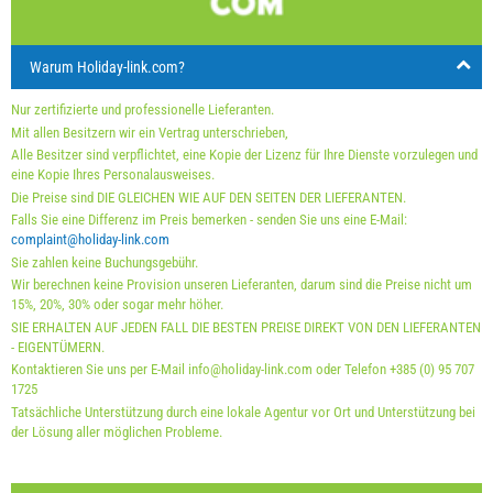
30
31
Angezeigter Preis der Einheit ist für bestimmtge Anzahl
von Personen
Warum Holiday-link.com?
Angebote:
Nur zertifizierte und professionelle Lieferanten.
Holiday-Link zahlt: 13.09.2025 - 31.12.2026 / - 10 %
Mit allen Besitzern wir ein Vertrag unterschrieben,
Alle Besitzer sind verpflichtet, eine Kopie der Lizenz für Ihre Dienste vorzulegen und
Obligatorisch:
Anmeldung der Gäste (01.07. - 31.08): 10
eine Kopie Ihres Personalausweises.
Die Preise sind DIE GLEICHEN WIE AUF DEN SEITEN DER LIEFERANTEN.
EUR (once - per_person), Anmeldung der Gäste (01.01 -
Falls Sie eine Differenz im Preis bemerken - senden Sie uns eine E-Mail:
30.06. / 01.09. - 31.12.): 5 EUR (once - per_person)
complaint@holiday-link.com
Sie zahlen keine Buchungsgebühr.
Wir berechnen keine Provision unseren Lieferanten, darum sind die Preise nicht um
15%, 20%, 30% oder sogar mehr höher.
SIE ERHALTEN AUF JEDEN FALL DIE BESTEN PREISE DIREKT VON DEN LIEFERANTEN
- EIGENTÜMERN.
Kontaktieren Sie uns per E-Mail info@holiday-link.com oder Telefon +385 (0) 95 707
1725
Tatsächliche Unterstützung durch eine lokale Agentur vor Ort und Unterstützung bei
der Lösung aller möglichen Probleme.
Lieferbedingungen des Lieferanten