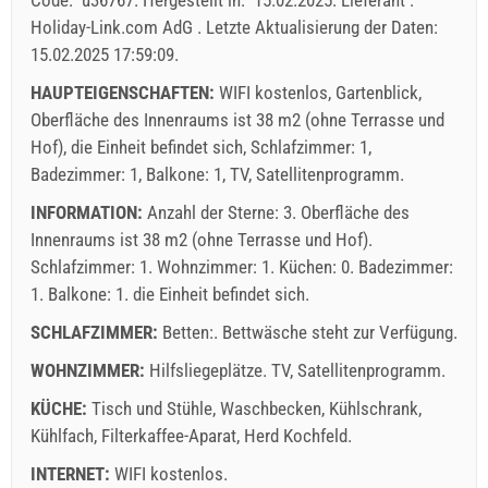
von Personen
Holiday-Link.com AdG
.
Letzte Aktualisierung der Daten:
Angebote:
15.02.2025 17:59:09
.
Holiday-Link zahlt: 13.09.2025 - 31.12.2026 / - 10 %
HAUPTEIGENSCHAFTEN:
WIFI kostenlos, Gartenblick,
Oberfläche des Innenraums ist 38 m2 (ohne Terrasse und
Obligatorisch:
Anmeldung der Gäste (01.07. - 31.08): 10
Hof), die Einheit befindet sich, Schlafzimmer: 1,
EUR (once - per_person), Anmeldung der Gäste (01.01 -
Badezimmer: 1, Balkone: 1, TV, Satellitenprogramm.
30.06. / 01.09. - 31.12.): 5 EUR (once - per_person)
INFORMATION:
Anzahl der Sterne: 3. Oberfläche des
Innenraums ist 38 m2 (ohne Terrasse und Hof).
Schlafzimmer: 1. Wohnzimmer: 1. Küchen: 0. Badezimmer:
1. Balkone: 1. die Einheit befindet sich.
SCHLAFZIMMER:
Betten:. Bettwäsche steht zur Verfügung.
WOHNZIMMER:
Hilfsliegeplätze.
TV
,
Satellitenprogramm
.
KÜCHE:
Tisch und Stühle
,
Waschbecken
,
Kühlschrank
,
Lieferbedingungen des Lieferanten
Kühlfach
,
Filterkaffee-Aparat
,
Herd Kochfeld
.
Buchen Sie und warten auf Bestätigung
INTERNET:
WIFI kostenlos
.