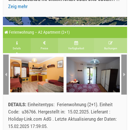
Zeig mehr
Ferienwohnung – A2 Apartment (2+1)
Details
Preise
Verfügbarkeit
Buchungen
DETAILS:
Einheitentyps:
Ferienwohnung (2+1)
.
Einheit
Code:
u36766
.
Hergestellt in:
15.02.2025
.
Lieferant :
Holiday-Link.com AdG
.
Letzte Aktualisierung der Daten:
15.02.2025 17:59:05
.