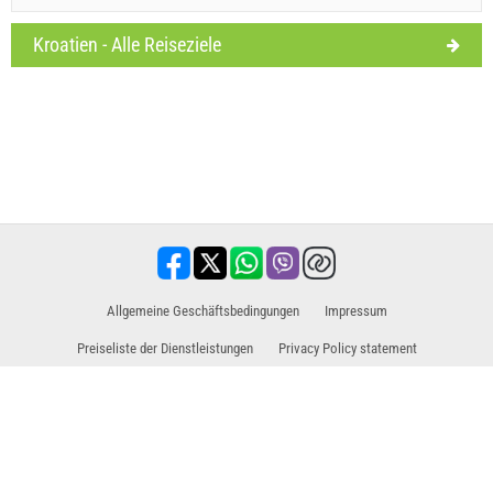
Kroatien - Alle Reiseziele
Allgemeine Geschäftsbedingungen
Impressum
Preiseliste der Dienstleistungen
Privacy Policy statement
Vertriebspartner für Ausflüge / Touren und Aktivitäten
Reisen, Urlaub, touristischen Einrichtungen, Hotels, Unterkünfte. Alle Informationen
an einem Ort.
www.holiday-link.com
- Alle Rechte vorbehalten