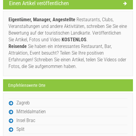
Einen Artikel veröffentlichen
Buchen Sie und warten auf Bestätigung
Wenn Sie nicht sofort buchen möchten und weitere Fragen
Eigentümer, Manager, Angestellte
Restaurants, Clubs,
haben, füllen Sie diese bitte aus und klicken Sie auf
Veranstaltungen und andere Aktivitäten, schreiben Sie Sie eine
Bewertung auf der touristischen Landkarte. Veröffentlichen
"Anfrage senden".
Sie Artikel, Fotos und Video
KOSTENLOS
.
Reisende
Sie haben ein interessantes Restaurant, Bar,
Attraktion, Event besucht? Teilen Sie Ihre positiven
Erfahrungen! Schreiben Sie einen Artikel, teilen Sie Videos oder
Fotos, die Sie aufgenommen haben.
Anfrage senden
Empfehlenswerte Orte
Zagreb
Mitteldalmatien
Insel Brac
Split