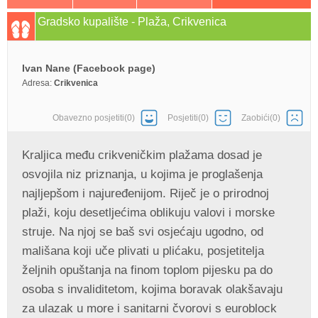
Gradsko kupalište - Plaža, Crikvenica
Ivan Nane (Facebook page)
Adresa:
Crikvenica
Obavezno posjetiti(0)
Posjetiti(0)
Zaobići(0)
Kraljica među crikveničkim plažama dosad je
osvojila niz priznanja, u kojima je proglašenja
najljepšom i najuređenijom. Riječ je o prirodnoj
plaži, koju desetljećima oblikuju valovi i morske
struje. Na njoj se baš svi osjećaju ugodno, od
mališana koji uče plivati u plićaku, posjetitelja
željnih opuštanja na finom toplom pijesku pa do
osoba s invaliditetom, kojima boravak olakšavaju
za ulazak u more i sanitarni čvorovi s euroblock