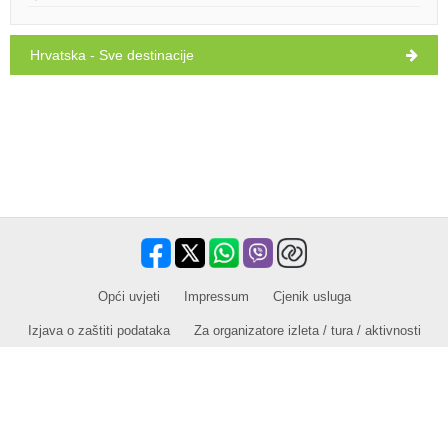
Hrvatska - Sve destinacije
Opći uvjeti
Impressum
Cjenik usluga
​​Izjava o zaštiti podataka
Za organizatore izleta / tura / aktivnosti
Prodajni partner za izlete / ture i aktivnosti
Putovanja, odmor, turistički sadržaji, hoteli, smještaj. Sve informacije na
jednom mjestu.
www.holiday-link.com
- Sva prava pridržana