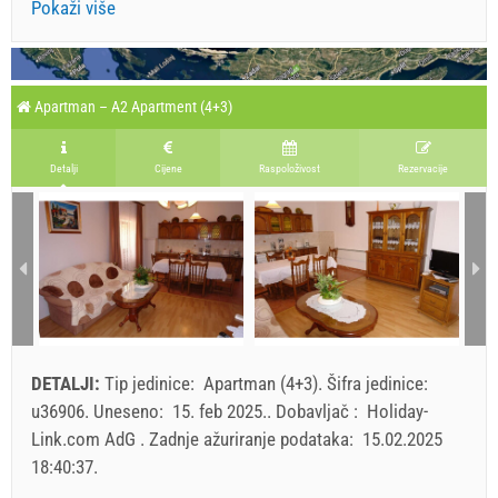
Pokaži više
Apartman – A2 Apartment (4+3)
Detalji
Cijene
Raspoloživost
Rezervacije
DETALJI:
Tip jedinice:
Apartman (4+3)
.
Šifra jedinice:
u36906
.
Uneseno:
15. feb 2025.
.
Dobavljač :
Holiday-
Link.com AdG
.
Zadnje ažuriranje podataka:
15.02.2025
18:40:37
.