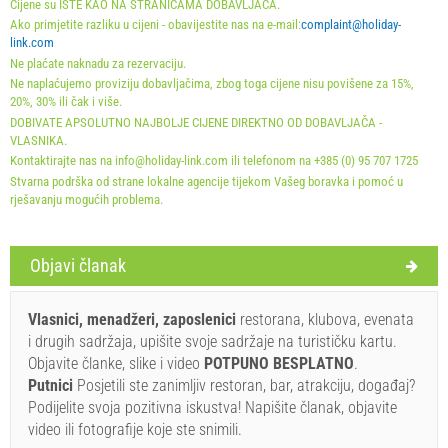
Cijene su ISTE KAO NA STRANICAMA DOBAVLJAČA.
Obavezno:
Prijava gostiju (01.07. - 31.08): 10 EUR (once -
Ako primjetite razliku u cijeni - obavijestite nas na e-mail:
complaint@holiday-
za_person), Prijava gostiju (01.01 - 30.06. / 01.09. - 31.12.):
link.com
Ne plaćate naknadu za rezervaciju.
5 EUR (once - za_person)
Ne naplaćujemo proviziju dobavljačima, zbog toga cijene nisu povišene za 15%,
20%, 30% ili čak i više.
DOBIVATE APSOLUTNO NAJBOLJE CIJENE DIREKTNO OD DOBAVLJAČA -
VLASNIKA.
Kontaktirajte nas na info@holiday-link.com ili telefonom na +385 (0) 95 707 1725
Stvarna podrška od strane lokalne agencije tijekom Vašeg boravka i pomoć u
rješavanju mogućih problema.
Uvjeti i odredbe dobavljača
Objavi članak
Rezervirajte i čekajte na potvrdu
Vlasnici, menadžeri, zaposlenici
restorana, klubova, evenata
Ukoliko ne želite odmah rezervirati i imate još pitanja,
i drugih sadržaja, upišite svoje sadržaje na turističku kartu.
upišite ih ispod i kliknite ˝Pošalji upit˝.
Objavite članke, slike i video
POTPUNO BESPLATNO
.
Putnici
Posjetili ste zanimljiv restoran, bar, atrakciju, događaj?
Podijelite svoja pozitivna iskustva! Napišite članak, objavite
video ili fotografije koje ste snimili.