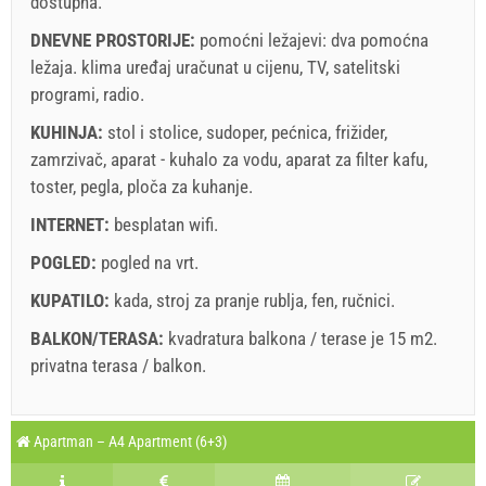
dostupna.
DNEVNE PROSTORIJE:
pomoćni ležajevi:
dva pomoćna
ležaja
.
klima uređaj uračunat u cijenu
,
TV
,
satelitski
Uvjeti i odredbe dobavljača
programi
,
radio
.
Rezervirajte i čekajte na potvrdu
KUHINJA:
stol i stolice
,
sudoper
,
pećnica
,
frižider
,
Ukoliko ne želite odmah rezervirati i imate još pitanja,
zamrzivač
,
aparat - kuhalo za vodu
,
aparat za filter kafu
,
upišite ih ispod i kliknite ˝Pošalji upit˝.
toster
,
pegla
,
ploča za kuhanje
.
INTERNET:
besplatan wifi
.
POGLED:
pogled na vrt
.
KUPATILO:
kada
,
stroj za pranje rublja
,
fen
,
ručnici
.
BALKON/TERASA:
kvadratura balkona / terase je 15 m2.
Pošalji upit
privatna terasa / balkon
.
Legenda: termini s
red
pozadinom su rezervirani
A3 Apartment (2+2) : Prices 2026 EUR
Apartman – A4 Apartment (6+3)
Polja označena s zvijedicom (*) su obavezna!
august
2026
8. aug 2026.
15. aug 2026.
22. aug 2026.