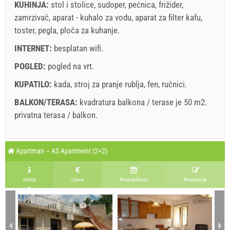
KUHINJA:
stol i stolice
,
sudoper
,
pećnica
,
frižider
,
zamrzivač
,
aparat - kuhalo za vodu
,
aparat za filter kafu
,
toster
,
pegla
,
ploča za kuhanje
.
INTERNET:
besplatan wifi
.
POGLED:
pogled na vrt
.
KUPATILO:
kada
,
stroj za pranje rublja
,
fen
,
ručnici
.
BALKON/TERASA:
kvadratura balkona / terase je 50 m2.
privatna terasa / balkon
.
Legenda: termini s
red
pozadinom su rezervirani
A2 Apartment (4+3) : Prices 2026 EUR
Apartman – A3 Apartment (2+2)
Polja označena s zvijedicom (*) su obavezna!
august
2026
8. aug 2026.
15. aug 2026.
22. aug 2026.
Br. osoba
Detalji
Cijene
Raspoloživost
Rezervacije
14. aug 2026.
21. aug 2026.
21. dec 2026.
SU
MO
TU
WE
TH
FR
SA
1 - 5
1
6
124.29 EUR
100.00 EUR
90.00 EUR
2
3
4
5
6
7
8