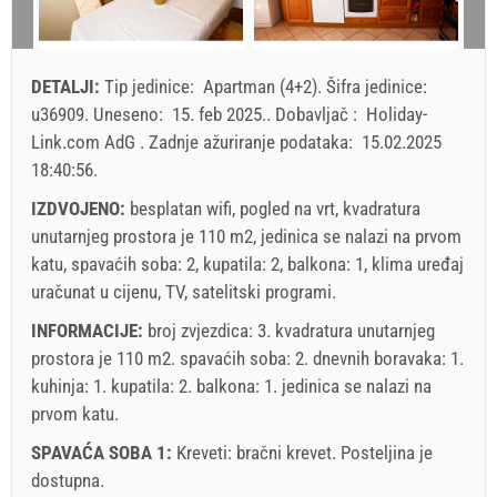
9
16
17
18
19
20
21
22
min. Noćenja
7
3
3
23
24
25
26
27
28
29
DETALJI:
Tip jedinice:
Apartman (4+2)
.
Šifra jedinice:
dolazak
Subota
Svaki dan
Svaki dan
30
31
u36909
.
Uneseno:
15. feb 2025.
.
Dobavljač :
Holiday-
Link.com AdG
.
Zadnje ažuriranje podataka:
15.02.2025
Prikazana cijena je po jedinici za određeni broj osoba.
18:40:56
.
Ponude:
Holiday-Link plaća: 15. sep 2025. - 31. dec 2026. / - 10
IZDVOJENO:
besplatan wifi, pogled na vrt, kvadratura
%
unutarnjeg prostora je 110 m2, jedinica se nalazi na prvom
katu, spavaćih soba: 2, kupatila: 2, balkona: 1, klima uređaj
Obavezno:
Prijava gostiju (01.07. - 31.08): 10 EUR (once -
uračunat u cijenu, TV, satelitski programi.
za_person), Prijava gostiju (01.01 - 30.06. / 01.09. - 31.12.):
INFORMACIJE:
broj zvjezdica: 3. kvadratura unutarnjeg
5 EUR (once - za_person)
prostora je 110 m2. spavaćih soba: 2. dnevnih boravaka: 1.
kuhinja: 1. kupatila: 2. balkona: 1. jedinica se nalazi
na
prvom katu
.
SPAVAĆA SOBA 1:
Kreveti:
bračni krevet
. Posteljina je
dostupna.