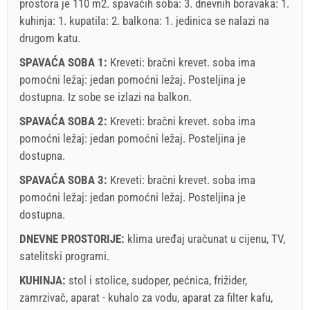
prostora je 110 m2. spavaćih soba: 3. dnevnih boravaka: 1.
kuhinja: 1. kupatila: 2. balkona: 1. jedinica se nalazi
na
drugom katu
.
SPAVAĆA SOBA 1:
Kreveti:
bračni krevet
. soba ima
pomoćni ležaj:
jedan pomoćni ležaj
. Posteljina je
dostupna. Iz sobe se izlazi na balkon.
SPAVAĆA SOBA 2:
Kreveti:
bračni krevet
. soba ima
Uvjeti i odredbe dobavljača
pomoćni ležaj:
jedan pomoćni ležaj
. Posteljina je
Rezervirajte i čekajte na potvrdu
dostupna.
Ukoliko ne želite odmah rezervirati i imate još pitanja,
SPAVAĆA SOBA 3:
Kreveti:
bračni krevet
. soba ima
upišite ih ispod i kliknite ˝Pošalji upit˝.
pomoćni ležaj:
jedan pomoćni ležaj
. Posteljina je
dostupna.
DNEVNE PROSTORIJE:
klima uređaj uračunat u cijenu
,
TV
,
satelitski programi
.
KUHINJA:
stol i stolice
,
sudoper
,
pećnica
,
frižider
,
zamrzivač
,
aparat - kuhalo za vodu
,
aparat za filter kafu
,
Pošalji upit