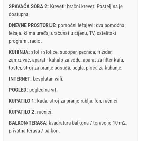
SPAVAĆA SOBA 2:
Kreveti:
bračni krevet
. Posteljina je
dostupna.
Uvjeti i odredbe dobavljača
DNEVNE PROSTORIJE:
Rezervirajte i čekajte na potvrdu
pomoćni ležajevi:
dva pomoćna
ležaja
.
klima uređaj uračunat u cijenu
,
TV
,
satelitski
Ukoliko ne želite odmah rezervirati i imate još pitanja,
programi
,
radio
.
upišite ih ispod i kliknite ˝Pošalji upit˝.
KUHINJA:
stol i stolice
,
sudoper
,
pećnica
,
frižider
,
zamrzivač
,
aparat - kuhalo za vodu
,
aparat za filter kafu
,
toster
,
stroj za pranje posuđa
,
pegla
,
ploča za kuhanje
.
INTERNET:
besplatan wifi
.
POGLED:
pogled na vrt
.
Pošalji upit
KUPATILO 1:
kada
,
stroj za pranje rublja
,
fen
,
ručnici
.
KUPATILO 2:
ručnici
.
BALKON/TERASA:
kvadratura balkona / terase je 10 m2.
privatna terasa / balkon
.