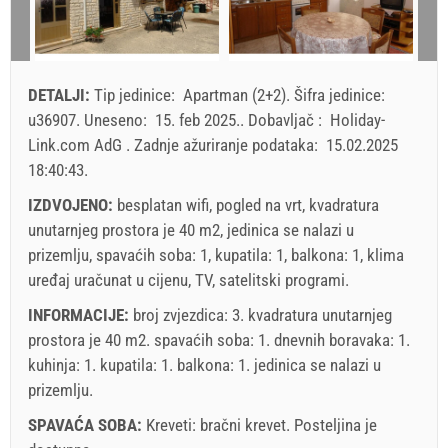
9
10
11
12
13
14
15
7
16
17
18
19
20
21
22
min. Noćenja
7
3
3
23
24
25
26
27
28
29
DETALJI:
Tip jedinice:
Apartman (2+2)
.
Šifra jedinice:
dolazak
Svaki dan
Svaki dan
Svaki dan
30
31
u36907
.
Uneseno:
15. feb 2025.
.
Dobavljač :
Holiday-
Link.com AdG
.
Zadnje ažuriranje podataka:
15.02.2025
Prikazana cijena je po jedinici za određeni broj osoba.
18:40:43
.
Ponude:
Holiday-Link plaća: 15. sep 2025. - 31. dec 2026. / - 10
IZDVOJENO:
besplatan wifi, pogled na vrt, kvadratura
%
unutarnjeg prostora je 40 m2, jedinica se nalazi u
prizemlju, spavaćih soba: 1, kupatila: 1, balkona: 1, klima
Obavezno:
Prijava gostiju (01.07. - 31.08): 10 EUR (once -
uređaj uračunat u cijenu, TV, satelitski programi.
za_person), Prijava gostiju (01.01 - 30.06. / 01.09. - 31.12.):
INFORMACIJE:
broj zvjezdica: 3. kvadratura unutarnjeg
5 EUR (once - za_person)
prostora je 40 m2. spavaćih soba: 1. dnevnih boravaka: 1.
kuhinja: 1. kupatila: 1. balkona: 1. jedinica se nalazi
u
prizemlju
.
SPAVAĆA SOBA:
Kreveti:
bračni krevet
. Posteljina je