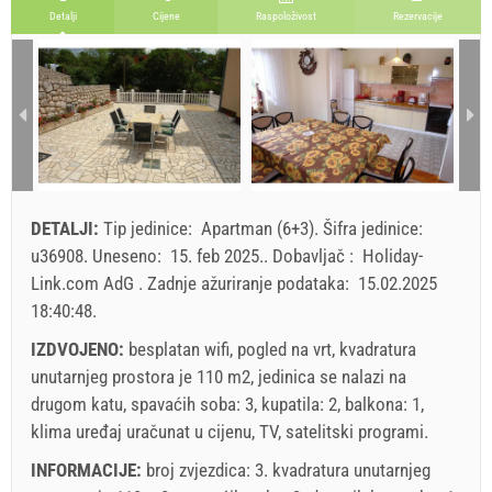
Br. osoba
Detalji
Cijene
Raspoloživost
Rezervacije
14. aug 2026.
21. aug 2026.
21. dec 2026.
SU
MO
TU
WE
TH
FR
SA
1 - 2
1
3
97.14 EUR
82.86 EUR
72.86 EUR
2
3
4
5
6
7
8
9
10
11
12
13
14
15
4
16
17
18
19
20
21
22
min. Noćenja
7
3
3
23
24
25
26
27
28
29
DETALJI:
Tip jedinice:
Apartman (6+3)
.
Šifra jedinice:
dolazak
Subota
Svaki dan
Svaki dan
30
31
u36908
.
Uneseno:
15. feb 2025.
.
Dobavljač :
Holiday-
Link.com AdG
.
Zadnje ažuriranje podataka:
15.02.2025
Prikazana cijena je po jedinici za određeni broj osoba.
18:40:48
.
Ponude:
Holiday-Link plaća: 15. sep 2025. - 31. dec 2026. / - 10
IZDVOJENO:
besplatan wifi, pogled na vrt, kvadratura
%
unutarnjeg prostora je 110 m2, jedinica se nalazi na
drugom katu, spavaćih soba: 3, kupatila: 2, balkona: 1,
Obavezno:
Prijava gostiju (01.07. - 31.08): 10 EUR (once -
klima uređaj uračunat u cijenu, TV, satelitski programi.
za_person), Prijava gostiju (01.01 - 30.06. / 01.09. - 31.12.):
INFORMACIJE:
broj zvjezdica: 3. kvadratura unutarnjeg
5 EUR (once - za_person)