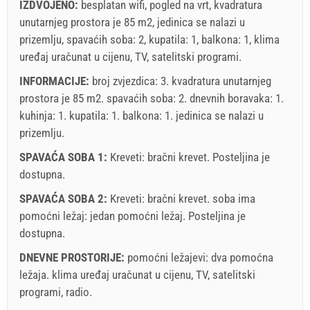
IZDVOJENO:
besplatan wifi, pogled na vrt, kvadratura
unutarnjeg prostora je 85 m2, jedinica se nalazi u
prizemlju, spavaćih soba: 2, kupatila: 1, balkona: 1, klima
uređaj uračunat u cijenu, TV, satelitski programi.
INFORMACIJE:
broj zvjezdica: 3. kvadratura unutarnjeg
prostora je 85 m2. spavaćih soba: 2. dnevnih boravaka: 1.
kuhinja: 1. kupatila: 1. balkona: 1. jedinica se nalazi
u
prizemlju
.
SPAVAĆA SOBA 1:
Kreveti:
bračni krevet
. Posteljina je
dostupna.
SPAVAĆA SOBA 2:
Kreveti:
bračni krevet
. soba ima
pomoćni ležaj:
jedan pomoćni ležaj
. Posteljina je
dostupna.
DNEVNE PROSTORIJE:
pomoćni ležajevi:
dva pomoćna
ležaja
.
klima uređaj uračunat u cijenu
,
TV
,
satelitski
programi
,
radio
.