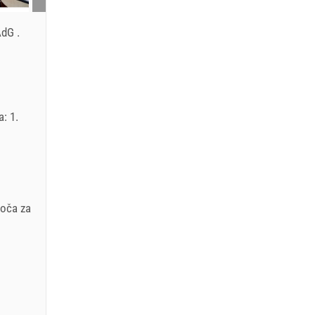
 AdG
.
: 1.
EUR
loča za