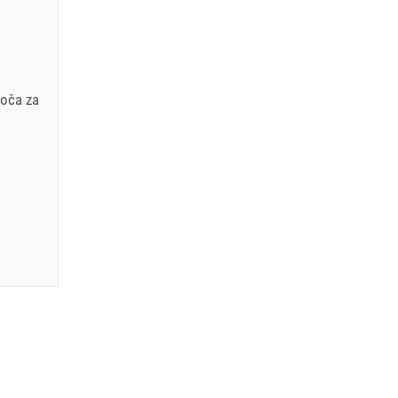
EUR
loča za