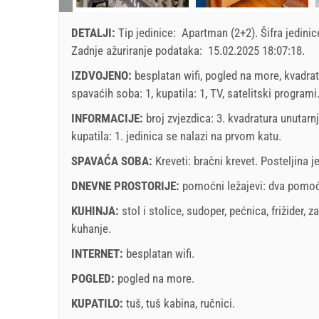
2
3
4
5
6
7
8
6
dolazak
Subota
DETALJI:
Tip jedinice:
Apartman (2+2)
.
Šifra jedini
9
10
11
12
13
14
15
13
Zadnje ažuriranje podataka:
15.02.2025 18:07:18
.
16
17
18
19
20
21
22
20
Prikazana cijena je po jedinici za određeni broj oso
IZDVOJENO:
besplatan wifi, pogled na more, kvadrat
Ponude:
23
24
25
26
27
28
29
27
spavaćih soba: 1, kupatila: 1, TV, satelitski programi
Holiday-Link plaća: 2. okt 2025. - 31. dec 2026. / 
30
31
INFORMACIJE:
broj zvjezdica: 3. kvadratura unutarn
Obavezno:
Prijava gostiju (01.07. - 31.08): 10 EUR (on
kupatila: 1. jedinica se nalazi
na prvom katu
.
(once - za_person)
SPAVAĆA SOBA:
Kreveti:
bračni krevet
. Posteljina j
november
2026
DNEVNE PROSTORIJE:
pomoćni ležajevi:
dva pomoć
SU
MO
TU
WE
TH
FR
SA
SU
KUHINJA:
stol i stolice
,
sudoper
,
pećnica
,
frižider
,
za
1
2
3
4
5
6
7
kuhanje
.
8
9
10
11
12
13
14
6
INTERNET:
besplatan wifi
.
15
16
17
18
19
20
21
13
POGLED:
pogled na more
.
22
23
24
25
26
27
28
20
Uvjeti i odredbe dobavljača
KUPATILO:
tuš
,
tuš kabina
,
ručnici
.
29
30
27
Rezervira