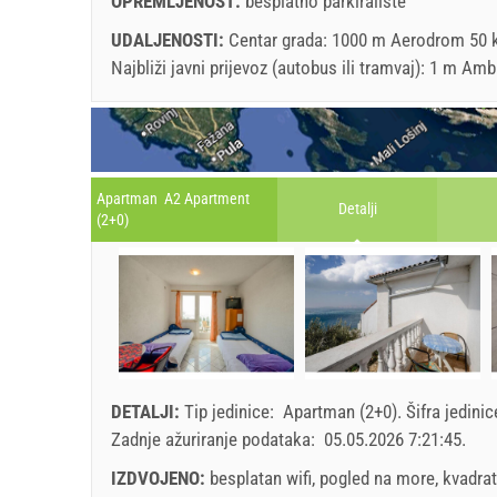
OPREMLJENOST:
besplatno parkiralište
UDALJENOSTI:
Centar grada: 1000 m Aerodrom 50 k
Najbliži javni prijevoz (autobus ili tramvaj): 1 m 
Apartman A2 Apartment
Detalji
(2+0)
DETALJI:
Tip jedinice:
Apartman (2+0)
.
Šifra jedini
Zadnje ažuriranje podataka:
05.05.2026 7:21:45
.
IZDVOJENO:
besplatan wifi, pogled na more, kvadrat