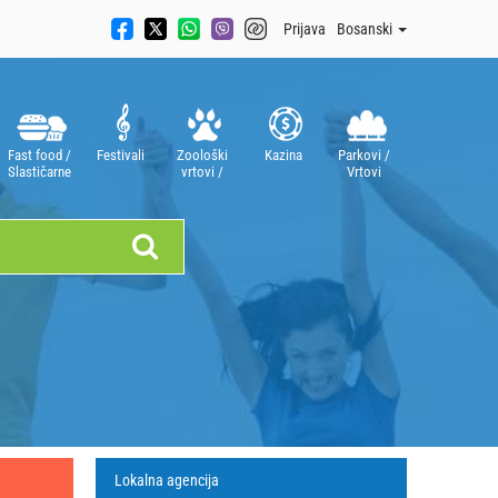
Prijava
Bosanski
Fast food /
Festivali
Zoološki
Kazina
Parkovi /
Slastičarne
vrtovi /
Vrtovi
Akvariji
Lokalna agencija