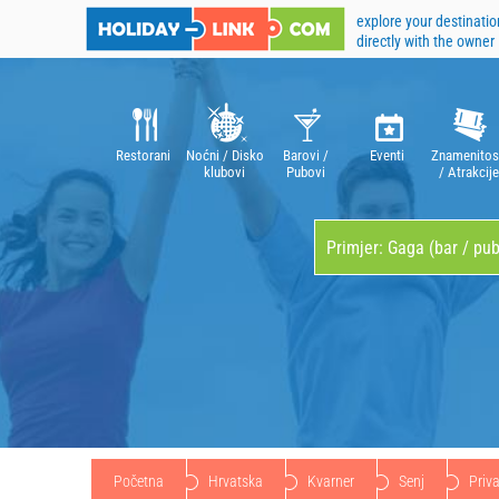
explore your destinatio
directly with the owner
Restorani
Noćni / Disko
Barovi /
Eventi
Znamenitos
klubovi
Pubovi
/ Atrakcije
Početna
Hrvatska
Kvarner
Senj
Priva