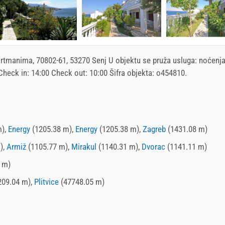
artmanima
, 70802-61, 53270 Senj U objektu se pruža usluga:
noćenj
 Check in:
14:00
Check out:
10:00
Šifra objekta: o454810.
m),
Energy
(1205.38 m),
Energy
(1205.38 m),
Zagreb
(1431.08 m)
),
Armiž
(1105.77 m),
Mirakul
(1140.31 m),
Dvorac
(1141.11 m)
 m)
209.04 m),
Plitvice
(47748.05 m)