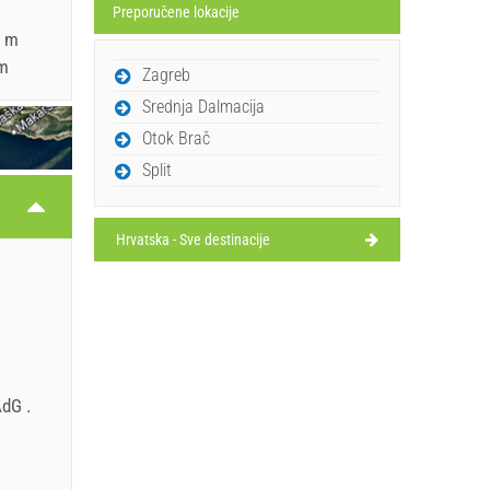
Preporučene lokacije
0 m
 m
Zagreb
Srednja Dalmacija
Otok Brač
Split
Hrvatska - Sve destinacije
 AdG
.