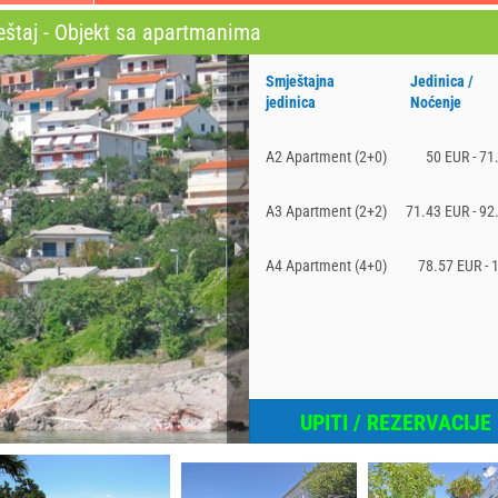
eštaj - Objekt sa apartmanima
Smještajna
Jedinica /
jedinica
Noćenje
A2 Apartment (2+0)
50 EUR - 71
A3 Apartment (2+2)
71.43 EUR - 92
A4 Apartment (4+0)
78.57 EUR - 
UPITI / REZERVACIJE