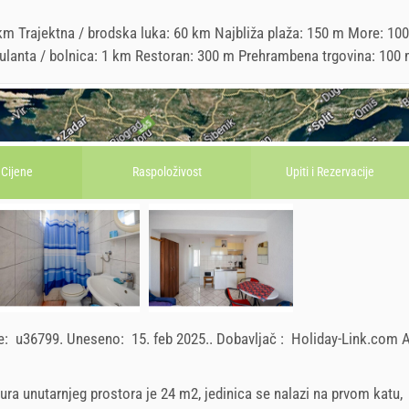
m Trajektna / brodska luka: 60 km Najbliža plaža: 150 m More: 10
Ambulanta / bolnica: 1 km Restoran: 300 m Prehrambena trgovina: 100
Cijene
Raspoloživost
Upiti i
Rezervacije
ce:
u36799
.
Uneseno:
15. feb 2025.
.
Dobavljač :
Holiday-Link.com
ura unutarnjeg prostora je 24 m2, jedinica se nalazi na prvom katu,