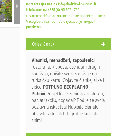
Kontaktirajte nas na info@holiday-link.com ili
A2 Apa
telefonom na +385 (0) 95 707 1725
Stvarna podrška od strane lokalne agencije tijekom
Vašeg boravka i pomoć u rješavanju mogućih
problema.
a
Objavi članak
Vlasnici, menadžeri, zaposlenici
restorana, klubova, evenata i drugih
sadržaja, upišite svoje sadržaje na
turističku kartu. Objavite članke, slike i
video
POTPUNO BESPLATNO
.
Putnici
Posjetili ste zanimljiv restoran,
bar, atrakciju, događaj? Podijelite svoja
pozitivna iskustva! Napišite članak,
objavite video ili fotografije koje ste
snimili.