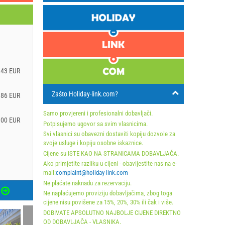
.43 EUR
Zašto Holiday-link.com?
.86 EUR
Samo provjereni i profesionalni dobavljači.
100 EUR
Potpisujemo ugovor sa svim vlasnicima.
Svi vlasnici su obavezni dostaviti kopiju dozvole za
svoje usluge i kopiju osobne iskaznice.
Cijene su ISTE KAO NA STRANICAMA DOBAVLJAČA.
Ako primjetite razliku u cijeni - obavijestite nas na e-
mail:
complaint@holiday-link.com
Ne plaćate naknadu za rezervaciju.
Ne naplaćujemo proviziju dobavljačima, zbog toga
cijene nisu povišene za 15%, 20%, 30% ili čak i više.
DOBIVATE APSOLUTNO NAJBOLJE CIJENE DIREKTNO
OD DOBAVLJAČA - VLASNIKA.