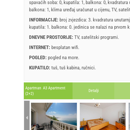
spavaćih soba: 0, kupatila: 1, balkona: 0, kvadratura 
balkona: 1, klima uređaj uračunat u cijenu, TV, satel
INFORMACIJE:
broj zvjezdica: 3. kvadratura unutarn
kupatila: 1. balkona: 0. jedinica se nalazi
na prvom k
DNEVNE PROSTORIJE:
TV
,
satelitski programi
.
INTERNET:
besplatan wifi
.
POGLED:
pogled na more
.
KUPATILO:
tuš
,
tuš kabina
,
ručnici
.
Legenda: termini s
red
pozadinom su rezervirani
A2 Apartment (2+0) : Prices 2026 EUR
Apartman A3 Apartment
Detalji
Polja označena s zvijedicom (*) su obavezna!
(2+2)
4. jul 2026.
Br. osoba
august
2026
21. aug 2026.
SU
MO
TU
WE
TH
FR
SA
SU
1 - 2
71.43 EUR
1
min. Noćenja
7