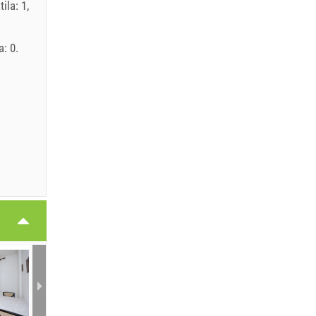
ila: 1,
: 0.