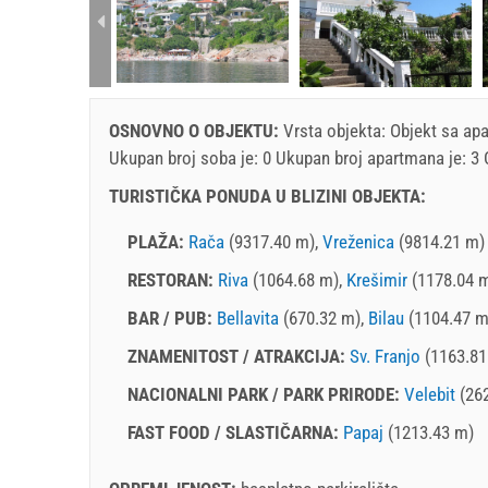
rtment (4+0):
OSNOVNO O OBJEKTU:
Vrsta objekta:
Objekt sa ap
Ukupan broj soba je: 0 Ukupan broj apartmana je: 3
TURISTIČKA PONUDA U BLIZINI OBJEKTA:
PLAŽA:
Rača
(9317.40 m),
Vreženica
(9814.21 m)
RESTORAN:
Riva
(1064.68 m),
Krešimir
(1178.04 
BAR / PUB:
Bellavita
(670.32 m),
Bilau
(1104.47 m
ZNAMENITOST / ATRAKCIJA:
Sv. Franjo
(1163.81
NACIONALNI PARK / PARK PRIRODE:
Velebit
(26
FAST FOOD / SLASTIČARNA:
Papaj
(1213.43 m)