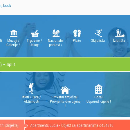
n, book
ti
Muzeji /
Trgovine /
Nacionalni
Plaže
Skijališta
Izletišta
Galerije /
Usluge
parkovi /
Kazališta /
Parkovi
Opere
prirode
Izleti / Ture /
Privatni smještaj
Hoteli
Aktivnosti
Provjerite ove cijene
Usporedi cijene !
!
tni smještaj
Apartments Lucia - Objekt sa apartmanima o454810