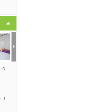
 AdG
.
: 1.