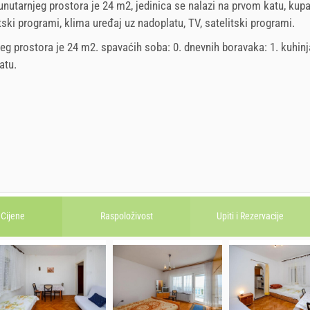
unutarnjeg prostora je 24 m2, jedinica se nalazi na prvom katu, kupat
itski programi, klima uređaj uz nadoplatu, TV, satelitski programi.
jeg prostora je 24 m2. spavaćih soba: 0. dnevnih boravaka: 1. kuhinja
atu
.
Cijene
Raspoloživost
Upiti i
Rezervacije
22. aug 2026.
2. sep 2026.
september
2026
october
2026
1. sep 2026.
27. sep 2026.
MO
TU
WE
TH
FR
SA
SU
MO
TU
WE
TH
FR
SA
71.43 EUR
50.00 EUR
1
2
3
4
5
1
2
3
6
5