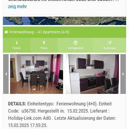
zeig mehr
Ferienwohnung – A1 Apartment (4+0)
Details
Preise
Verfügbarkeit
Buchungen
DETAILS:
Einheitentyps:
Ferienwohnung (4+0)
.
Einheit
Code:
u36750
.
Hergestellt in:
15.02.2025
.
Lieferant :
Holiday-Link.com AdG
.
Letzte Aktualisierung der Daten:
15.02.2025 17:55:25
.