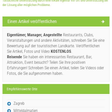
Tatsächliche Unterstützung durch eine lokale Agentur vor Ort und Unterstützung bei
der Lösung aller möglichen Probleme.
Lieferbedingungen des Lieferanten
Einen Artikel veröffentlichen
Buchen Sie und warten auf Bestätigung
Wenn Sie nicht sofort buchen möchten und weitere Fragen
Eigentümer, Manager, Angestellte
Restaurants, Clubs,
haben, füllen Sie diese bitte aus und klicken Sie auf
Veranstaltungen und andere Aktivitäten, schreiben Sie Sie eine
Bewertung auf der touristischen Landkarte. Veröffentlichen
"Anfrage senden".
Sie Artikel, Fotos und Video
KOSTENLOS
.
Reisende
Sie haben ein interessantes Restaurant, Bar,
Attraktion, Event besucht? Teilen Sie Ihre positiven
Erfahrungen! Schreiben Sie einen Artikel, teilen Sie Videos oder
Fotos, die Sie aufgenommen haben.
Anfrage senden
Empfehlenswerte Orte
Zagreb
Mitteldalmatien