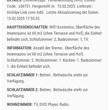
von Personen
31
Code:
u36751
.
Hergestellt in:
15.02.2025
.
Lieferant :
Angebote:
Holiday-Link.com AdG
.
Letzte Aktualisierung der Daten:
Holiday-Link zahlt: 15.09.2025 - 31.12.2026 / - 10 %
15.02.2025 17:55:33
.
Obligatorisch:
Anmeldung der Gäste (01.07. - 31.08): 10
HAUPTEIGENSCHAFTEN:
WIFI kostenlos, Oberfläche des
EUR (once - per_person), Anmeldung der Gäste (01.01 -
Innenraums ist 60 m2 (ohne Terrasse und Hof), die Einheit
30.06. / 01.09. - 31.12.): 5 EUR (once - per_person)
befindet sich, Schlafzimmer: 2, Badezimmer: 1, TV.
INFORMATION:
Anzahl der Sterne:. Oberfläche des
Innenraums ist 60 m2 (ohne Terrasse und Hof).
Schlafzimmer: 2. Wohnzimmer: 1. Küchen: 1. Badezimmer:
1. die Einheit befindet sich.
SCHLAFZIMMER 1:
Betten:. Bettwäsche steht zur
Verfügung.
SCHLAFZIMMER 2:
Betten:. Bettwäsche steht zur
Verfügung.
Lieferbedingungen des Lieferanten
WOHNZIMMER:
TV
,
DVD Player
,
Radio
.