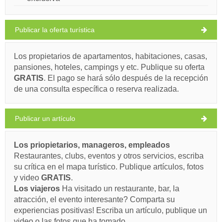
SABUNIKE
Publicar la oferta turística
Kraljičina plaža (Playa) Sabunike
Los propietarios de apartamentos, habitaciones, casas,
pansiones, hoteles, campings y etc. Publique su oferta
33°C
GRATIS
. El pago se hará sólo después de la recepción
Ivan Nane (Google places)
de una consulta específica o reserva realizada.
Address:
Nin
Telefono
+385 23 265 247
WORKING HOURS
cielo claro
Velocidad del viento: 5.91 km/h
Publicar un artículo
Debe visitar(/)
Visitar(/)
Omita(/)
viernes,
34°C
cielo claro
Los priopietarios, manageros, empleados
7/8/26
MUESTRE EN EL MAPA
Restaurantes, clubs, eventos y otros servicios, escriba
sábado,
su crítica en el mapa turístico. Publique artículos, fotos
LEER MAS/ COMENTAR
32°C
cielo claro
y video
GRATIS
.
8/8/26
Los viajeros
Ha visitado un restaurante, bar, la
domingo,
30°C
atracción, el evento interesante? Comparta su
cielo claro
9/8/26
experiencias positivas! Escriba un artículo, publique un
video o las fotos que ha tomado.