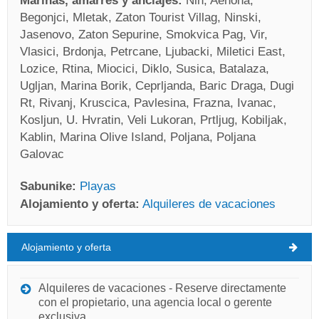
Marinas, amarres y anclajes:
Nin, Aenona,
Begonjci, Mletak, Zaton Tourist Villag, Ninski,
Jasenovo, Zaton Sepurine, Smokvica Pag, Vir,
Vlasici, Brdonja, Petrcane, Ljubacki, Miletici East,
Lozice, Rtina, Miocici, Diklo, Susica, Batalaza,
Ugljan, Marina Borik, Ceprljanda, Baric Draga, Dugi
Rt, Rivanj, Kruscica, Pavlesina, Frazna, Ivanac,
Kosljun, U. Hvratin, Veli Lukoran, Prtljug, Kobiljak,
Kablin, Marina Olive Island, Poljana, Poljana
Galovac
Sabunike:
Playas
Alojamiento y oferta:
Alquileres de vacaciones
Alojamiento y oferta
Sabunike Pronóstico del tiempo
JUEVES
Alquileres de vacaciones - Reserve directamente
con el propietario, una agencia local o gerente
Croacia
,
Dalmacia del Norte
,
Mapa turístico
exclusiva