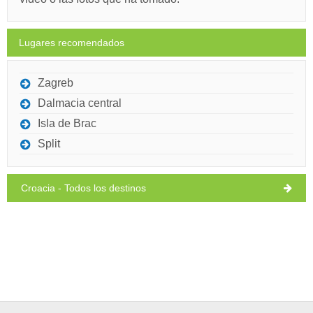
lunes,
30°C
cielo claro
10/8/26
Lugares recomendados
martes,
30°C
cielo claro
11/8/26
Zagreb
Dalmacia central
Isla de Brac
Split
Croacia - Todos los destinos