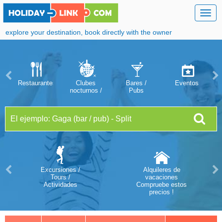
Togg
navig
explore your destination, book directly with the owner
Restaurantes
Clubes
Bares /
Eventos
nocturnos /
Pubs
discotecas
Excursiones /
Alquileres de
Tours /
vacaciones
Actividades
Compruebe estos
precios !