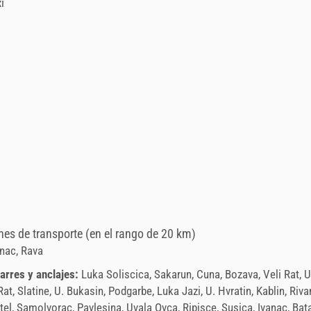
i
nes de transporte (en el rango de 20 km)
nac, Rava
arres y anclajes:
Luka Soliscica, Sakarun, Cuna, Bozava, Veli Rat, 
at, Slatine, U. Bukasin, Podgarbe, Luka Jazi, U. Hvratin, Kablin, Rivan
tel, Samolvorac, Pavlesina, Uvala Ovca, Ripisce, Susica, Ivanac, Bat