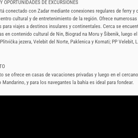
 Y OPORTUNIDADES DE EXCURSIONES
tá conectado con Zadar mediante conexiones regulares de ferry y 
centro cultural y de entretenimiento de la región. Ofrece numerosas
s para viajes a destinos insulares y continentales. Cerca se encuen
as en contenido cultural de Nin, Biograd na Moru y Šibenik, luego e
Plitvička jezera, Velebit del Norte, Paklenica y Kornati; PP Velebit,
TO
to se ofrece en casas de vacaciones privadas y luego en el cercan
andarino, y para los navegantes la bahía es ideal para fondear.