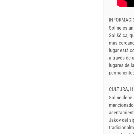
INFORMACIÓ
Soline es un
Soliščica, q
más cercano 
lugar está c
a través de 
lugares de la
permanentes 
CULTURA, H
Soline debe 
mencionado p
asentamiento
Jakov del si
tradicionalm