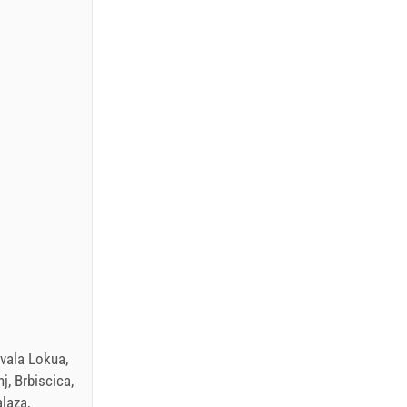
Uvala Lokua,
j, Brbiscica,
alaza,