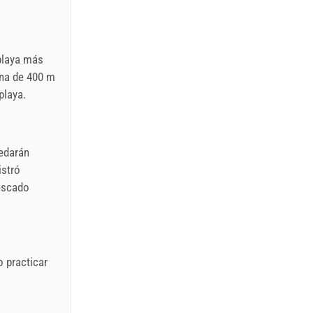
 playa más
ena de 400 m
playa.
uedarán
istró
pescado
o practicar