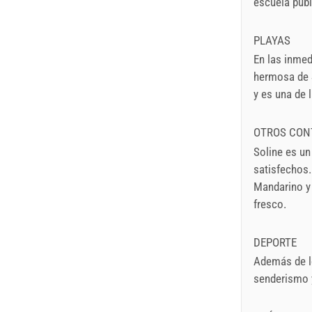
escuela públi
PLAYAS
En las inmed
hermosa de S
y es una de 
OTROS CON
Soline es un
satisfechos.
Mandarino y 
fresco.
DEPORTE
Además de lo
senderismo y