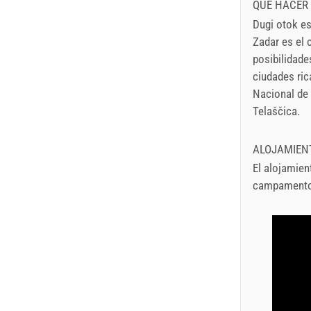
QUÉ HACER
Dugi otok es
Zadar es el 
posibilidade
ciudades ric
Nacional de 
Telaščica.
ALOJAMIEN
El alojamien
campamento M