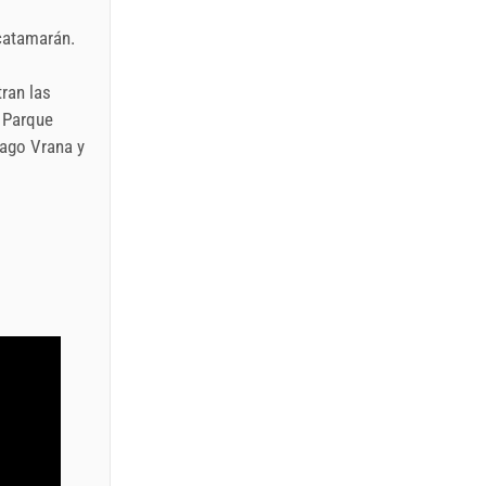
catamarán.
tran las
l Parque
 Lago Vrana y
o