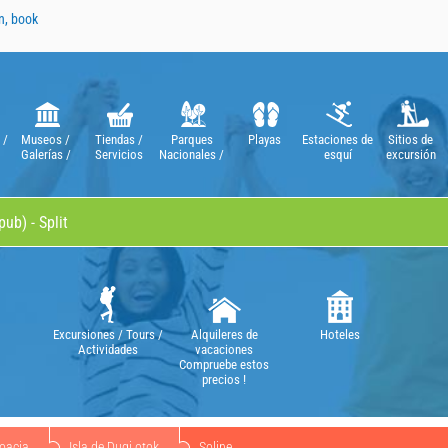
n, book
 /
Museos /
Tiendas /
Parques
Playas
Estaciones de
Sitios de
Galerías /
Servicios
Nacionales /
esquí
excursión
Teatros /
Parques
Óperas
Naturales
Excursiones / Tours /
Alquileres de
Hoteles
Actividades
vacaciones
Compruebe estos
precios !
oacia
Isla de Dugi otok
Soline