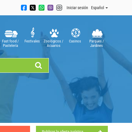
Iniciar sesión
Español
Fast food /
Festivales
Zoológicos /
Casinos
Parques /
Pastelería
Acuarios
Jardines
Tiendas
Publicar la oferta turística