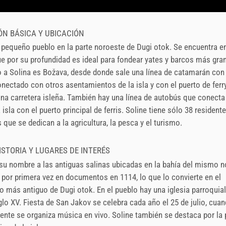
N BÁSICA Y UBICACIÓN
 pequeño pueblo en la parte noroeste de Dugi otok. Se encuentra en
ue por su profundidad es ideal para fondear yates y barcos más gran
a Solina es Božava, desde donde sale una línea de catamarán con 
onectado con otros asentamientos de la isla y con el puerto de ferry
una carretera isleña. También hay una línea de autobús que conecta
 isla con el puerto principal de ferris. Soline tiene sólo 38 resident
que se dedican a la agricultura, la pesca y el turismo.
ISTORIA Y LUGARES DE INTERÉS
su nombre a las antiguas salinas ubicadas en la bahía del mismo 
or primera vez en documentos en 1114, lo que lo convierte en el
 más antiguo de Dugi otok. En el pueblo hay una iglesia parroquial
glo XV. Fiesta de San Jakov se celebra cada año el 25 de julio, cua
ente se organiza música en vivo. Soline también se destaca por la