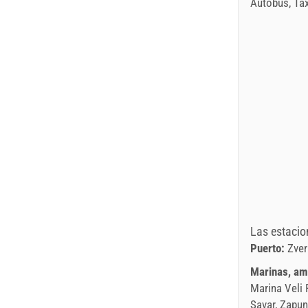
Autobús, Tax
Las estacio
Puerto:
Zver
Marinas, am
Marina Veli R
Savar, Zapun