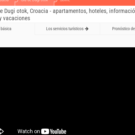
 de Dugi otok, Croacia - apartamentos, hoteles, informaci
y vacaciones
 básica
Los servicios turísticos
Pronóstico de