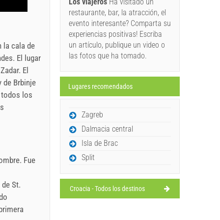
Los viajeros
Ha visitado un
restaurante, bar, la atracción, el
evento interesante? Comparta su
experiencias positivas! Escriba
un artículo, publique un video o
 la cala de
las fotos que ha tomado.
des. El lugar
Zadar. El
 de Brbinje
Lugares recomendados
 todos los
es
Zagreb
Dalmacia central
Isla de Brac
Split
nombre. Fue
 de St.
Croacia - Todos los destinos
ndo
 primera