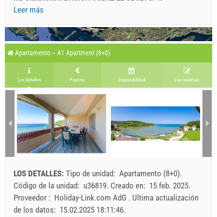
Leer más
Apartamento – A1 Apartment (8+0)
Los detalles
Precios
Disponibilidad
Las reservas
LOS DETALLES:
Tipo de unidad:
Apartamento (8+0)
.
Código de la unidad:
u36819
.
Creado en:
15 feb. 2025
.
Proveedor :
Holiday-Link.com AdG
.
Ultima actualización
de los datos:
15.02.2025 18:11:46
.