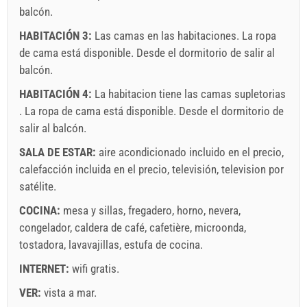
balcón.
por favor, complete y haga clic en "Enviar una consulta".
HABITACIÓN 3:
Las camas en las habitaciones. La ropa
de cama está disponible. Desde el dormitorio de salir al
balcón.
HABITACIÓN 4:
La habitacion tiene las camas supletorias
. La ropa de cama está disponible. Desde el dormitorio de
Enviar una consulta
salir al balcón.
SALA DE ESTAR:
aire acondicionado incluido en el precio
,
calefacción incluida en el precio
,
televisión
,
television por
satélite
.
COCINA:
mesa y sillas
,
fregadero
,
horno
,
nevera
,
congelador
,
caldera de café
,
cafetière
,
microonda
,
tostadora
,
lavavajillas
,
estufa de cocina
.
INTERNET:
wifi gratis
.
VER:
vista a mar
.