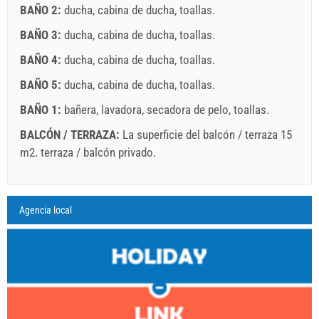
BAÑO 2:
ducha
,
cabina de ducha
,
toallas
.
BAÑO 3:
ducha
,
cabina de ducha
,
toallas
.
BAÑO 4:
ducha
,
cabina de ducha
,
toallas
.
BAÑO 5:
ducha
,
cabina de ducha
,
toallas
.
BAÑO 1:
bañera
,
lavadora
,
secadora de pelo
,
toallas
.
BALCÓN / TERRAZA:
La superficie del balcón / terraza 15
m2.
terraza / balcón privado
.
Leyenda: Las fechas con red el fondo están reservadas
A2 Apartment (6+2) : Prices 2026 EUR
Agencia local
Los campos marcados con estrella (*) son obligatorios!
agosto
2026
1 jul. 2026
1 sept. 2026
1 oct. 2026
No. personas
31 ago. 2026
30 sept. 2026
31 oct. 2026
L
M
X
J
V
S
D
1 - 8
271.43 EUR
228.57 EUR
228.57 EUR
1
2
min. noches
7
3
3
3
4
5
6
7
8
9