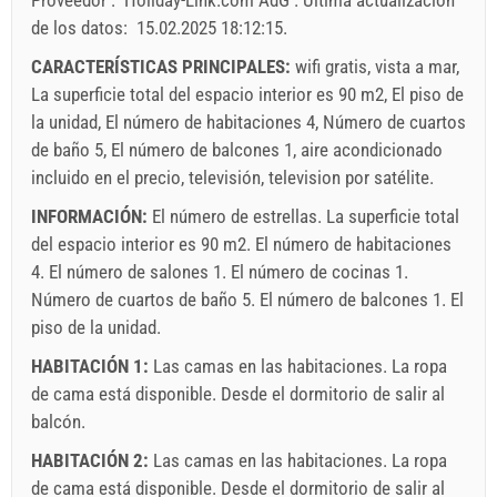
de los datos:
15.02.2025 18:12:15
.
Obligatorio:
La registracion (01.07. - 31.08): 10 EUR (once -
para_person), La registracion (01.01 - 30.06. / 01.09. -
CARACTERÍSTICAS PRINCIPALES:
wifi gratis, vista a mar,
31.12.): 5 EUR (once - para_person)
La superficie total del espacio interior es 90 m2, El piso de
Opcional:
Las mascotas: 10 EUR (per_night - para_unit)
la unidad, El número de habitaciones 4, Número de cuartos
de baño 5, El número de balcones 1, aire acondicionado
incluido en el precio, televisión, television por satélite.
INFORMACIÓN:
El número de estrellas. La superficie total
del espacio interior es 90 m2. El número de habitaciones
4. El número de salones 1. El número de cocinas 1.
Número de cuartos de baño 5. El número de balcones 1. El
piso de la unidad.
HABITACIÓN 1:
Las camas en las habitaciones. La ropa
de cama está disponible. Desde el dormitorio de salir al
Términos y condiciones del proveedor
balcón.
Reserve y espere la confirmación
HABITACIÓN 2:
Las camas en las habitaciones. La ropa
de cama está disponible. Desde el dormitorio de salir al
Si no desea reservar de inmediato y tiene más preguntas,