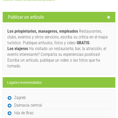
Términos y condiciones del proveedor
Publicar un artículo
Reserve y espere la confirmación
Los priopietarios, manageros, empleados
Restaurantes,
Si no desea reservar de inmediato y tiene más preguntas,
clubs, eventos y otros servicios, escriba su crítica en el mapa
por favor, complete y haga clic en "Enviar una consulta".
turístico. Publique artículos, fotos y video
GRATIS
.
Los viajeros
Ha visitado un restaurante, bar, la atracción, el
evento interesante? Comparta su experiencias positivas!
Escriba un artículo, publique un video o las fotos que ha
tomado.
Lugares recomendados
Enviar una consulta
Zagreb
Dalmacia central
Isla de Brac