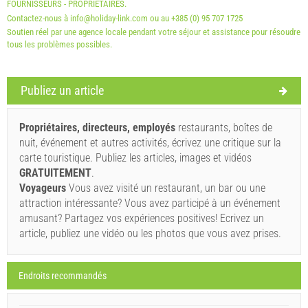
FOURNISSEURS - PROPRIÉTAIRES.
Contactez-nous à info@holiday-link.com ou au +385 (0) 95 707 1725
Soutien réel par une agence locale pendant votre séjour et assistance pour résoudre
tous les problèmes possibles.
Publiez un article
Termes et conditions du fournisseur
Réservez et attendez la confirmation
Propriétaires, directeurs, employés
restaurants, boîtes de
nuit, événement et autres activités, écrivez une critique sur la
Si vous ne souhaitez pas réserver immédiatement et que
carte touristique. Publiez les articles, images et vidéos
vous avez d'autres questions, veuillez les remplir et
GRATUITEMENT
.
cliquer sur "Envoyez une demande".
Voyageurs
Vous avez visité un restaurant, un bar ou une
attraction intéressante? Vous avez participé à un événement
amusant? Partagez vos expériences positives! Ecrivez un
article, publiez une vidéo ou les photos que vous avez prises.
Endroits recommandés
Envoyez une demande