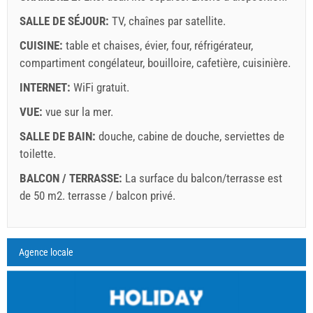
Termes et conditions du fournisseur
SALLE DE SÉJOUR:
TV
,
chaînes par satellite
.
Réservez et attendez la confirmation
CUISINE:
table et chaises
,
évier
,
four
,
réfrigérateur
,
compartiment congélateur
,
bouilloire
,
cafetière
,
cuisinière
.
Si vous ne souhaitez pas réserver immédiatement et que
vous avez d'autres questions, veuillez les remplir et
INTERNET:
WiFi gratuit
.
cliquer sur "Envoyez une demande".
VUE:
vue sur la mer
.
SALLE DE BAIN:
douche
,
cabine de douche
,
serviettes de
toilette
.
BALCON / TERRASSE:
La surface du balcon/terrasse est
de 50 m2.
terrasse / balcon privé
.
Envoyez une demande
Légende: les dates avec un fond
red
sont réservées
A2 Apartment (4+0) : Prices 2026 EUR
Agence locale
Les champs marqués d'un astérisque (*) sont
août
2026
obligatoires!
31 juil. 2026
31 août 2026
Nombre de personnes
30 août 2026
29 sept. 2026
L
M
M
J
V
S
D