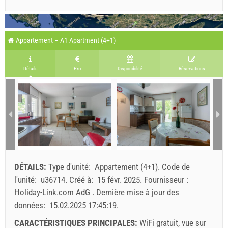
Appartement – A1 Apartment (4+1)
Détails
Prix
Disponibilité
Réservations
DÉTAILS:
Type d'unité:
Appartement (4+1)
.
Code de
l'unité:
u36714
.
Créé à:
15 févr. 2025
.
Fournisseur :
Holiday-Link.com AdG
.
Dernière mise à jour des
données:
15.02.2025 17:45:19
.
CARACTÉRISTIQUES PRINCIPALES:
WiFi gratuit, vue sur