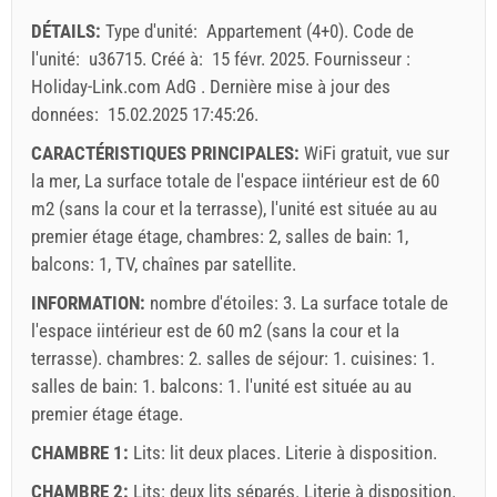
24
25
26
27
28
29
30
DÉTAILS:
Type d'unité:
Appartement (4+0)
.
Code de
31
Prix affiché est pour une unité pour un nombre défini de
l'unité:
u36715
.
Créé à:
15 févr. 2025
.
Fournisseur :
personnes
Holiday-Link.com AdG
.
Dernière mise à jour des
Offres:
données:
15.02.2025 17:45:26
.
Holiday-Link paie : 3 oct. 2025 - 31 déc. 2026 / - 10 %
CARACTÉRISTIQUES PRINCIPALES:
WiFi gratuit, vue sur
la mer, La surface totale de l'espace iintérieur est de 60
Obligatoire:
Inscriptions des clients (01.07. - 31.08): 10
m2 (sans la cour et la terrasse), l'unité est située au au
EUR (once - par_person), Inscriptions des clients (01.01 -
premier étage étage, chambres: 2, salles de bain: 1,
30.06. / 01.09. - 31.12.): 5 EUR (once - par_person)
balcons: 1, TV, chaînes par satellite.
INFORMATION:
nombre d'étoiles: 3. La surface totale de
l'espace iintérieur est de 60 m2 (sans la cour et la
terrasse). chambres: 2. salles de séjour: 1. cuisines: 1.
salles de bain: 1. balcons: 1. l'unité est située au
au
premier étage
étage.
CHAMBRE 1:
Lits:
lit deux places
. Literie à disposition.
CHAMBRE 2:
Lits:
deux lits séparés
. Literie à disposition.