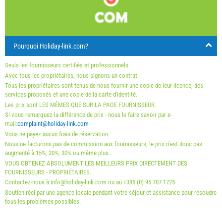
24
25
26
27
28
29
30
Prix affiché est pour une unité pour un nombre défini de
personnes
31
Offres:
Pourquoi Holiday-link.com?
Holiday-Link paie : 2 oct. 2025 - 31 déc. 2026 / - 10 %
Seuls les fournisseurs certifiés et professionnels.
Obligatoire:
Inscriptions des clients (01.07. - 31.08): 5 EUR
Avec tous les propriétaires, nous signons un contrat.
Tous les propriétaires sont tenus de nous fournir une copie de leur licence, des
(once - par_person), Inscriptions des clients (01.01 - 30.06.
services proposés et une copie de la carte d'identité.
/ 01.09. - 31.12.): 5 EUR (once - par_person)
Les prix sont LES MÊMES QUE SUR LA PAGE FOURNISSEUR.
Si vous remarquez la différence de prix - nous le faire savoir par e-
mail:
complaint@holiday-link.com
Vous ne payez aucun frais de réservation.
Nous ne facturons pas de commission aux fournisseurs, le prix n’est donc pas
augmenté à 15%, 20%, 30% ou même plus.
VOUS OBTENEZ ABSOLUMENT LES MEILLEURS PRIX DIRECTEMENT DES
FOURNISSEURS - PROPRIÉTAIRES.
Contactez-nous à info@holiday-link.com ou au +385 (0) 95 707 1725
Soutien réel par une agence locale pendant votre séjour et assistance pour résoudre
tous les problèmes possibles.