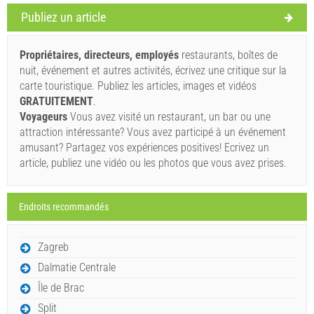
Publiez un article
Termes et conditions du fournisseur
Réservez et attendez la confirmation
Propriétaires, directeurs, employés
restaurants, boîtes de
nuit, événement et autres activités, écrivez une critique sur la
Si vous ne souhaitez pas réserver immédiatement et que
carte touristique. Publiez les articles, images et vidéos
vous avez d'autres questions, veuillez les remplir et
GRATUITEMENT
.
cliquer sur "Envoyez une demande".
Voyageurs
Vous avez visité un restaurant, un bar ou une
attraction intéressante? Vous avez participé à un événement
amusant? Partagez vos expériences positives! Ecrivez un
article, publiez une vidéo ou les photos que vous avez prises.
Endroits recommandés
Envoyez une demande
Zagreb
Dalmatie Centrale
Île de Brac
Split