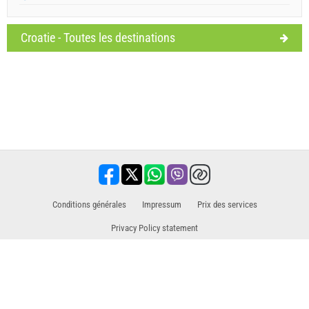
Croatie - Toutes les destinations
Conditions générales
Impressum
​Prix des services
Privacy Policy statement
Partenaire commercial pour les excursions / visites et activités
Voyage, vacances, installations touristiques, hôtels, hébergement. Toutes les
informations à un seul endroit.
www.holiday-link.com
- tous droits réservés