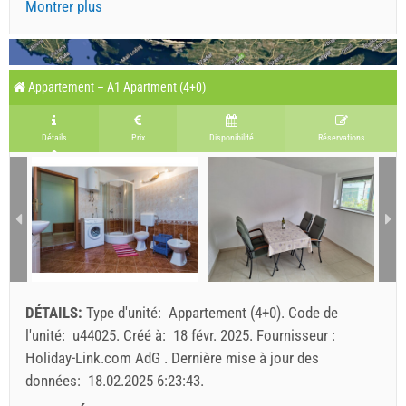
Montrer plus
Appartement – A1 Apartment (4+0)
Détails
Prix
Disponibilité
Réservations
DÉTAILS:
Type d'unité:
Appartement (4+0)
.
Code de
l'unité:
u44025
.
Créé à:
18 févr. 2025
.
Fournisseur :
Holiday-Link.com AdG
.
Dernière mise à jour des
données:
18.02.2025 6:23:43
.