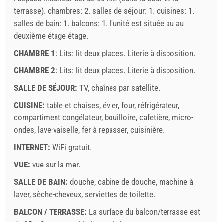
terrasse). chambres: 2. salles de séjour: 1. cuisines: 1.
salles de bain: 1. balcons: 1. l'unité est située au
au
deuxième étage
étage.
CHAMBRE 1:
Lits:
lit deux places
. Literie à disposition.
CHAMBRE 2:
Lits:
lit deux places
. Literie à disposition.
Termes et conditions du fournisseur
SALLE DE SÉJOUR:
TV
,
chaînes par satellite
.
Réservez et attendez la confirmation
CUISINE:
table et chaises
,
évier
,
four
,
réfrigérateur
,
compartiment congélateur
,
bouilloire
,
cafetière
,
micro-
Si vous ne souhaitez pas réserver immédiatement et que
ondes
,
lave-vaiselle
,
fer à repasser
,
cuisinière
.
vous avez d'autres questions, veuillez les remplir et
cliquer sur "Envoyez une demande".
INTERNET:
WiFi gratuit
.
VUE:
vue sur la mer
.
SALLE DE BAIN:
douche
,
cabine de douche
,
machine à
laver
,
sèche-cheveux
,
serviettes de toilette
.
BALCON / TERRASSE:
La surface du balcon/terrasse est