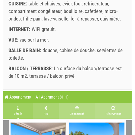
CUISINE:
table et chaises
,
évier
,
four
,
réfrigérateur
,
compartiment congélateur
,
bouilloire
,
cafetière
,
micro-
ondes
,
frille-pain
,
lave-vaiselle
,
fer à repasser
,
cuisinière
.
INTERNET:
WiFi gratuit
.
VUE:
vue sur la mer
.
Envoyez une demande
SALLE DE BAIN:
douche
,
cabine de douche
,
serviettes de
toilette
.
BALCON / TERRASSE:
La surface du balcon/terrasse est
de 10 m2.
terrasse / balcon privé
.
Légende: les dates avec un fond
red
sont réservées
A5 Apartment (2+2) : Prices 2026 EUR
Appartement – A1 Apartment (4+1)
Les champs marqués d'un astérisque (*) sont
août
2026
obligatoires!
1 août 2026
17 août 2026
1
Nombre de personnes
Détails
Prix
Disponibilité
Réservations
16 août 2026
11 sept. 2026
L
M
M
J
V
S
D
1 - 3
142.86 EUR
100.00 EUR
1
2