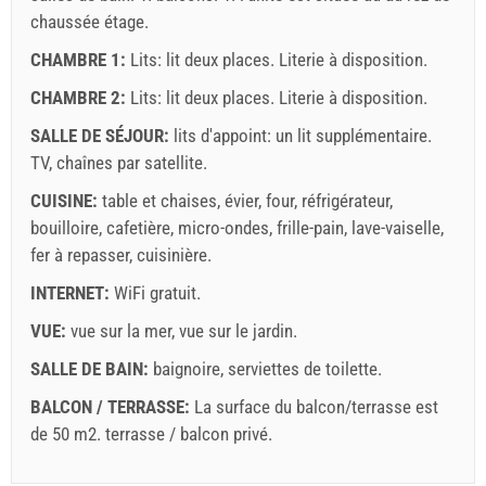
chaussée
étage.
CHAMBRE 1:
Lits:
lit deux places
. Literie à disposition.
CHAMBRE 2:
Lits:
lit deux places
. Literie à disposition.
Termes et conditions du fournisseur
SALLE DE SÉJOUR:
lits d'appoint:
un lit supplémentaire
.
TV
,
chaînes par satellite
Réservez et attendez la confirmation
.
CUISINE:
table et chaises
,
évier
,
four
,
réfrigérateur
,
Si vous ne souhaitez pas réserver immédiatement et que
bouilloire
,
cafetière
,
micro-ondes
,
frille-pain
,
lave-vaiselle
,
vous avez d'autres questions, veuillez les remplir et
fer à repasser
,
cuisinière
.
cliquer sur "Envoyez une demande".
INTERNET:
WiFi gratuit
.
VUE:
vue sur la mer
,
vue sur le jardin
.
SALLE DE BAIN:
baignoire
,
serviettes de toilette
.
BALCON / TERRASSE:
La surface du balcon/terrasse est
de 50 m2.
terrasse / balcon privé
.
Envoyez une demande