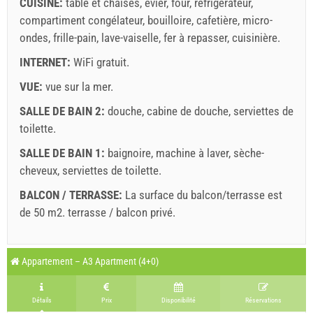
CUISINE:
table et chaises
,
évier
,
four
,
réfrigérateur
,
compartiment congélateur
,
bouilloire
,
cafetière
,
micro-
ondes
,
frille-pain
,
lave-vaiselle
,
fer à repasser
,
cuisinière
.
INTERNET:
WiFi gratuit
.
VUE:
vue sur la mer
.
SALLE DE BAIN 2:
douche
,
cabine de douche
,
serviettes de
toilette
.
SALLE DE BAIN 1:
baignoire
,
machine à laver
,
sèche-
cheveux
,
serviettes de toilette
.
BALCON / TERRASSE:
La surface du balcon/terrasse est
de 50 m2.
terrasse / balcon privé
.
Légende: les dates avec un fond
red
sont réservées
A2 Apartment (6+0) : Prices 2026 EUR
Appartement – A3 Apartment (4+0)
Les champs marqués d'un astérisque (*) sont
août
2026
obligatoires!
25 juil. 2026
17 août 2026
Nombre de personnes
Détails
Prix
Disponibilité
Réservations
16 août 2026
11 sept. 2026
L
M
M
J
V
S
D