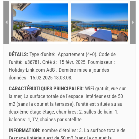
1 - 6
257.14 EUR
200.00 EUR
1
2
Nombre minimum de nuits
5
3
3
4
5
6
7
8
9
10
11
12
13
14
15
16
arrivée
Toute journée
Toute journée
17
18
19
20
21
22
23
24
25
26
27
28
29
30
Prix affiché est pour une unité pour un nombre défini de
DÉTAILS:
Type d'unité:
Appartement (4+0)
.
Code de
personnes
31
l'unité:
u36781
.
Créé à:
15 févr. 2025
.
Fournisseur :
Offres:
Holiday-Link.com AdG
.
Dernière mise à jour des
Holiday-Link paie : 3 oct. 2025 - 31 déc. 2026 / - 10 %
données:
15.02.2025 18:03:08
.
Obligatoire:
Inscriptions des clients (01.07. - 31.08): 10
CARACTÉRISTIQUES PRINCIPALES:
WiFi gratuit, vue sur
EUR (once - par_person), Inscriptions des clients (01.01 -
la mer, La surface totale de l'espace iintérieur est de 50
30.06. / 01.09. - 31.12.): 5 EUR (once - par_person)
m2 (sans la cour et la terrasse), l'unité est située au au
deuxième étage étage, chambres: 2, salles de bain: 1,
balcons: 1, TV, chaînes par satellite.
INFORMATION:
nombre d'étoiles: 3. La surface totale de
l'espace iintérieur est de 50 m2 (sans la cour et la