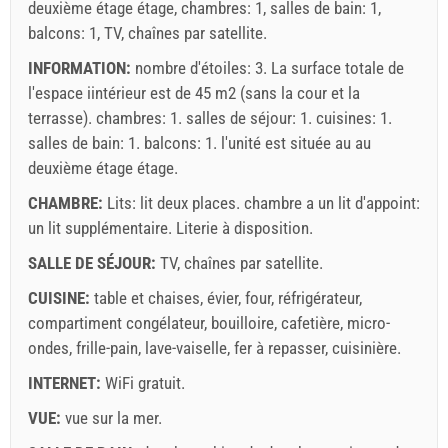
deuxième étage étage, chambres: 1, salles de bain: 1,
30.06. / 01.09. - 31.12.): 5 EUR (once - par_person)
balcons: 1, TV, chaînes par satellite.
INFORMATION:
nombre d'étoiles: 3. La surface totale de
l'espace iintérieur est de 45 m2 (sans la cour et la
terrasse). chambres: 1. salles de séjour: 1. cuisines: 1.
salles de bain: 1. balcons: 1. l'unité est située au
au
deuxième étage
étage.
CHAMBRE:
Lits:
lit deux places
. chambre a un lit d'appoint:
un lit supplémentaire
. Literie à disposition.
SALLE DE SÉJOUR:
TV
,
chaînes par satellite
.
Termes et conditions du fournisseur
CUISINE:
table et chaises
Réservez et attendez la confirmation
,
évier
,
four
,
réfrigérateur
,
compartiment congélateur
,
bouilloire
,
cafetière
,
micro-
Si vous ne souhaitez pas réserver immédiatement et que
ondes
,
frille-pain
,
lave-vaiselle
,
fer à repasser
,
cuisinière
.
vous avez d'autres questions, veuillez les remplir et
INTERNET:
WiFi gratuit
.
cliquer sur "Envoyez une demande".
VUE:
vue sur la mer
.