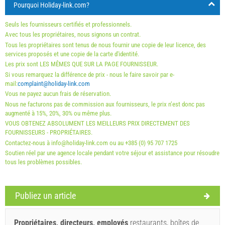
personnes
Pourquoi Holiday-link.com?
Offres:
Seuls les fournisseurs certifiés et professionnels.
Holiday-Link paie : 3 oct. 2025 - 31 déc. 2026 / - 10 %
Avec tous les propriétaires, nous signons un contrat.
Tous les propriétaires sont tenus de nous fournir une copie de leur licence, des
Obligatoire:
Inscriptions des clients (01.07. - 31.08): 10
services proposés et une copie de la carte d'identité.
Les prix sont LES MÊMES QUE SUR LA PAGE FOURNISSEUR.
EUR (once - par_person), Inscriptions des clients (01.01 -
Si vous remarquez la différence de prix - nous le faire savoir par e-
30.06. / 01.09. - 31.12.): 5 EUR (once - par_person)
mail:
complaint@holiday-link.com
Vous ne payez aucun frais de réservation.
Nous ne facturons pas de commission aux fournisseurs, le prix n’est donc pas
augmenté à 15%, 20%, 30% ou même plus.
VOUS OBTENEZ ABSOLUMENT LES MEILLEURS PRIX DIRECTEMENT DES
FOURNISSEURS - PROPRIÉTAIRES.
Contactez-nous à info@holiday-link.com ou au +385 (0) 95 707 1725
Soutien réel par une agence locale pendant votre séjour et assistance pour résoudre
tous les problèmes possibles.
Publiez un article
Termes et conditions du fournisseur
Réservez et attendez la confirmation
Propriétaires, directeurs, employés
restaurants, boîtes de