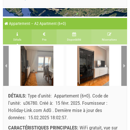
Appartement – A2 Apartment (6+0)
Détails
Prix
Disponibilité
Réservations
DÉTAILS:
Type d'unité:
Appartement (6+0)
.
Code de
l'unité:
u36780
.
Créé à:
15 févr. 2025
.
Fournisseur :
Holiday-Link.com AdG
.
Dernière mise à jour des
données:
15.02.2025 18:02:57
.
CARACTÉRISTIQUES PRINCIPALES:
WiFi gratuit, vue sur