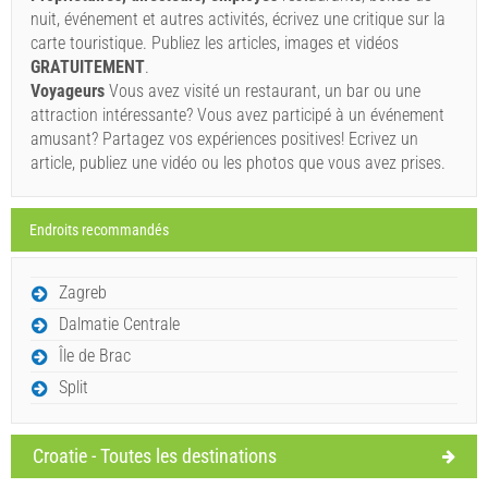
nuit, événement et autres activités, écrivez une critique sur la
Si vous ne souhaitez pas réserver immédiatement et que
carte touristique. Publiez les articles, images et vidéos
vous avez d'autres questions, veuillez les remplir et
GRATUITEMENT
.
cliquer sur "Envoyez une demande".
Voyageurs
Vous avez visité un restaurant, un bar ou une
attraction intéressante? Vous avez participé à un événement
amusant? Partagez vos expériences positives! Ecrivez un
article, publiez une vidéo ou les photos que vous avez prises.
Endroits recommandés
Envoyez une demande
Zagreb
Dalmatie Centrale
Île de Brac
Split
Croatie - Toutes les destinations