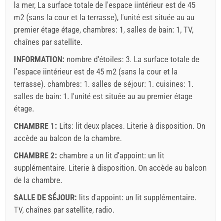
EUR (once - par_person), Inscriptions des clients (01.01 -
la mer, La surface totale de l'espace iintérieur est de 45
30.06. / 01.09. - 31.12.): 5 EUR (once - par_person)
m2 (sans la cour et la terrasse), l'unité est située au au
premier étage étage, chambres: 1, salles de bain: 1, TV,
chaînes par satellite.
INFORMATION:
nombre d'étoiles: 3. La surface totale de
l'espace iintérieur est de 45 m2 (sans la cour et la
terrasse). chambres: 1. salles de séjour: 1. cuisines: 1.
salles de bain: 1. l'unité est située au
au premier étage
étage.
CHAMBRE 1:
Lits:
lit deux places
. Literie à disposition. On
accède au balcon de la chambre.
CHAMBRE 2:
chambre a un lit d'appoint:
un lit
Termes et conditions du fournisseur
supplémentaire
. Literie à disposition. On accède au balcon
Réservez et attendez la confirmation
de la chambre.
Si vous ne souhaitez pas réserver immédiatement et que
SALLE DE SÉJOUR:
lits d'appoint:
un lit supplémentaire
.
vous avez d'autres questions, veuillez les remplir et
TV
,
chaînes par satellite
,
radio
.
cliquer sur "Envoyez une demande".