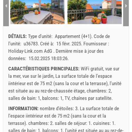
Nombre minimum de nuits
7
2
3
4
5
6
7
8
9
10
11
12
13
14
15
16
arrivée
Samedi
Toute journée
T
17
18
19
20
21
22
23
24
25
26
27
28
29
30
Prix affiché est pour une unité pour un nombre défini de
DÉTAILS:
Type d'unité:
Appartement (4+1)
.
Code de
personnes
31
l'unité:
u36783
.
Créé à:
15 févr. 2025
.
Fournisseur :
Offres:
Holiday-Link.com AdG
.
Dernière mise à jour des
Holiday-Link paie : 3 oct. 2025 - 31 déc. 2026 / - 10 %
données:
15.02.2025 18:03:26
.
Obligatoire:
Inscriptions des clients (01.07. - 31.08): 10
CARACTÉRISTIQUES PRINCIPALES:
WiFi gratuit, vue sur
EUR (once - par_person), Inscriptions des clients (01.01 -
la mer, vue sur le jardin, La surface totale de l'espace
30.06. / 01.09. - 31.12.): 5 EUR (once - par_person)
iintérieur est de 75 m2 (sans la cour et la terrasse), l'unité
est située au au rez-de-chaussée étage, chambres: 2,
salles de bain: 1, balcons: 1, TV, chaînes par satellite.
INFORMATION:
nombre d'étoiles: 3. La surface totale de
l'espace iintérieur est de 75 m2 (sans la cour et la
terrasse). chambres: 2. salles de séjour: 1. cuisines: 1.
salles de bain: 1. balcons: 1. l'unité est située au
au rez-de-