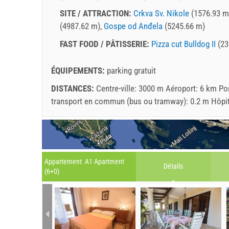
SITE / ATTRACTION:
Crkva Sv. Nikole
(1576.93 m
(4987.62 m),
Gospe od Anđela
(5245.66 m)
FAST FOOD / PÂTISSERIE:
Pizza cut Bulldog II
(23
ÉQUIPEMENTS:
parking gratuit
DISTANCES:
Centre-ville: 3000 m Aéroport: 6 km Po
transport en commun (bus ou tramway): 0.2 m Hôpita
Appartement A1 Apartment
Détails
(6+0)