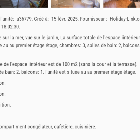
l'unité:
u36779
.
Créé à:
15 févr. 2025
.
Fournisseur :
Holiday-Link.
 18:02:30
.
e sur la mer, vue sur le jardin, La surface totale de l'espace iintérieu
ée au au premier étage étage, chambres: 3, salles de bain: 2, balcons:
e de l'espace iintérieur est de 100 m2 (sans la cour et la terrasse).
de bain: 2. balcons: 1. l'unité est située au
au premier étage
étage.
on.
on.
ition.
ompartiment congélateur
,
cafetière
,
cuisinière
.