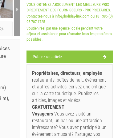
VOUS OBTENEZ ABSOLUMENT LES MEILLEURS PRIX
DIRECTEMENT DES FOURNISSEURS - PROPRIÉTAIRES.
A1 Apartment (6+0):
A1 Apartment (6+0):
A1 Apa
Contactez-nous à info@holiday-link.com ou au +385 (0)
95 707 1725
Soutien réel par une agence locale pendant votre
0):
séjour et assistance pour résoudre tous les problèmes
possibles.
vices
ure
Publiez un article
Propriétaires, directeurs, employés
restaurants, boîtes de nuit, événement
et autres activités, écrivez une critique
 m)
sur la carte touristique. Publiez les
8 m),
articles, images et vidéos
GRATUITEMENT
.
Voyageurs
Vous avez visité un
restaurant, un bar ou une attraction
intéressante? Vous avez participé à un
événement amusant? Partagez vos