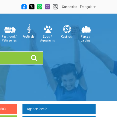
Connexion
Français
Fast food /
Festivals
Zoos /
Casinos
Parcs /
Pâtisseries
Aquariums
Jardins
4803
Agence locale