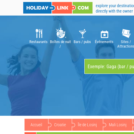
explore your destinatio
directly with the owner
Restaurants
Boîtes de nuit
Bars / pubs
Événements
Sites /
/
Attraction
Discothèques
Accueil
Croatie
Île de Losinj
Mali Losinj