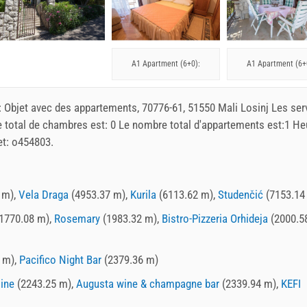
A1 Apartment (6+0):
A1 Apartment (6+
:
Objet avec des appartements
, 70776-61, 51550 Mali Losinj Les ser
total de chambres est: 0 Le nombre total d'appartements est:1 He
et: o454803.
 m),
Vela Draga
(4953.37 m),
Kurila
(6113.62 m),
Studenčić
(7153.14
1770.08 m),
Rosemary
(1983.32 m),
Bistro-Pizzeria Orhideja
(2000.5
 m),
Pacifico Night Bar
(2379.36 m)
jine
(2243.25 m),
Augusta wine & champagne bar
(2339.94 m),
KEFI