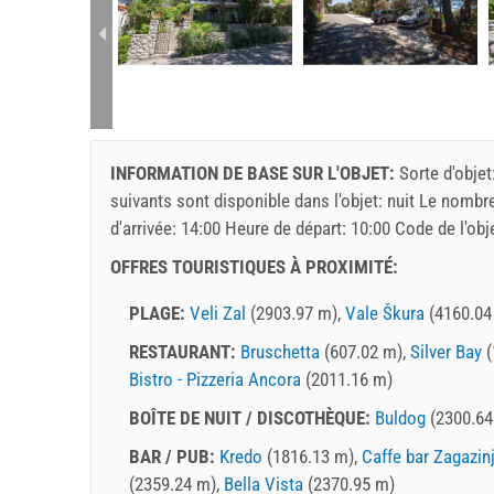
rtment (6+0):
INFORMATION DE BASE SUR L'OBJET:
Sorte d'objet
suivants sont disponible dans l'objet:
nuit
Le nombre 
d'arrivée:
14:00
Heure de départ:
10:00
Code de l'obj
OFFRES TOURISTIQUES À PROXIMITÉ:
PLAGE:
Veli Zal
(2903.97 m),
Vale Škura
(4160.04
RESTAURANT:
Bruschetta
(607.02 m),
Silver Bay
(
Bistro - Pizzeria Ancora
(2011.16 m)
BOÎTE DE NUIT / DISCOTHÈQUE:
Buldog
(2300.64
BAR / PUB:
Kredo
(1816.13 m),
Caffe bar Zagazin
(2359.24 m),
Bella Vista
(2370.95 m)