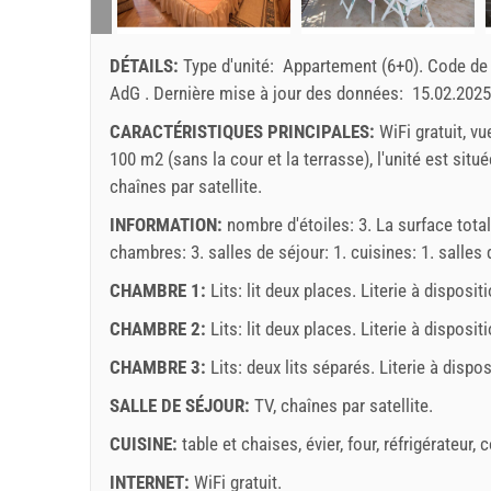
DÉTAILS:
Type d'unité:
Appartement (6+0)
.
Code de 
AdG
.
Dernière mise à jour des données:
15.02.2025
CARACTÉRISTIQUES PRINCIPALES:
WiFi gratuit, vu
100 m2 (sans la cour et la terrasse), l'unité est situ
chaînes par satellite.
INFORMATION:
nombre d'étoiles: 3. La surface total
chambres: 3. salles de séjour: 1. cuisines: 1. salles 
CHAMBRE 1:
Lits:
lit deux places
. Literie à dispositi
CHAMBRE 2:
Lits:
lit deux places
. Literie à dispositi
CHAMBRE 3:
Lits:
deux lits séparés
. Literie à dispos
SALLE DE SÉJOUR:
TV
,
chaînes par satellite
.
CUISINE:
table et chaises
,
évier
,
four
,
réfrigérateur
,
c
INTERNET:
WiFi gratuit
.