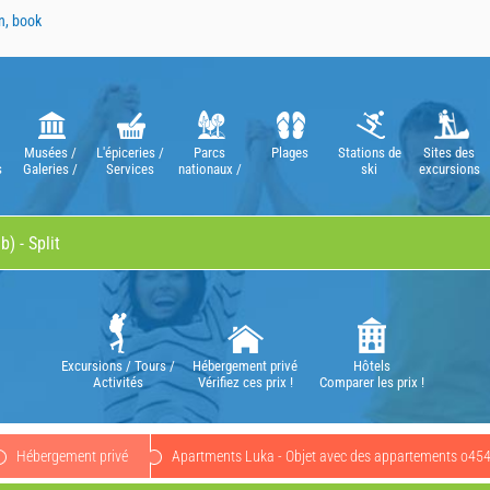
n, book
Musées /
L'épiceries /
Parcs
Plages
Stations de
Sites des
s
Galeries /
Services
nationaux /
ski
excursions
Théâtres /
Parcs
Opéras
naturels
Excursions / Tours /
Hébergement privé
Hôtels
Activités
Vérifiez ces prix !
Comparer les prix !
Hébergement privé
Apartments Luka - Objet avec des appartements o45