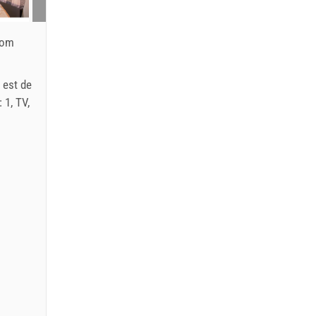
com
r est de
 1, TV,