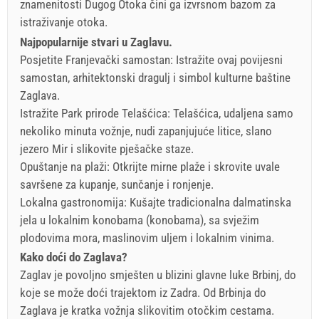
znamenitosti Dugog Otoka čini ga izvrsnom bazom za
istraživanje otoka.
Najpopularnije stvari u Zaglavu.
Posjetite Franjevački samostan: Istražite ovaj povijesni
samostan, arhitektonski dragulj i simbol kulturne baštine
Zaglava.
Istražite Park prirode Telašćica: Telašćica, udaljena samo
nekoliko minuta vožnje, nudi zapanjujuće litice, slano
jezero Mir i slikovite pješačke staze.
Opuštanje na plaži: Otkrijte mirne plaže i skrovite uvale
savršene za kupanje, sunčanje i ronjenje.
Lokalna gastronomija: Kušajte tradicionalna dalmatinska
jela u lokalnim konobama (konobama), sa svježim
plodovima mora, maslinovim uljem i lokalnim vinima.
Kako doći do Zaglava?
Zaglav je povoljno smješten u blizini glavne luke Brbinj, do
koje se može doći trajektom iz Zadra. Od Brbinja do
Zaglava je kratka vožnja slikovitim otočkim cestama.