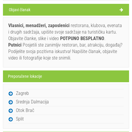
Objavi članak
Konoba Martina (Restoran) Zaglav
Vlasnici, menadžeri, zaposlenici
restorana, klubova, evenata
i drugih sadržaja, upišite svoje sadržaje na turističku kartu.
28°C
Objavite članke, slike i video
POTPUNO BESPLATNO
.
Putnici
Posjetili ste zanimljiv restoran, bar, atrakciju, događaj?
Podijelite svoja pozitivna iskustva! Napišite članak, objavite
vedro
video ili fotografije koje ste snimili.
Brzina vjetra: 5.62 km/h
subota,
27°C
Preporučene lokacije
vedro
08. 08. 2026.
Ivan Nane (Facebook page)
Address:
Zaglav 23
Tel:
385992061606
nedjelja,
Zagreb
28°C
vedro
E-mail:
matija.ramov@gmail.com
WORKING HOURS
09. 08. 2026.
Srednja Dalmacija
ponedjeljak,
Otok Brač
Obavezno posjetiti(/)
Posjetiti(/)
Zaobići(/)
27°C
vedro
10. 08. 2026.
Split
PRIKAŽI NA MAPI
utorak,