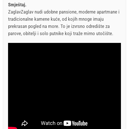
Smještaj.
ZaglavZaglav nudi udobne pansione, moderne apartmane i
tradicionalne kamene kuće, od kojih mnoge imaju
prekrasan pogled na more. To je izvrsno odredište za
parove, obitelji i solo putnike koji traže mirno utočište.