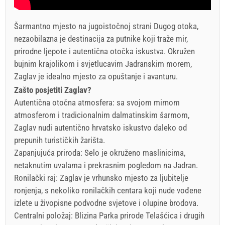
Šarmantno mjesto na jugoistočnoj strani Dugog otoka,
nezaobilazna je destinacija za putnike koji traže mir,
prirodne ljepote i autentična otočka iskustva. Okružen
bujnim krajolikom i svjetlucavim Jadranskim morem,
Zaglav je idealno mjesto za opuštanje i avanturu.
Zašto posjetiti Zaglav?
Autentična otočna atmosfera: sa svojom mirnom
atmosferom i tradicionalnim dalmatinskim šarmom,
Zaglav nudi autentično hrvatsko iskustvo daleko od
prepunih turističkih žarišta.
Zapanjujuća priroda: Selo je okruženo maslinicima,
netaknutim uvalama i prekrasnim pogledom na Jadran.
Ronilački raj: Zaglav je vrhunsko mjesto za ljubitelje
ronjenja, s nekoliko ronilačkih centara koji nude vođene
izlete u živopisne podvodne svjetove i olupine brodova.
Centralni položaj: Blizina Parka prirode Telašćica i drugih