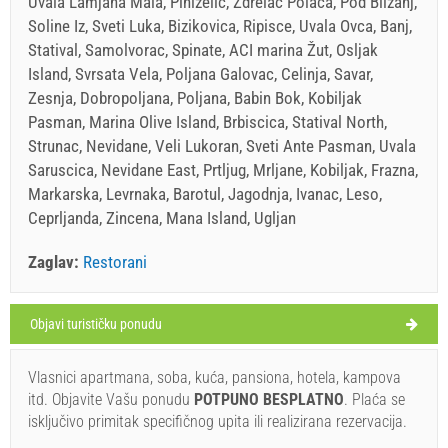
Uvala Lamjana Mala, Pinizelic, Zdrelac Polaca, Pod Blizanj,
Soline Iz, Sveti Luka, Bizikovica, Ripisce, Uvala Ovca, Banj,
Statival, Samolvorac, Spinate, ACI marina Žut, Osljak
Island, Svrsata Vela, Poljana Galovac, Celinja, Savar,
Zesnja, Dobropoljana, Poljana, Babin Bok, Kobiljak
Pasman, Marina Olive Island, Brbiscica, Statival North,
Strunac, Nevidane, Veli Lukoran, Sveti Ante Pasman, Uvala
Saruscica, Nevidane East, Prtljug, Mrljane, Kobiljak, Frazna,
Markarska, Levrnaka, Barotul, Jagodnja, Ivanac, Leso,
Ceprljanda, Zincena, Mana Island, Ugljan
Zaglav:
Restorani
Objavi turističku ponudu
Zaglav Vrijeme
PETAK
Vlasnici apartmana, soba, kuća, pansiona, hotela, kampova
itd. Objavite Vašu ponudu
POTPUNO BESPLATNO
. Plaća se
Hrvatska
,
Dugi otok
,
Turistička karta
isključivo primitak specifičnog upita ili realizirana rezervacija.
ZAGLAV