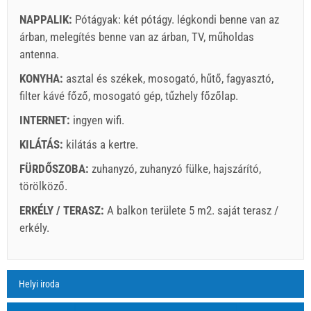
NAPPALIK:
Pótágyak:
két pótágy
.
légkondi benne van az
árban
,
melegítés benne van az árban
,
TV
,
műholdas
Szállító feltételei
antenna
.
Foglaljon és várjon a visszaigazolásra.
KONYHA:
asztal és székek
,
mosogató
,
hűtő
,
fagyasztó
,
Ha nem szeretné lefoglalni azonnal további kérdése van,
filter kávé főző
,
mosogató gép
,
tűzhely főzőlap
.
kérjük, töltse ki őket, majd kattintson a „Érdeklődés
INTERNET:
ingyen wifi
.
küldése”.
KILÁTÁS:
kilátás a kertre
.
FÜRDŐSZOBA:
zuhanyzó
,
zuhanyzó fülke
,
hajszárító
,
törölköző
.
ERKÉLY / TERASZ:
A balkon területe 5 m2.
saját terasz /
erkély
.
Érdeklődés küldése.
Legenda: dátumok piros háttér el van könyvelve.
A3 Apartment (2+2) : Prices 2026 EUR
Helyi iroda
Csillaggal (*) jelölt mezők kötelező!
2026
augusztus
2026. júl. 18.
2026. aug. 9.
2026. au