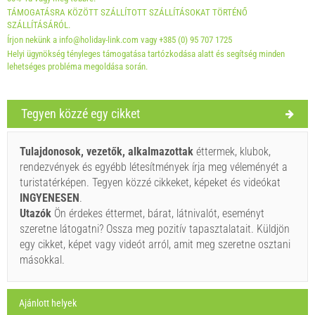
30.06. / 01.09. - 31.12.): 5 EUR (once - által _person)
TÁMOGATÁSRA KÖZÖTT SZÁLLÍTOTT SZÁLLÍTÁSOKAT TÖRTÉNŐ
Választható:
Házi kedvenc: 5 EUR (per_night - által _unit)
SZÁLLÍTÁSÁRÓL.
Írjon nekünk a info@holiday-link.com vagy +385 (0) 95 707 1725
Helyi ügynökség tényleges támogatása tartózkodása alatt és segítség minden
lehetséges probléma megoldása során.
Tegyen közzé egy cikket
Szállító feltételei
Foglaljon és várjon a visszaigazolásra.
Tulajdonosok, vezetők, alkalmazottak
éttermek, klubok,
rendezvények és egyébb létesítmények írja meg véleményét a
Ha nem szeretné lefoglalni azonnal további kérdése van,
turistatérképen. Tegyen közzé cikkeket, képeket és videókat
kérjük, töltse ki őket, majd kattintson a „Érdeklődés
INGYENESEN
.
küldése”.
Utazók
Ön érdekes éttermet, bárat, látnivalót, eseményt
szeretne látogatni? Ossza meg pozitív tapasztalatait. Küldjön
egy cikket, képet vagy videót arról, amit meg szeretne osztani
másokkal.
Ajánlott helyek