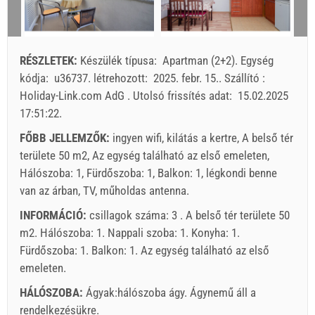
10
11
12
13
14
15
16
4
135.71 EUR
135.71 EUR
114.2
17
18
19
20
21
22
23
min. Éjszaka
7
3
3
24
25
26
27
28
29
30
RÉSZLETEK:
Készülék típusa:
Apartman (2+2)
.
Egység
érkezés
Bármelyik nap
Bármelyik nap
Bármely
31
kódja:
u36737
.
létrehozott:
2025. febr. 15.
.
Szállító :
Holiday-Link.com AdG
.
Utolsó frissítés adat:
15.02.2025
A kijelzőn lévő egység ára csak meghatározott számú
17:51:22
.
személyek számára.
Ajánlatok:
FŐBB JELLEMZŐK:
ingyen wifi, kilátás a kertre, A belső tér
Holiday-Link fizet: 2025. szept. 25. - 2026. dec. 31. / -
területe 50 m2, Az egység található az első emeleten,
10 %
Hálószoba: 1, Fürdőszoba: 1, Balkon: 1, légkondi benne
van az árban, TV, műholdas antenna.
Feltétlenül szükséges:
Vendégregisztráció (01.07. - 31.08):
INFORMÁCIÓ:
csillagok száma: 3 . A belső tér területe 50
10 EUR (once - által _person), Vendégregisztráció (01.01 -
m2. Hálószoba: 1. Nappali szoba: 1. Konyha: 1.
30.06. / 01.09. - 31.12.): 5 EUR (once - által _person)
Fürdőszoba: 1. Balkon: 1. Az egység található
az első
Választható:
Házi kedvenc: 5 EUR (per_night - által _unit)
emeleten
.
HÁLÓSZOBA:
Ágyak:
hálószoba ágy
. Ágynemű áll a
rendelkezésükre.