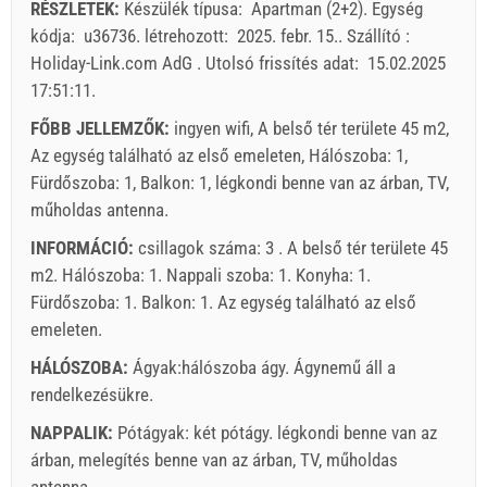
RÉSZLETEK:
Készülék típusa:
Apartman (2+2)
.
Egység
érkezés
Bármelyik nap
Bármelyik nap
Bármely
31
kódja:
u36736
.
létrehozott:
2025. febr. 15.
.
Szállító :
Holiday-Link.com AdG
.
Utolsó frissítés adat:
15.02.2025
A kijelzőn lévő egység ára csak meghatározott számú
17:51:11
.
személyek számára.
Ajánlatok:
FŐBB JELLEMZŐK:
ingyen wifi, A belső tér területe 45 m2,
Holiday-Link fizet: 2025. szept. 25. - 2026. dec. 31. / -
Az egység található az első emeleten, Hálószoba: 1,
10 %
Fürdőszoba: 1, Balkon: 1, légkondi benne van az árban, TV,
műholdas antenna.
Feltétlenül szükséges:
Vendégregisztráció (01.07. - 31.08):
INFORMÁCIÓ:
csillagok száma: 3 . A belső tér területe 45
10 EUR (once - által _person), Vendégregisztráció (01.01 -
m2. Hálószoba: 1. Nappali szoba: 1. Konyha: 1.
30.06. / 01.09. - 31.12.): 5 EUR (once - által _person)
Fürdőszoba: 1. Balkon: 1. Az egység található
az első
Választható:
Házi kedvenc: 5 EUR (per_night - által _unit)
emeleten
.
HÁLÓSZOBA:
Ágyak:
hálószoba ágy
. Ágynemű áll a
rendelkezésükre.
NAPPALIK:
Pótágyak:
két pótágy
.
légkondi benne van az
árban
,
melegítés benne van az árban
,
TV
,
műholdas
Szállító feltételei