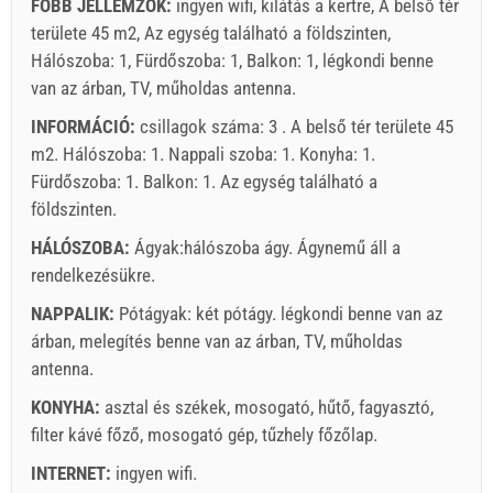
FŐBB JELLEMZŐK:
ingyen wifi, kilátás a kertre, A belső tér
területe 45 m2, Az egység található a földszinten,
Hálószoba: 1, Fürdőszoba: 1, Balkon: 1, légkondi benne
van az árban, TV, műholdas antenna.
INFORMÁCIÓ:
csillagok száma: 3 . A belső tér területe 45
m2. Hálószoba: 1. Nappali szoba: 1. Konyha: 1.
Fürdőszoba: 1. Balkon: 1. Az egység található
a
földszinten
.
HÁLÓSZOBA:
Ágyak:
hálószoba ágy
. Ágynemű áll a
rendelkezésükre.
NAPPALIK:
Pótágyak:
két pótágy
.
légkondi benne van az
árban
,
melegítés benne van az árban
,
TV
,
műholdas
antenna
.
KONYHA:
asztal és székek
,
mosogató
,
hűtő
,
fagyasztó
,
filter kávé főző
,
mosogató gép
,
tűzhely főzőlap
.
INTERNET:
ingyen wifi
.