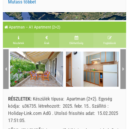
Mutass többet
Apartman – A1 Apartment (2+2)
Részletek
Árak
Elérhetőség
Foglalások
RÉSZLETEK:
Készülék típusa:
Apartman (2+2)
.
Egység
kódja:
u36735
.
létrehozott:
2025. febr. 15.
.
Szállító :
Holiday-Link.com AdG
.
Utolsó frissítés adat:
15.02.2025
17:51:05
.