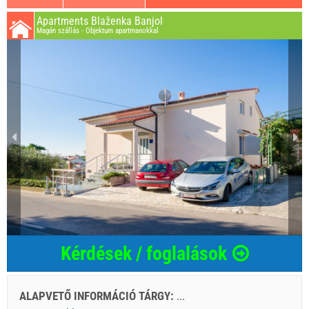
Apartments Blaženka Banjol
Magán szállás - Objektum apartmanokkal
Kérdések / foglalások
ALAPVETŐ INFORMÁCIÓ TÁRGY:
...