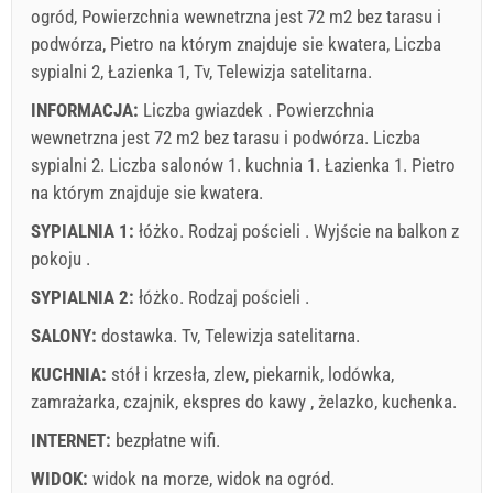
ogród, Powierzchnia wewnetrzna jest 72 m2 bez tarasu i
podwórza, Pietro na którym znajduje sie kwatera, Liczba
sypialni 2, Łazienka 1, Tv, Telewizja satelitarna.
INFORMACJA:
Liczba gwiazdek . Powierzchnia
wewnetrzna jest 72 m2 bez tarasu i podwórza. Liczba
sypialni 2. Liczba salonów 1. kuchnia 1. Łazienka 1. Pietro
na którym znajduje sie kwatera.
SYPIALNIA 1:
łóżko. Rodzaj pościeli . Wyjście na balkon z
pokoju .
SYPIALNIA 2:
łóżko. Rodzaj pościeli .
SALONY:
dostawka.
Tv
,
Telewizja satelitarna
.
KUCHNIA:
stół i krzesła
,
zlew
,
piekarnik
,
lodówka
,
zamrażarka
,
czajnik
,
ekspres do kawy
,
żelazko
,
kuchenka
.
INTERNET:
bezpłatne wifi
.
WIDOK:
widok na morze
,
widok na ogród
.