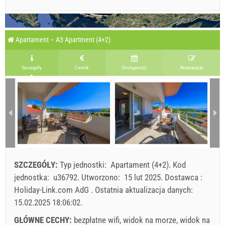
Apartament – A3 Apartment (4+2)
Szczegóły
Cennik
Dostępność
Rezerwacje
SZCZEGÓŁY:
Typ jednostki:
Apartament (4+2)
.
Kod
jednostka:
u36792
.
Utworzono:
15 lut 2025
.
Dostawca :
Holiday-Link.com AdG
.
Ostatnia aktualizacja danych:
15.02.2025 18:06:02
.
GŁÓWNE CECHY:
bezpłatne wifi, widok na morze, widok na