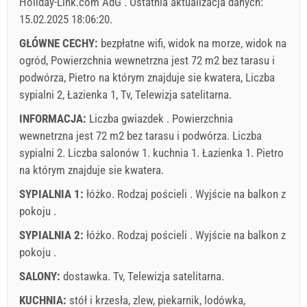
Holiday-Link.com AdG
.
Ostatnia aktualizacja danych:
Cena wyświetlana jest dla określonej liczby osób
15.02.2025 18:06:20
.
Oferty:
Holiday-Link płaci: 3 paź 2025 - 31 gru 2026 / - 10 %
GŁÓWNE CECHY:
bezpłatne wifi, widok na morze, widok na
ogród, Powierzchnia wewnetrzna jest 72 m2 bez tarasu i
Obowiązkowe:
Rejestracja gościa (01.07. - 31.08): 10 EUR
podwórza, Pietro na którym znajduje sie kwatera, Liczba
(once - według _person), Rejestracja gościa (01.01 - 30.06.
sypialni 2, Łazienka 1, Tv, Telewizja satelitarna.
/ 01.09. - 31.12.): 5 EUR (once - według _person)
INFORMACJA:
Liczba gwiazdek . Powierzchnia
wewnetrzna jest 72 m2 bez tarasu i podwórza. Liczba
sypialni 2. Liczba salonów 1. kuchnia 1. Łazienka 1. Pietro
na którym znajduje sie kwatera.
SYPIALNIA 1:
łóżko. Rodzaj pościeli . Wyjście na balkon z
pokoju .
SYPIALNIA 2:
łóżko. Rodzaj pościeli . Wyjście na balkon z
pokoju .
Warunki dostawcy
SALONY:
dostawka.
Zarezerwuj i czekaj na potwierdzenie
Tv
,
Telewizja satelitarna
.
KUCHNIA:
stół i krzesła
,
zlew
,
piekarnik
,
lodówka
,