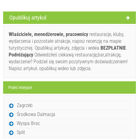
Warunki dostawcy
Opublikuj artykuł
Zarezerwuj i czekaj na potwierdzenie
Właściciele, menedżerowie, pracownicy
restauracje, kluby,
If you don"t want to book now, instead you have more
wydarzenia i pozostałe atrakcje, napisz recenzję na mapie
questions, please fill them bellow and click on "Send
turystycznej. Opublikuj artykuły, zdjęcia i widea
BEZPŁATNIE
.
Inquiry".
Podróżujący
Odwiedziłeś ciekawą restaurację,bar,atrakcję,
wydarzenie? Podziel się swoim pozytywnym doświadczeniem!
Napisz artykuł, opublikuj wideo lub zdjęcia.
Poleć miejsce
Wyślij zapytanie
Zagrzeb
Środkowa Dalmacja
Wyspa Brac
Split