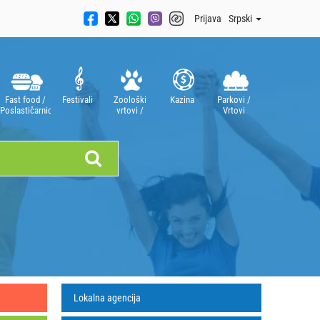
Prijava
Srpski
Fast food /
Festivali
Zoološki
Kazina
Parkovi /
Poslastičarnice
vrtovi /
Vrtovi
Akvarijumi
Lokalna agencija