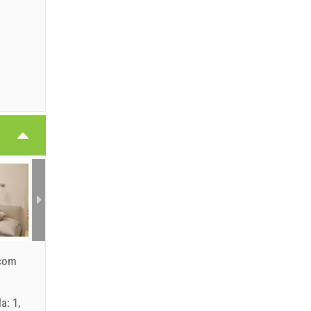
.com
a: 1,