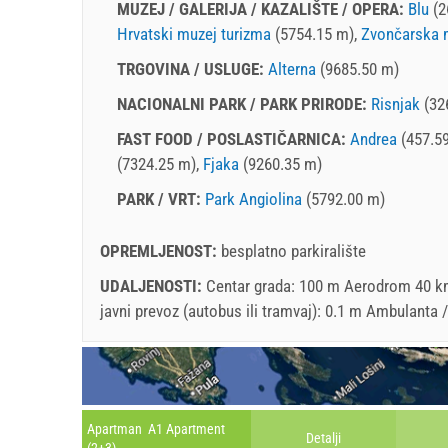
MUZEJ / GALERIJA / KAZALIŠTE / OPERA:
Blu
(2
Hrvatski muzej turizma
(5754.15 m),
Zvončarska 
TRGOVINA / USLUGE:
Alterna
(9685.50 m)
NACIONALNI PARK / PARK PRIRODE:
Risnjak
(32
FAST FOOD / POSLASTIČARNICA:
Andrea
(457.5
(7324.25 m),
Fjaka
(9260.35 m)
PARK / VRT:
Park Angiolina
(5792.00 m)
OPREMLJENOST:
besplatno parkiralište
UDALJENOSTI:
Centar grada: 100 m Aerodrom 40 km 
javni prevoz (autobus ili tramvaj): 0.1 m Ambulanta
Apartman A1 Apartment
Detalji