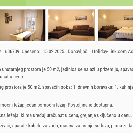
ce:
u36739
.
Uneseno:
15.02.2025.
.
Dobavljač :
Holiday-Link.com A
.
a unutarnjeg prostora je 50 m2, jedinica se nalazi u prizemlju, spava
čunat u cenu.
eg prostora je 50 m2. spavaćih soba: 1. dnevnih boravaka: 1. kuhinja
.
omoćni ležaj:
jedan pomoćni ležaj
. Posteljina je dostupna.
na ležaja
.
klima uređaj uračunat u cenu
,
grejanje uključeno u cenu
,
zivač
,
aparat - kuhalo za vodu
,
mašina za pranje sudova
,
ploča za k