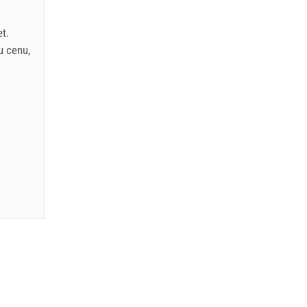
et
.
 u cenu
,
EUR