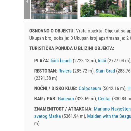
rtment (2+1):
OSNOVNO O OBJEKTU:
Vrsta objekta:
Objekat sa a
Ukupan broj soba je: 0 Ukupan broj apartmana je: 2
TURISTIČKA PONUDA U BLIZINI OBJEKTA:
PLAŽA:
Ičići beach
(2723.13 m),
Ičići
(2727.04 m)
RESTORAN:
Riviera
(285.72 m),
Stari Grad
(288.76
(2391.38 m)
NOĆNI / DISKO KLUB:
Colosseum
(5042.16 m),
H
BAR / PAB:
Ganeum
(323.69 m),
Centar
(330.84 m
ZNAMENITOST / ATRAKCIJA:
Marijino Navješten
svetog Marka
(5361.94 m),
Maiden with the Seagu
m)