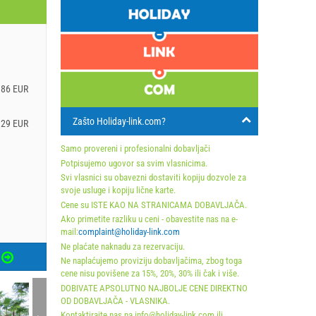
.86 EUR
Zašto Holiday-link.com?
.29 EUR
Samo provereni i profesionalni dobavljači
Potpisujemo ugovor sa svim vlasnicima.
Svi vlasnici su obavezni dostaviti kopiju dozvole za
svoje usluge i kopiju lične karte.
Cene su ISTE KAO NA STRANICAMA DOBAVLJAČA.
Ako primetite razliku u ceni - obavestite nas na e-
mail:
complaint@holiday-link.com
Ne plaćate naknadu za rezervaciju.
Ne naplaćujemo proviziju dobavljačima, zbog toga
cene nisu povišene za 15%, 20%, 30% ili čak i više.
DOBIVATE APSOLUTNO NAJBOLJE CENE DIREKTNO
OD DOBAVLJAČA - VLASNIKA.
Kontaktirajte nas na info@holiday-link.com ili