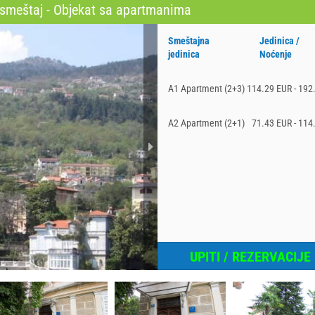
 smeštaj - Objekat sa apartmanima
Smeštajna
Jedinica /
jedinica
Noćenje
A1 Apartment (2+3)
114.29 EUR - 192
A2 Apartment (2+1)
71.43 EUR - 114
UPITI / REZERVACIJE