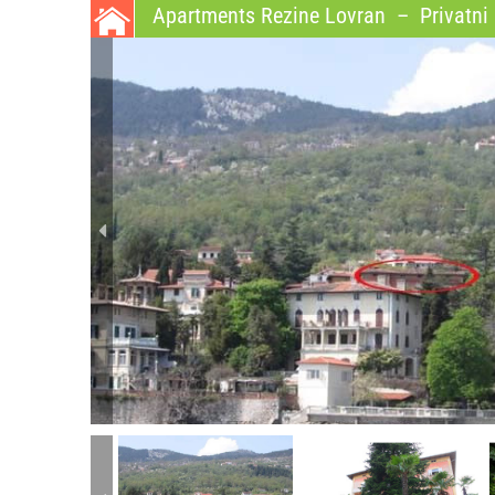
Apartments Rezine Lovran
–
Privatni