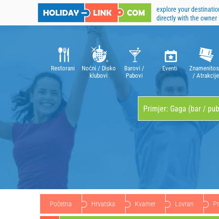
explore your destinatio
directly with the owner
Restorani
Noćni / Disko
Barovi /
Eventi
Znamenitos
klubovi
Pabovi
/ Atrakcije
Početna
Hrvatska
Kvarner
Lovran
Pr