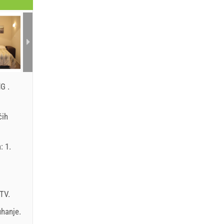
dG
.
ćih
: 1.
TV
.
uhanje
.