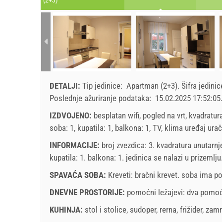
(2+3)
DETALJI:
Tip jedinice:
Apartman (2+3)
.
Šifra jedini
Poslednje ažuriranje podataka:
15.02.2025 17:52:05
IZDVOJENO:
besplatan wifi, pogled na vrt, kvadratur
soba: 1, kupatila: 1, balkona: 1, TV, klima uređaj ura
INFORMACIJE:
broj zvezdica: 3. kvadratura unutarnj
kupatila: 1. balkona: 1. jedinica se nalazi
u prizemlju
SPAVAĆA SOBA:
Kreveti:
bračni krevet
. soba ima p
DNEVNE PROSTORIJE:
pomoćni ležajevi:
dva pomoć
KUHINJA:
stol i stolice
,
sudoper
,
rerna
,
frižider
,
zamr