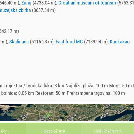
646.40 m),
Zaraj
(4738.04 m),
Croatian museum of tourism
(5753.31
muzejska zbirka
(8637.34 m)
642.17 m)
9 m),
Skalinada
(5116.23 m),
Fast food MC
(7139.94 m),
Kaokakao
Trajektna / brodska luka: 8 km Najbliža plaža: 100 m More: 50 m N
 / bolnica: 0.05 km Restoran: 50 m Prehrambena trgovina: 100 m
Cene
Raspoloživost
Upiti i
Rezervacije