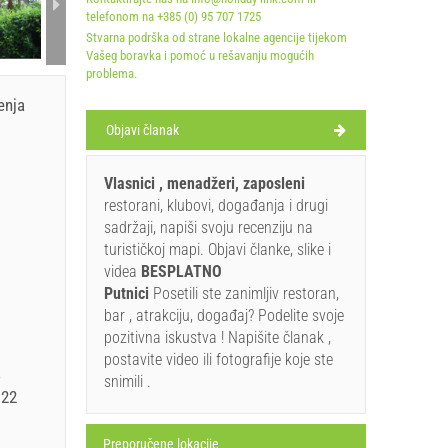
A1 Apa
telefonom na +385 (0) 95 707 1725
Stvarna podrška od strane lokalne agencije tijekom
Vašeg boravka i pomoć u rešavanju mogućih
problema.
enja
Objavi članak
Vlasnici , menadžeri, zaposleni
restorani, klubovi, događanja i drugi
sadržaji, napiši svoju recenziju na
turističkoj mapi. Objavi članke, slike i
videa
BESPLATNO
Putnici
Posetili ste zanimljiv restoran,
bar , atrakciju, događaj? Podelite svoje
pozitivna iskustva ! Napišite članak ,
postavite video ili fotografije koje ste
a
snimili .
.22
Preporučene lokacije