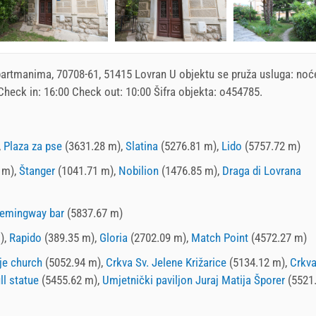
partmanima
, 70708-61, 51415 Lovran U objektu se pruža usluga:
noć
 Check in:
16:00
Check out:
10:00
Šifra objekta: o454785.
,
Plaza za pse
(3631.28 m),
Slatina
(5276.81 m),
Lido
(5757.72 m)
 m),
Štanger
(1041.71 m),
Nobilion
(1476.85 m),
Draga di Lovrana
emingway bar
(5837.67 m)
),
Rapido
(389.35 m),
Gloria
(2702.09 m),
Match Point
(4572.27 m)
je church
(5052.94 m),
Crkva Sv. Jelene Križarice
(5134.12 m),
Crkv
ll statue
(5455.62 m),
Umjetnički paviljon Juraj Matija Šporer
(5521