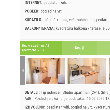
INTERNET:
besplatan wifi
.
POGLED:
pogled na vrt
.
KUPATILO:
tuš
,
tuš kabina
,
veš mašina
,
fen
,
peškiri
.
BALKON/TERASA:
kvadratura balkona / terase je 3
Legenda: termini s red pozadinom su rezervirani
A1 Apartment (2+3) : Prices 2026 EUR
Studio apartman A2
Detalji
Polja označena s zvedicom (*) su obavezna!
Apartment (2+1)
11.07.2
Br. osoba
august
2026
18.08.2
SU
MO
TU
WE
TH
FR
SA
SU
1 - 2
1
3
192.86 
2
3
4
5
6
7
8
6
4
DETALJI:
Tip jedinice:
Studio apartman (2+1)
.
Šifra
9
10
11
12
13
14
15
13
5
AdG
.
Poslednje ažuriranje podataka:
15.02.2025 17
16
17
18
19
20
21
22
20
min. Noćenja
7
IZDVOJENO:
besplatan wifi, pogled na vrt, kvadratur
23
24
25
26
27
28
29
27