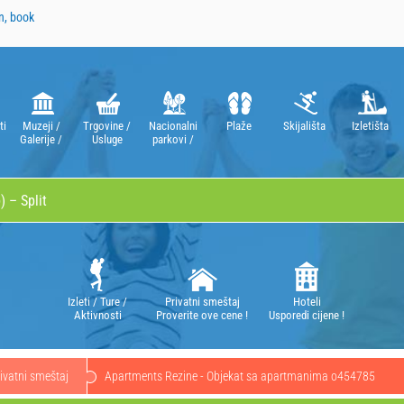
n, book
ti
Muzeji /
Trgovine /
Nacionalni
Plaže
Skijališta
Izletišta
Galerije /
Usluge
parkovi /
Kazališta /
Parkovi
Opere
prirode
Izleti / Ture /
Privatni smeštaj
Hoteli
Aktivnosti
Proverite ove cene !
Usporedi cijene !
ivatni smeštaj
Apartments Rezine - Objekat sa apartmanima o454785