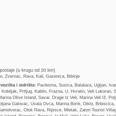
postaje (u krugu od 20 km)
o, Zvernac, Rava, Kali, Gazenica, Bibinje
vezišta i sidrišta:
Pavlesina, Susica, Batalaza, Ugljan, Iva
 Kobiljak, Prtljug, Kablin, Frazna, U. Hvratin, Veli Lukoran, S
arina Olive Island, Savar, Drage Iz Veli, Marina Veli Iž, Pol
oljana Galovac, Uvala Ovca, Marina Borik, Diklo, Brbiscica,
Samolvorac, Otok Rava, Ripisce, Mletak, Zaton Tourist Villa