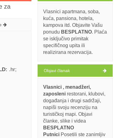
e za
Vlasnici apartmana, soba,
kuća, pansiona, hotela,
e
kampova itd. Objavite Vašu
ponudu
BESPLATNO
. Plaća
se isključivo primitak
specifičnog upita ili
realizirana rezervacija.
TLD:
.hr
Objavi članak
Vlasnici , menadžeri,
zaposleni
restorani, klubovi,
događanja i drugi sadržaji,
napiši svoju recenziju na
turističkoj mapi. Objavi
članke, slike i videa
BESPLATNO
Putnici
Posetili ste zanimljiv