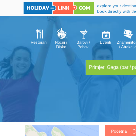
explore your destina
book directly with t
Restorani
Noćni /
Barovi /
Eventi
Znamenitos
Disko
Pabovi
/ Atrakcij
klubovi
Početna