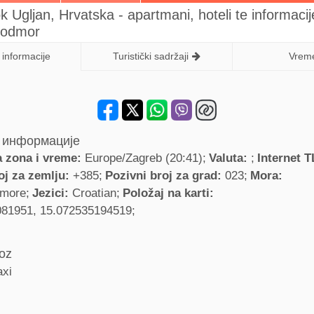
k Ugljan, Hrvatska - apartmani, hoteli te informacij
i odmor
informacije
Turistički sadržaji
Vrem
 информације
 zona i vreme:
Europe/Zagreb (20:41)
Valuta:
Internet 
oj za zemlju:
+385
Pozivni broj za grad:
023
Mora:
 more
Jezici:
Croatian
Položaj na karti:
081951, 15.072535194519
voz
axi