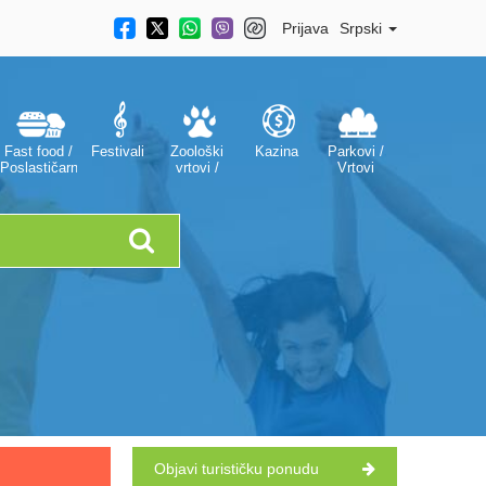
Prijava
Srpski
Fast food /
Festivali
Zoološki
Kazina
Parkovi /
Poslastičarnice
vrtovi /
Vrtovi
Akvarijumi
Objavi turističku ponudu