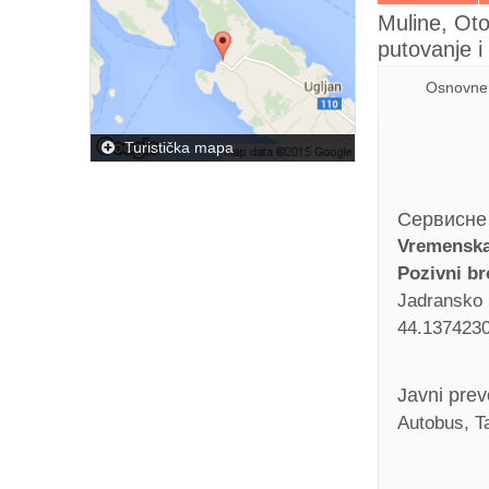
Muline, Oto
putovanje 
Osnovne 
Turistička mapa
Сервисне
Vremenska
Pozivni br
Jadransko
44.137423
Javni pre
Autobus, T