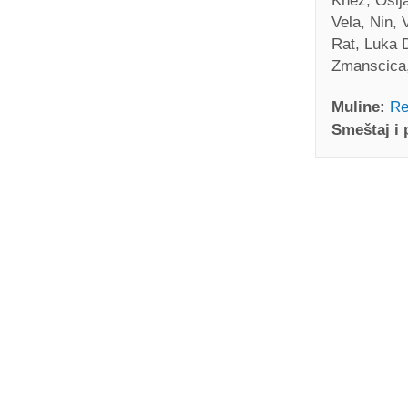
Knez, Oslja
Vela, Nin,
Rat, Luka D
Zmanscica,
Muline:
Re
Smeštaj i
Stivon 
Muline
Ivan Nane 
Address:
Ribar
PRIKAŽI NA