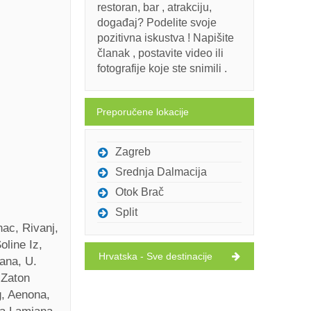
restoran, bar , atrakciju,
događaj? Podelite svoje
pozitivna iskustva ! Napišite
članak , postavite video ili
fotografije koje ste snimili .
Preporučene lokacije
Zagreb
Srednja Dalmacija
Otok Brač
Split
nac, Rivanj,
oline Iz,
Hrvatska - Sve destinacije
jana, U.
 Zaton
g, Aenona,