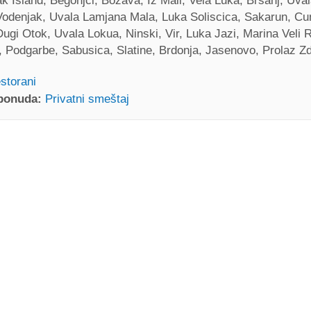
k Island, Begonjci, Bozava, Iz Mali, Vela Luka, Brsanj, Uva
 Vodenjak, Uvala Lamjana Mala, Luka Soliscica, Sakarun, Cun
ugi Otok, Uvala Lokua, Ninski, Vir, Luka Jazi, Marina Veli R
 Podgarbe, Sabusica, Slatine, Brdonja, Jasenovo, Prolaz Zd
storani
 ponuda:
Privatni smeštaj
(Restoran) Muline
 Vreme
(Facebook page)
ska obala 11 Muline
Tel:
+38523288388
E-mail:
stivonmuline@gmail.
Obavezno posetiti(/)
Posjetiti(/)
 MAPI
PROČITAJ VIŠE / K