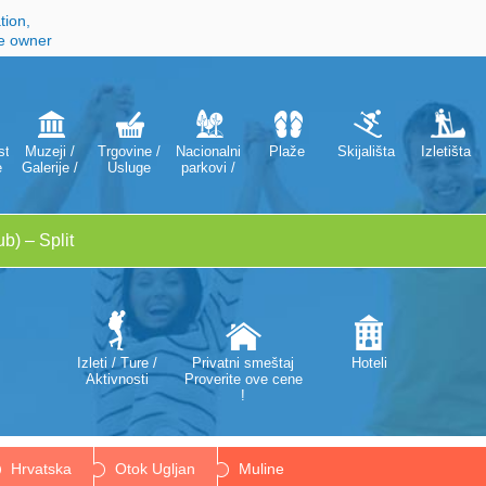
tion,
he owner
ti
Muzeji /
Trgovine /
Nacionalni
Plaže
Skijališta
Izletišta
e
Galerije /
Usluge
parkovi /
Kazališta /
Parkovi
Opere
prirode
Izleti / Ture /
Privatni smeštaj
Hoteli
Aktivnosti
Proverite ove cene
!
Hrvatska
Otok Ugljan
Muline