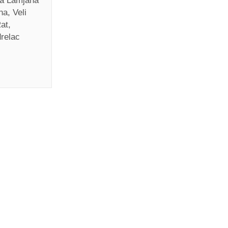
la Lamjana
a, Veli
at,
relac
com
Zaobići(/)
OMENTIRAJ