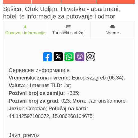
Sušica, Otok Ugljan, Hrvatska - apartmani,
hoteli te informacije za putovanje i odmor
Osnovne informacije
Turistički sadržaji
Vreme
Сервисне информације
Vremenska zona i vreme:
Europe/Zagreb (06:34)
Valuta:
Internet TLD:
.hr
Pozivni broj za zemlju:
+385
Pozivni broj za grad:
023
Mora:
Jadransko more
Jezici:
Croatian
Položaj na karti:
44.142597108072, 15.086268104675
Javni prevoz