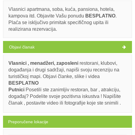
PONEDELJAK
Vlasnici apartmana, soba, kuća, pansiona, hotela,
kampova itd. Objavite Vašu ponudu
BESPLATNO
.
Hrvatska
,
Otok Ugljan
,
Turistička mapa
Plaća se isključivo primitak specifičnog upita ili
SUŠICA
realizirana rezervacija.
Objavi članak
Muline (Plaža) Sušica
Vlasnici , menadžeri, zaposleni
restorani, klubovi,
31°C
događanja i drugi sadržaji, napiši svoju recenziju na
Ivan Nane (Google places)
turističkoj mapi. Objavi članke, slike i videa
Address:
Jadranska magistrala, Biograd na Moru
BESPLATNO
vedro
Putnici
Posetili ste zanimljiv restoran, bar , atrakciju,
Brzina vetra: 5.18 km/h
Obavezno posetiti(/)
Posjetiti(/)
Zaobići(/)
događaj? Podelite svoje pozitivna iskustva ! Napišite
članak , postavite video ili fotografije koje ste snimili .
utorak,
27°C
vedro
11.8.26.
PRIKAŽI NA MAPI
Preporučene lokacije
sreda,
PROČITAJ VIŠE / KOMENTIRAJ
28°C
blaga naoblaka
12.8.26.