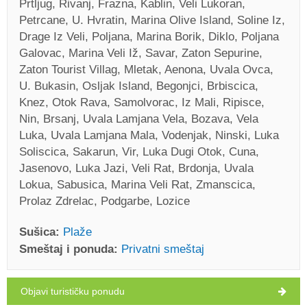
Prtljug, Rivanj, Frazna, Kablin, Veli Lukoran,
Petrcane, U. Hvratin, Marina Olive Island, Soline Iz,
Drage Iz Veli, Poljana, Marina Borik, Diklo, Poljana
Galovac, Marina Veli Iž, Savar, Zaton Sepurine,
Zaton Tourist Villag, Mletak, Aenona, Uvala Ovca,
U. Bukasin, Osljak Island, Begonjci, Brbiscica,
Knez, Otok Rava, Samolvorac, Iz Mali, Ripisce,
Nin, Brsanj, Uvala Lamjana Vela, Bozava, Vela
Luka, Uvala Lamjana Mala, Vodenjak, Ninski, Luka
Soliscica, Sakarun, Vir, Luka Dugi Otok, Cuna,
Jasenovo, Luka Jazi, Veli Rat, Brdonja, Uvala
Lokua, Sabusica, Marina Veli Rat, Zmanscica,
Prolaz Zdrelac, Podgarbe, Lozice
Sušica:
Plaže
Smeštaj i ponuda:
Privatni smeštaj
Objavi turističku ponudu
Sušica Vreme