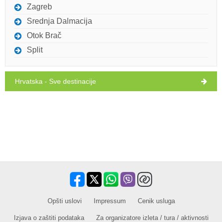
Zagreb
četvrtak,
28°C
vedro
Srednja Dalmacija
13.8.26.
Otok Brač
petak,
28°C
Split
vedro
14.8.26.
subota,
28°C
vedro
Hrvatska - Sve destinacije
15.8.26.
Opšti uslovi
Impressum
Cenik usluga
​​Izjava o zaštiti podataka
Za organizatore izleta / tura / aktivnosti