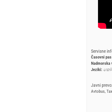
Servisne in
Časovni pas
Nadmorska 
Jeziki:
කෝඒ
Javni prevo
Avtobus, Tax