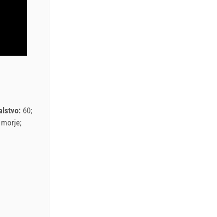
alstvo:
60
 morje