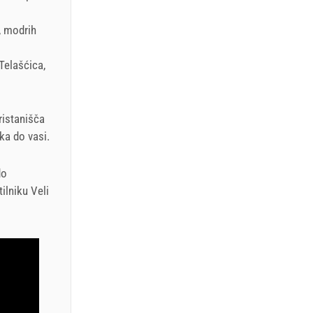
, modrih
 Telašćica,
ristanišča
ka do vasi.
do
ilniku Veli