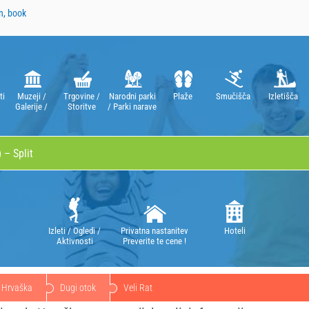
n, book
ti
Muzeji /
Trgovine /
Narodni parki
Plaže
Smučišča
Izletišča
Galerije /
Storitve
/ Parki narave
Gledališča /
Opere
Izleti / Ogledi /
Privatna nastanitev
Hoteli
Aktivnosti
Preverite te cene !
Hrvaška
Dugi otok
Veli Rat