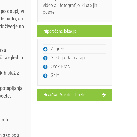
video ali fotografije, ki ste jih
 po osupljivi
posneli.
e na to, ali
doživetje na
Priporočene lokacije
Zagreb
iva
 razgled in
Srednja Dalmacija
Otok Brač
kih plaž z
Split
 potapljanja
Hrvaška - Vse destinacije
ščete.
emite
niške poti