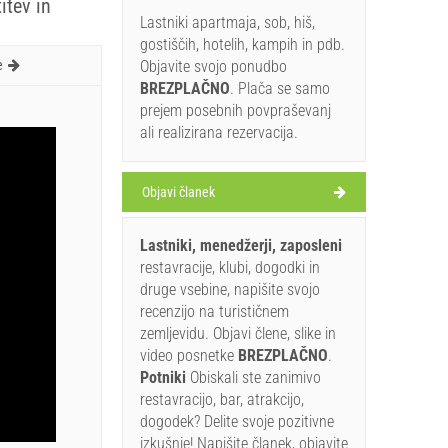
itev in
Lastniki apartmaja, sob, hiš,
gostiščih, hotelih, kampih in pdb.
e
Objavite svojo ponudbo
BREZPLAČNO
. Plača se samo
prejem posebnih povpraševanj
ali realizirana rezervacija.
Objavi članek
Lastniki, menedžerji, zaposleni
restavracije, klubi, dogodki in
druge vsebine, napišite svojo
recenzijo na turističnem
zemljevidu. Objavi člene, slike in
video posnetke
BREZPLAČNO
.
Potniki
Obiskali ste zanimivo
restavracijo, bar, atrakcijo,
dogodek? Delite svoje pozitivne
izkušnje! Napišite članek, objavite