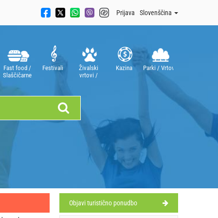
Prijava
Slovenščina
Fast food /
Festivali
Živalski
Kazina
Parki / Vrtovi
Slaščičarne
vrtovi /
Akvariji
Objavi turistično ponudbo