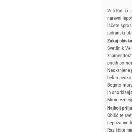
Veli Rat, ki
naravni lepot
iščete spros
jadranski oba
Zakaj obiska
Svetilnik Vel
znamenitost.
pridih pomo
Neokrnjene p
belim peskom
Bogato morsk
in snorklanja
Mirno vzdušj
Najbolj prilj
Obiščite sve
nepozabne fo
Raziščite na