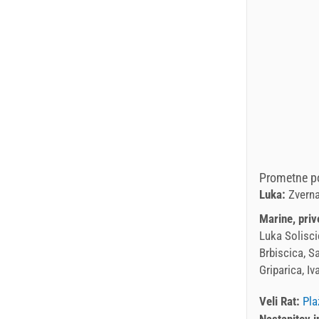
Prometne po
Luka:
Zvern
Marine, priv
Luka Soliscic
Brbiscica, S
Griparica, I
Veli Rat:
Pla