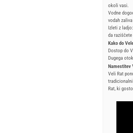
okoli vasi.
Vodne dogodi
vodah zaliva 
Izleti z ladj
da raziščet
Kako do Vel
Dostop do Ve
Dugega otoka
Namestitev V
Veli Rat pon
tradicionaln
Rat, ki gost