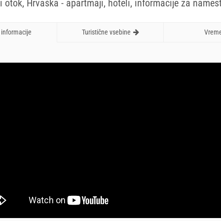
i otok, Hrvaška - apartmaji, hoteli, informacije za namest
informacije
Turistične vsebine
Vrem