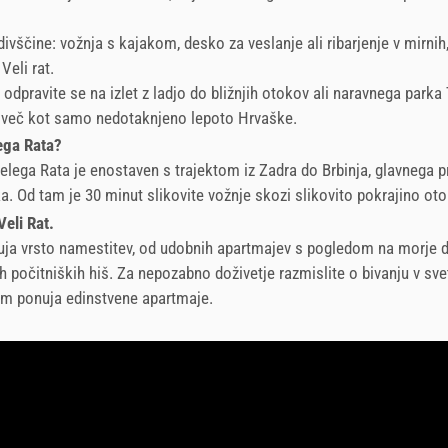
vščine: vožnja s kajakom, desko za veslanje ali ribarjenje v mirnih
Veli rat.
o: odpravite se na izlet z ladjo do bližnjih otokov ali naravnega parka
e več kot samo nedotaknjeno lepoto Hrvaške.
ega Rata?
lega Rata je enostaven s trajektom iz Zadra do Brbinja, glavnega p
. Od tam je 30 minut slikovite vožnje skozi slikovito pokrajino oto
eli Rat.
uja vrsto namestitev, od udobnih apartmajev s pogledom na morje 
ih počitniških hiš. Za nepozabno doživetje razmislite o bivanju v svet
om ponuja edinstvene apartmaje.