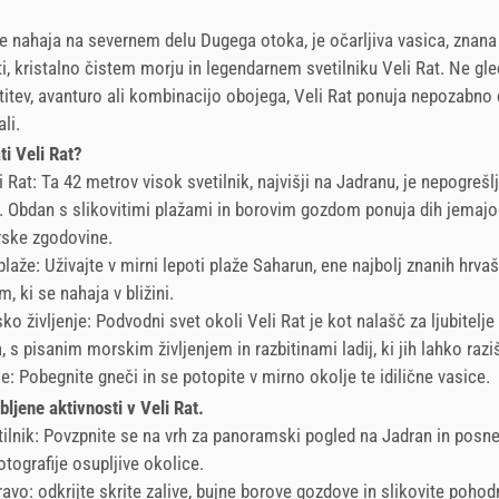
 se nahaja na severnem delu Dugega otoka, je očarljiva vasica, znana
i, kristalno čistem morju in legendarnem svetilniku Veli Rat. Ne gled
titev, avanturo ali kombinacijo obojega, Veli Rat ponuja nepozabno 
li.
ti Veli Rat?
i Rat: Ta 42 metrov visok svetilnik, najvišji na Jadranu, je nepogrešlj
 Obdan s slikovitimi plažami in borovim gozdom ponuja dih jemajoč
rske zgodovine.
laže: Uživajte v mirni lepoti plaže Saharun, ene najbolj znanih hrvaš
, ki se nahaja v bližini.
o življenje: Podvodni svet okoli Veli Rat je kot nalašč za ljubitelje
, s pisanim morskim življenjem in razbitinami ladij, ki jih lahko razi
e: Pobegnite gneči in se potopite v mirno okolje te idilične vasice.
ubljene aktivnosti v Veli Rat.
tilnik: Povzpnite se na vrh za panoramski pogled na Jadran in posn
tografije osupljive okolice.
ravo: odkrijte skrite zalive, bujne borove gozdove in slikovite pohod