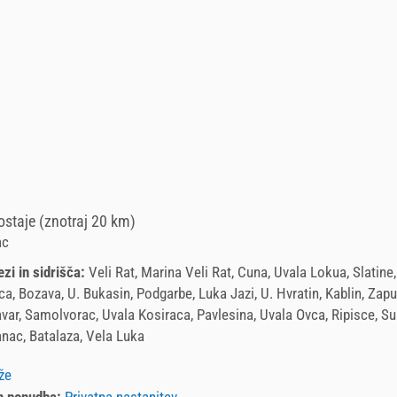
staje (znotraj 20 km)
ac
ezi in sidrišča:
Veli Rat, Marina Veli Rat, Cuna, Uvala Lokua, Slatine
a, Bozava, U. Bukasin, Podgarbe, Luka Jazi, U. Hvratin, Kablin, Zapun
avar, Samolvorac, Uvala Kosiraca, Pavlesina, Uvala Ovca, Ripisce, Su
vanac, Batalaza, Vela Luka
že