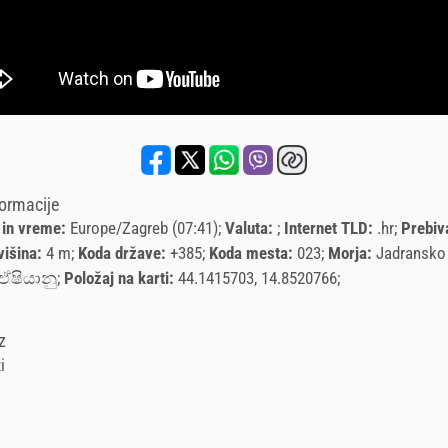
formacije
 in vreme:
Europe/Zagreb (07:41)
Valuta:
Internet TLD:
.hr
Prebiv
višina:
4 m
Koda države:
+385
Koda mesta:
023
Morja:
Jadransko
ෂියානු
Položaj na karti:
44.1415703, 14.8520766
z
i