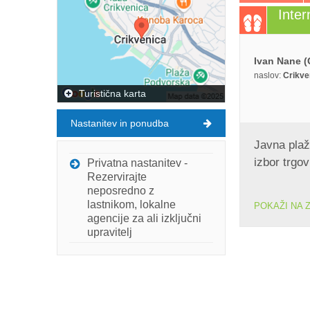
Inter
Ivan Nane (
naslov:
Crikve
Turistična karta
Nastanitev in ponudba
Javna plaža
izbor trgov
Privatna nastanitev -
Rezervirajte
neposredno z
lastnikom, lokalne
POKAŽI NA 
agencije za ali izključni
upravitelj