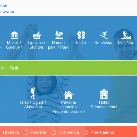
tion,
he owner
ti
Muzeji /
Trgovine /
Narodni
Plaže
Smučišča
Izletišča
e
Galerije /
Storitve
parki / Parki
Gledališča /
narave
Opere
Izleti / Ogledi /
Privatna
Hoteli
Aktivnosti
nastanitev
Primerjaj cene!
Preverite te cene !
Hrvaška
Kvarner
Crikvenica
International