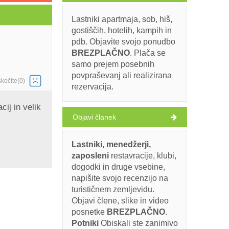
Lastniki apartmaja, sob, hiš,
gostiščih, hotelih, kampih in
pdb. Objavite svojo ponudbo
BREZPLAČNO
. Plača se
samo prejem posebnih
povpraševanj ali realizirana
skočite(0)
rezervacija.
cij in velik
Objavi članek
Lastniki, menedžerji,
zaposleni
restavracije, klubi,
dogodki in druge vsebine,
napišite svojo recenzijo na
turističnem zemljevidu.
Objavi člene, slike in video
posnetke
BREZPLAČNO
.
Potniki
Obiskali ste zanimivo