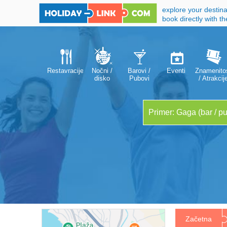
explore your destina
book directly with t
Restavracije
Nočni /
Barovi /
Eventi
Znamenitos
disko
Pubovi
/ Atrakcij
klubovi
Začetna