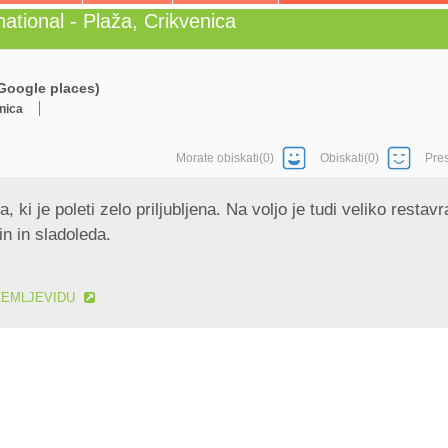
national - Plaža, Crikvenica
Google places)
nica
Morate obiskati(0)
Obiskati(0)
Pre
, ki je poleti zelo priljubljena. Na voljo je tudi veliko restavra
in in sladoleda.
ZEMLJEVIDU