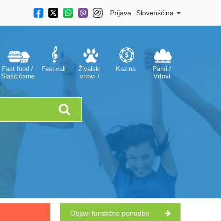
Prijava
Slovenščina
Fast food /
Festivali
Živalski
Kazina
Parki /
Slaščičarne
vrtovi /
Vrtovi
Akvariji
Objavi turistično ponudbo