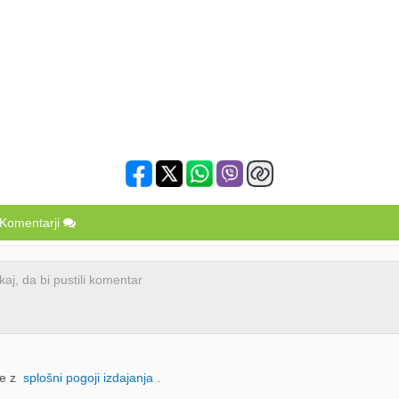
/ Komentarji
se z
splošni pogoji izdajanja
.