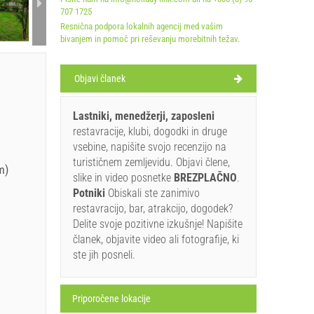
707 1725
Resnična podpora lokalnih agencij med vašim
bivanjem in pomoč pri reševanju morebitnih težav.
Objavi članek
Lastniki, menedžerji, zaposleni
restavracije, klubi, dogodki in druge
vsebine, napišite svojo recenzijo na
turističnem zemljevidu. Objavi člene,
m)
slike in video posnetke
BREZPLAČNO
.
Potniki
Obiskali ste zanimivo
restavracijo, bar, atrakcijo, dogodek?
Delite svoje pozitivne izkušnje! Napišite
članek, objavite video ali fotografije, ki
ste jih posneli.
Priporočene lokacije