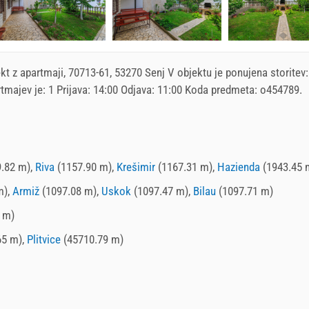
kt z apartmaji
, 70713-61, 53270 Senj V objektu je ponujena storitev:
tmajev je: 1 Prijava:
14:00
Odjava:
11:00
Koda predmeta: o454789.
.82 m),
Riva
(1157.90 m),
Krešimir
(1167.31 m),
Hazienda
(1943.45 
m),
Armiž
(1097.08 m),
Uskok
(1097.47 m),
Bilau
(1097.71 m)
 m)
65 m),
Plitvice
(45710.79 m)