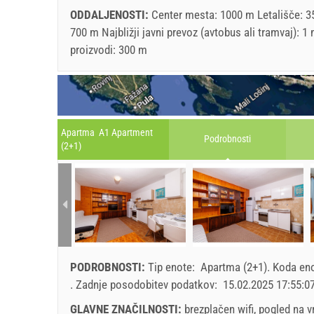
ODDALJENOSTI:
Center mesta: 1000 m Letališče: 35
700 m Najbližji javni prevoz (avtobus ali tramvaj): 
proizvodi: 300 m
Apartma A1 Apartment
Podrobnosti
(2+1)
PODROBNOSTI:
Tip enote:
Apartma (2+1)
.
Koda en
.
Zadnje posodobitev podatkov:
15.02.2025 17:55:0
GLAVNE ZNAČILNOSTI:
brezplačen wifi, pogled na v