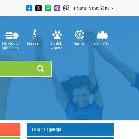
Prijava
Slovenščina
Fast food /
Festivali
Živalski
Kazina
Parki / Vrtovi
Slaščičarne
vrtovi /
Akvariji
Lokalna agencija