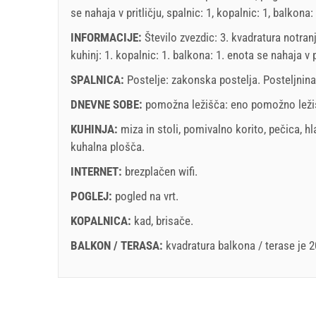
se nahaja v pritličju, spalnic: 1, kopalnic: 1, balkona:
INFORMACIJE:
Število zvezdic: 3. kvadratura notran
kuhinj: 1. kopalnic: 1. balkona: 1. enota se nahaja
v 
SPALNICA:
Postelje:
zakonska postelja
. Posteljnina
DNEVNE SOBE:
pomožna ležišča:
eno pomožno leži
KUHINJA:
miza in stoli
,
pomivalno korito
,
pečica
,
hl
kuhalna plošča
.
INTERNET:
brezplačen wifi
.
POGLEJ:
pogled na vrt
.
KOPALNICA:
kad
,
brisače
.
BALKON / TERASA:
kvadratura balkona / terase je 
Legenda: termini z red ozadjem so rezervirani
A1 Apartment (2+1) : Prices 2026 EUR
Polja označena z zvezdico (*) so obvezna!