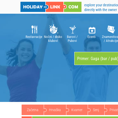
explore your destinatio
directly with the owner
Restavracije
Nočni / disko
Barovi /
Eventi
Znamenitos
klubovi
Pubovi
/ Atrakcije
Začetna
Hrvaška
Kvarner
Senj
Priva