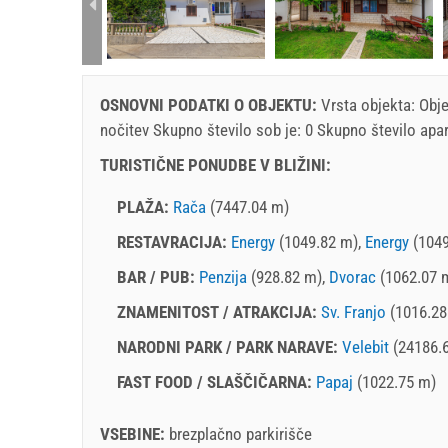
rtment (2+1):
OSNOVNI PODATKI O OBJEKTU:
Vrsta objekta:
Obje
nočitev
Skupno število sob je: 0 Skupno število apar
TURISTIČNE PONUDBE V BLIŽINI:
PLAŽA:
Rača
(7447.04 m)
RESTAVRACIJA:
Energy
(1049.82 m),
Energy
(1049
BAR / PUB:
Penzija
(928.82 m),
Dvorac
(1062.07 
ZNAMENITOST / ATRAKCIJA:
Sv. Franjo
(1016.28
NARODNI PARK / PARK NARAVE:
Velebit
(24186.
FAST FOOD / SLAŠČIČARNA:
Papaj
(1022.75 m)
VSEBINE:
brezplačno parkirišče