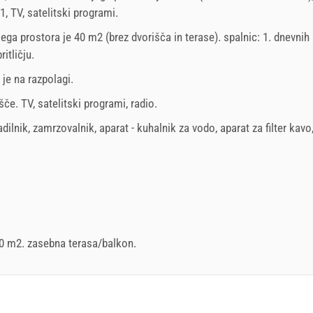
 1, TV, satelitski programi.
jega prostora je 40 m2 (brez dvorišča in terase). spalnic: 1. dnevnih 
pritličju
.
 je na razpolagi.
šče
.
TV
,
satelitski programi
,
radio
.
adilnik
,
zamrzovalnik
,
aparat - kuhalnik za vodo
,
aparat za filter kavo
20 m2.
zasebna terasa/balkon
.