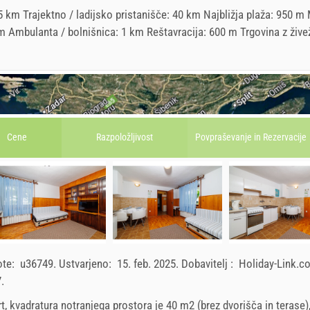
 km Trajektno / ladijsko pristanišče: 40 km Najbližja plaža: 950 m 
1 m Ambulanta / bolnišnica: 1 km Reštavracija: 600 m Trgovina z žive
Cene
Razpoložljivost
Povpraševanje in
Rezervacije
ote:
u36749
.
Ustvarjeno:
15. feb. 2025
.
Dobavitelj :
Holiday-Link.
7
.
rt, kvadratura notranjega prostora je 40 m2 (brez dvorišča in terase)