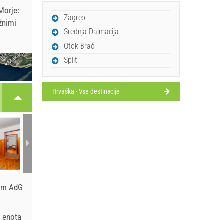
Morje:
Zagreb
žnimi
Srednja Dalmacija
Otok Brač
Split
Hrvaška - Vse destinacije
com AdG
, enota