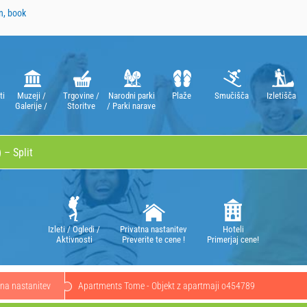
n, book
ti
Muzeji /
Trgovine /
Narodni parki
Plaže
Smučišča
Izletišča
Galerije /
Storitve
/ Parki narave
Gledališča /
Opere
Izleti / Ogledi /
Privatna nastanitev
Hoteli
Aktivnosti
Preverite te cene !
Primerjaj cene!
tna nastanitev
Apartments Tome - Objekt z apartmaji o454789