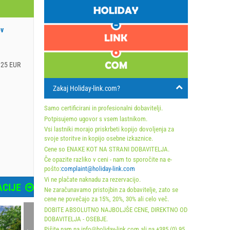
ev
125 EUR
Zakaj Holiday-link.com?
Samo certificirani in profesionalni dobavitelji.
Potpisujemo ugovor s vsem lastnikom.
Vsi lastniki morajo priskrbeti kopijo dovoljenja za
svoje storitve in kopijo osebne izkaznice.
Cene so ENAKE KOT NA STRANI DOBAVITELJA.
Če opazite razliko v ceni - nam to sporočite na e-
pošto:
complaint@holiday-link.com
Vi ne plačate naknadu za rezervacijo.
CIJE
Ne zaračunavamo pristojbin za dobavitelje, zato se
cene ne povečajo za 15%, 20%, 30% ali celo več.
DOBITE ABSOLUTNO NAJBOLJŠE CENE, DIREKTNO OD
DOBAVITELJA - OSEBJE.
Pišite nam na info@holiday-link.com ali na +385 (0) 95