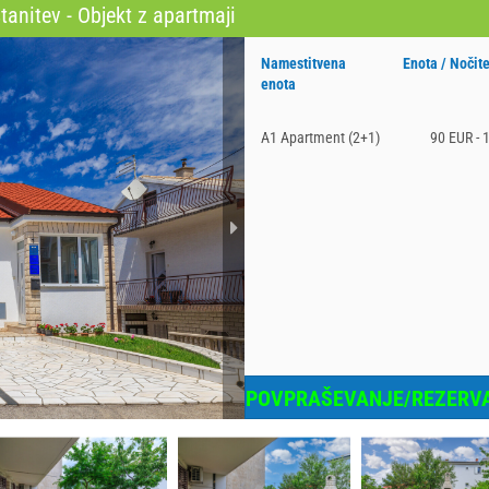
anitev - Objekt z apartmaji
Namestitvena
Enota / Nočit
enota
A1 Apartment (2+1)
90 EUR - 
POVPRAŠEVANJE/REZERVA