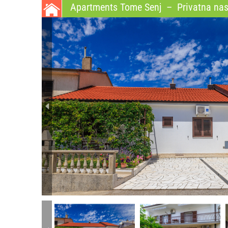
Apartments Tome Senj
–
Privatna nast