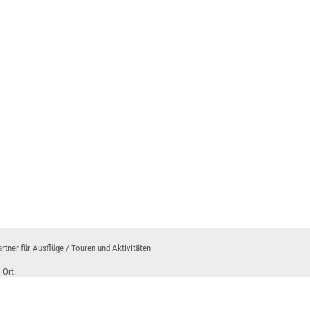
MMENTIEREN
klarer Himmel
klarer Himmel
klarer Himmel
artner für Ausflüge / Touren und Aktivitäten
 Ort.