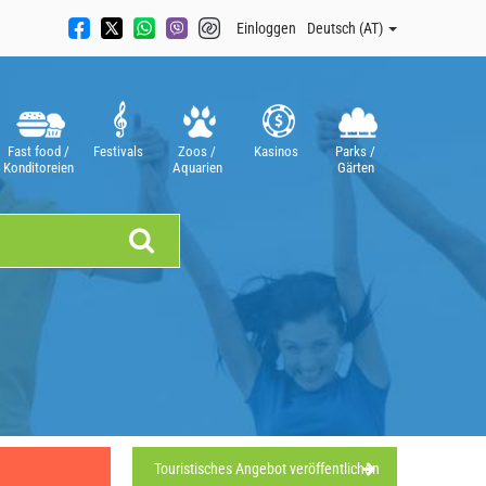
Einloggen
Deutsch (AT)
Fast food /
Festivals
Zoos /
Kasinos
Parks /
Konditoreien
Aquarien
Gärten
Touristisches Angebot veröffentlichen