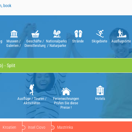
n, book
gkeiten
Museen /
Geschäfte /
Nationalparks
Strände
Skigebiete
Ausflugsörte
Galerien /
Dienstleistungen
/ Naturparke
n
Theater /
Opern
Ausflüge / Touren /
Ferienwohnungen
Hotels
Aktivitäten
Prüfen Sie diese
Preise !
Kroatien
Insel Ciovo
Mastrinka