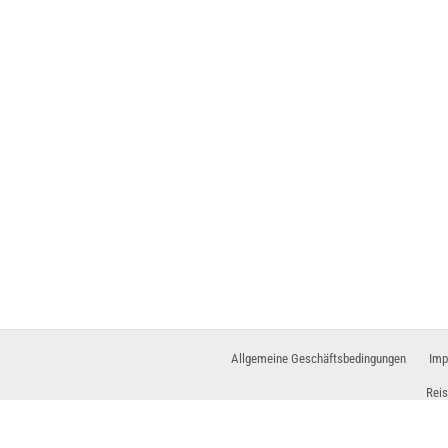
AUF DER KART
2
klar
Windgeschw
Allgemeine Geschäftsbedingungen
Imp
Vilo Moj
Reis