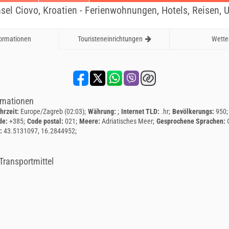
nsel Ciovo, Kroatien - Ferienwohnungen, Hotels, Reisen, U
formationen
Touristeneinrichtungen
Wette
rmationen
hrzeit:
Europe/Zagreb (02:03)
Währung:
Internet TLD:
.hr
Bevölkerungs:
950
de:
+385
Code postal:
021
Meere:
Adriatisches Meer
Gesprochene Sprachen:
n:
43.5131097, 16.2844952
Transportmittel