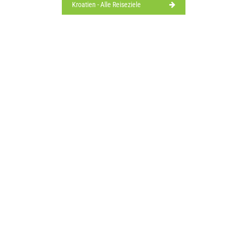
Kroatien - Alle Reiseziele
10.0
/10
slassen(/)
MMENTIEREN
klarer Himmel
slassen(/)
klarer Himmel