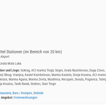
ttel Stationen (im Bereich von 20 km)
 Airport
Uvala Mala Luka
nker und Liege:
Gokrug, ACI marina Trogir, Seget, Uvala Razetinovac, Duga Ciovo, 
nji Okrug, Vranjica, Kastel Kambelovac, Marina Kastela, Donja Krusica, ACI marina 
inisce, Marina Agana, Marina Zenta, Maslinica, Necujam, Sesula, Poganica, Tatinja
a Krusica, Tanki Ratak, Stobrec, Stari Trogir
taurants
,
Bars / Kneipen
,
Strände
d Angebot:
Ferienwohnungen