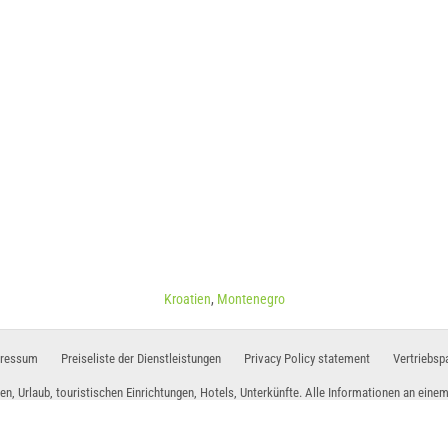
E ANZEIGEN
MEHR LESEN / KO
30°C
Sonntag,
09.08.26
8°C
30°C
Montag,
10.08.26
er Himmel
30°C
Dienstag,
11.08.26
indigkeit: 3.04
km/h
Kroatien
,
Montenegro
ressum
Preiseliste der Dienstleistungen
Privacy Policy statement
Vertriebsp
a (Restaurant) Mastrinka
en, Urlaub, touristischen Einrichtungen, Hotels, Unterkünfte. Alle Informationen an einem
www.holiday-link.com
- Alle Rechte vorbehalten