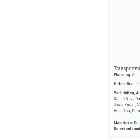
Transportmi
Flugzeug:
Split
Hafen:
Rogac, 
Yachthäfen, A
Kastel Novi, Do
Uvala Krnjas, V
Vela Rina, Gornj
Mastrinka:
Res
Unterkunft un