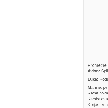
Prometne 
Avion:
Spli
Luka:
Roga
Marine, pri
Razetinovac
Kambelovac
Krnjas, Vi