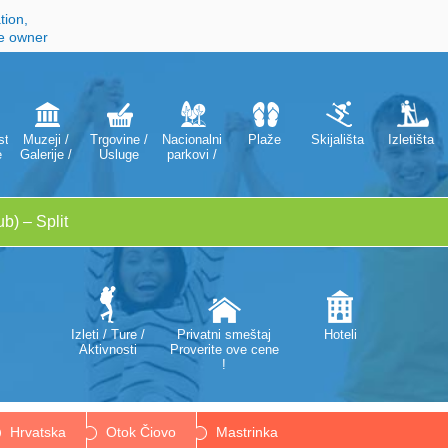
tion,
he owner
ti
Muzeji /
Trgovine /
Nacionalni
Plaže
Skijališta
Izletišta
e
Galerije /
Usluge
parkovi /
Kazališta /
Parkovi
Opere
prirode
Izleti / Ture /
Privatni smeštaj
Hoteli
Aktivnosti
Proverite ove cene
!
Hrvatska
Otok Čiovo
Mastrinka