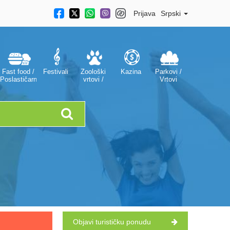
Prijava
Srpski
Fast food /
Festivali
Zoološki
Kazina
Parkovi /
Poslastičarnice
vrtovi /
Vrtovi
Akvarijumi
Objavi turističku ponudu