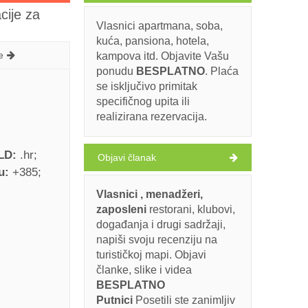
cije za
Vlasnici apartmana, soba,
kuća, pansiona, hotela,
e
kampova itd. Objavite Vašu
ponudu
BESPLATNO
. Plaća
se isključivo primitak
specifičnog upita ili
realizirana rezervacija.
TLD:
.hr
Objavi članak
ju:
+385
Vlasnici , menadžeri,
zaposleni
restorani, klubovi,
događanja i drugi sadržaji,
napiši svoju recenziju na
turističkoj mapi. Objavi
članke, slike i videa
BESPLATNO
Putnici
Posetili ste zanimljiv