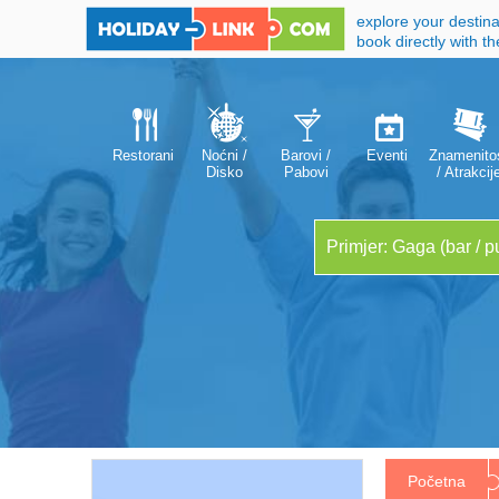
explore your destina
book directly with t
Restorani
Noćni /
Barovi /
Eventi
Znamenitos
Disko
Pabovi
/ Atrakcij
klubovi
Početna