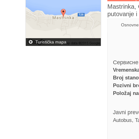
Mastrinka, 
putovanje 
Osnovne 
Turistička mapa
Сервисне
Vremenska
Broj stan
Pozivni br
Položaj na
Javni pre
Autobus, T