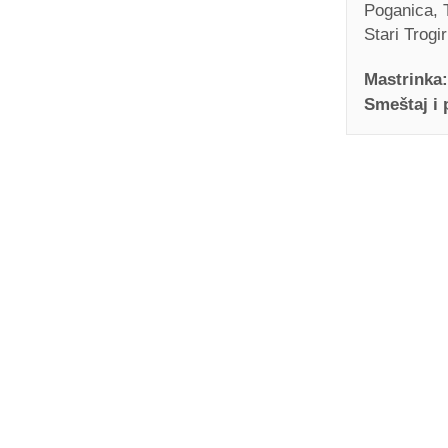
Poganica, T
Stari Trogir
Mastrinka:
Smeštaj i
Bistro 
Mastrin
Ivan Nane (
Address:
Put S
PRIKAŽI NA
As (Bar