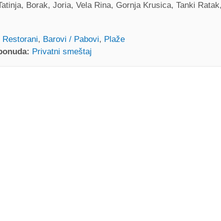
atinja, Borak, Joria, Vela Rina, Gornja Krusica, Tanki Ratak
Restorani
,
Barovi / Pabovi
,
Plaže
 ponuda:
Privatni smeštaj
Arka (Restoran) Mastrinka
ka Vreme
Google places)
v. Križa 8, Mastrinka
WORKING HOURS
Obavezno posetiti(1)
Posjetiti(/)
 MAPI
PROČITAJ VIŠE / K
 / Pab) Mastrinka