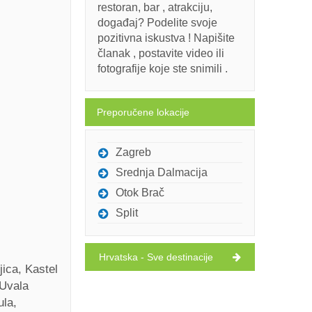
restoran, bar , atrakciju,
događaj? Podelite svoje
pozitivna iskustva ! Napišite
članak , postavite video ili
fotografije koje ste snimili .
Preporučene lokacije
Zagreb
Srednja Dalmacija
Otok Brač
Split
Hrvatska - Sve destinacije
ica, Kastel
 Uvala
ula,