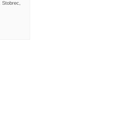
, Stobrec,
10.0
/10
Zaobići(/)
OMENTIRAJ