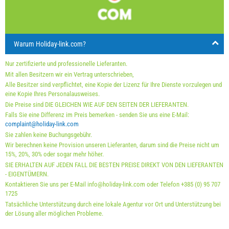
Min. Nächte
7
7
7
23
24
25
26
27
28
29
Ankunft
Jeder Tag
Jeder Tag
Jeder Tag
30
31
Warum Holiday-link.com?
Angezeigter Preis der Einheit ist für bestimmtge Anzahl
von Personen
Nur zertifizierte und professionelle Lieferanten.
Angebote:
Mit allen Besitzern wir ein Vertrag unterschrieben,
Alle Besitzer sind verpflichtet, eine Kopie der Lizenz für Ihre Dienste vorzulegen und
Holiday-Link zahlt: 01.10.2025 - 31.12.2026 / - 10 %
eine Kopie Ihres Personalausweises.
Die Preise sind DIE GLEICHEN WIE AUF DEN SEITEN DER LIEFERANTEN.
Obligatorisch:
Anmeldung der Gäste (01.07. - 31.08): 10
Falls Sie eine Differenz im Preis bemerken - senden Sie uns eine E-Mail:
EUR (once - per_person), Anmeldung der Gäste (01.01 -
complaint@holiday-link.com
Sie zahlen keine Buchungsgebühr.
30.06. / 01.09. - 31.12.): 5 EUR (once - per_person)
Wir berechnen keine Provision unseren Lieferanten, darum sind die Preise nicht um
15%, 20%, 30% oder sogar mehr höher.
SIE ERHALTEN AUF JEDEN FALL DIE BESTEN PREISE DIREKT VON DEN LIEFERANTEN
- EIGENTÜMERN.
Kontaktieren Sie uns per E-Mail info@holiday-link.com oder Telefon +385 (0) 95 707
1725
Tatsächliche Unterstützung durch eine lokale Agentur vor Ort und Unterstützung bei
der Lösung aller möglichen Probleme.