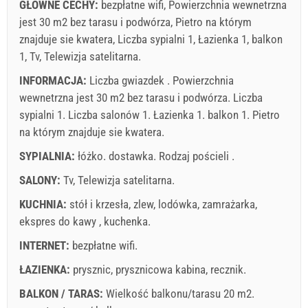
GŁÓWNE CECHY:
bezpłatne wifi, Powierzchnia wewnetrzna
jest 30 m2 bez tarasu i podwórza, Pietro na którym
znajduje sie kwatera, Liczba sypialni 1, Łazienka 1, balkon
1, Tv, Telewizja satelitarna.
INFORMACJA:
Liczba gwiazdek . Powierzchnia
wewnetrzna jest 30 m2 bez tarasu i podwórza. Liczba
sypialni 1. Liczba salonów 1. Łazienka 1. balkon 1. Pietro
na którym znajduje sie kwatera.
SYPIALNIA:
łóżko. dostawka. Rodzaj pościeli .
SALONY:
Tv
,
Telewizja satelitarna
.
KUCHNIA:
stół i krzesła
,
zlew
,
lodówka
,
zamrażarka
,
ekspres do kawy
,
kuchenka
.
INTERNET:
bezpłatne wifi
.
ŁAZIENKA:
prysznic
,
prysznicowa kabina
,
recznik
.
BALKON / TARAS:
Wielkość balkonu/tarasu 20 m2.