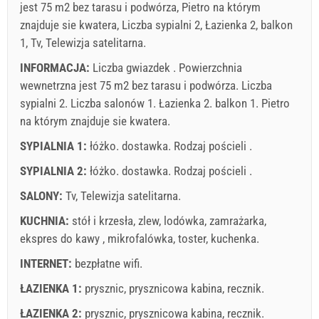
jest 75 m2 bez tarasu i podwórza, Pietro na którym
(once - według _person), Rejestracja gościa (01.01 - 30.06.
znajduje sie kwatera, Liczba sypialni 2, Łazienka 2, balkon
/ 01.09. - 31.12.): 5 EUR (once - według _person)
1, Tv, Telewizja satelitarna.
INFORMACJA:
Liczba gwiazdek . Powierzchnia
wewnetrzna jest 75 m2 bez tarasu i podwórza. Liczba
sypialni 2. Liczba salonów 1. Łazienka 2. balkon 1. Pietro
na którym znajduje sie kwatera.
SYPIALNIA 1:
łóżko. dostawka. Rodzaj pościeli .
SYPIALNIA 2:
łóżko. dostawka. Rodzaj pościeli .
SALONY:
Tv
,
Telewizja satelitarna
.
Warunki dostawcy
KUCHNIA:
stół i krzesła
,
zlew
,
lodówka
,
zamrażarka
,
Zarezerwuj i czekaj na potwierdzenie
ekspres do kawy
,
mikrofalówka
,
toster
,
kuchenka
.
If you don"t want to book now, instead you have more
INTERNET:
bezpłatne wifi
.
questions, please fill them bellow and click on "Send
ŁAZIENKA 1:
prysznic
,
prysznicowa kabina
,
recznik
.
Inquiry".
ŁAZIENKA 2:
prysznic
,
prysznicowa kabina
,
recznik
.