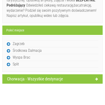
turystycznej. Opublikuj artykuły, zdjęcia i widea
BEZPŁATNIE
.
Inquiry".
Podróżujący
Odwiedziłeś ciekawą restaurację,bar,atrakcję,
wydarzenie? Podziel się swoim pozytywnym doświadczeniem!
Napisz artykuł, opublikuj wideo lub zdjęcia.
Poleć miejsce
Wyślij zapytanie
Zagrzeb
Środkowa Dalmacja
Wyspa Brac
Split
Chorwacja - Wszystkie destynacje