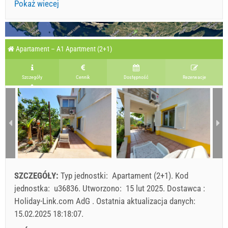
Pokaż wiecej
Apartament – A1 Apartment (2+1)
Szczegóły
Cennik
Dostępność
Rezerwacje
SZCZEGÓŁY:
Typ jednostki:
Apartament (2+1)
.
Kod
jednostka:
u36836
.
Utworzono:
15 lut 2025
.
Dostawca :
Holiday-Link.com AdG
.
Ostatnia aktualizacja danych:
15.02.2025 18:18:07
.