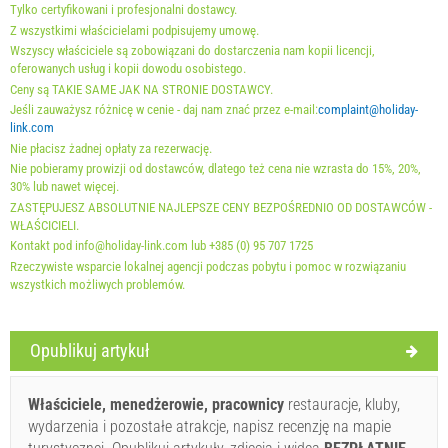
Oferty:
Tylko certyfikowani i profesjonalni dostawcy.
Holiday-Link płaci: 1 paź 2025 - 31 gru 2026 / - 10 %
Z wszystkimi właścicielami podpisujemy umowę.
Wszyscy właściciele są zobowiązani do dostarczenia nam kopii licencji,
oferowanych usług i kopii dowodu osobistego.
Obowiązkowe:
Rejestracja gościa (01.07. - 31.08): 10 EUR
Ceny są TAKIE SAME JAK NA STRONIE DOSTAWCY.
(once - według _person), Rejestracja gościa (01.01 - 30.06.
Jeśli zauważysz różnicę w cenie - daj nam znać przez e-mail:
complaint@holiday-
/ 01.09. - 31.12.): 5 EUR (once - według _person)
link.com
Nie płacisz żadnej opłaty za rezerwację.
Nie pobieramy prowizji od dostawców, dlatego też cena nie wzrasta do 15%, 20%,
30% lub nawet więcej.
ZASTĘPUJESZ ABSOLUTNIE NAJLEPSZE CENY BEZPOŚREDNIO OD DOSTAWCÓW -
WŁAŚCICIELI.
Kontakt pod info@holiday-link.com lub +385 (0) 95 707 1725
Rzeczywiste wsparcie lokalnej agencji podczas pobytu i pomoc w rozwiązaniu
wszystkich możliwych problemów.
Warunki dostawcy
Opublikuj artykuł
Zarezerwuj i czekaj na potwierdzenie
Właściciele, menedżerowie, pracownicy
restauracje, kluby,
If you don"t want to book now, instead you have more
wydarzenia i pozostałe atrakcje, napisz recenzję na mapie
questions, please fill them bellow and click on "Send