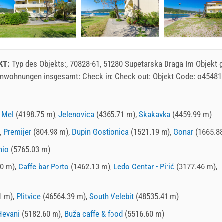
KT:
Typ des Objekts:, 70828-61, 51280 Supetarska Draga Im Objekt g
enwohnungen insgesamt: Check in: Check out: Objekt Code: o45481
,
Mel
(4198.75 m),
Jelenovica
(4365.71 m),
Skakavka
(4459.99 m)
,
Premijer
(804.98 m),
Dupin Gostionica
(1521.19 m),
Gonar
(1665.8
nio
(5765.03 m)
0 m),
Caffe bar Porto
(1462.13 m),
Ledo Centar - Pirić
(3177.46 m),
1 m),
Plitvice
(46564.39 m),
South Velebit
(48535.41 m)
Hevani
(5182.60 m),
Buža caffe & food
(5516.60 m)