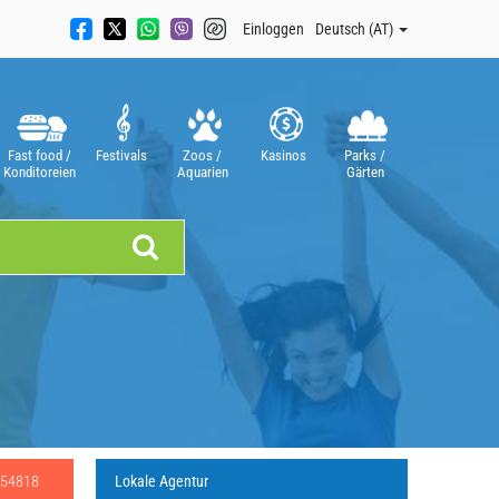
Einloggen
Deutsch (AT)
Fast food /
Festivals
Zoos /
Kasinos
Parks /
Konditoreien
Aquarien
Gärten
454818
Lokale Agentur