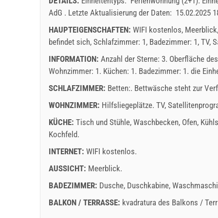
DETAILS:
Einheitentyps:
Ferienwohnung (2+1)
.
Einh
9
10
11
12
13
14
15
13
AdG
.
Letzte Aktualisierung der Daten:
15.02.2025 1
16
17
18
19
20
21
22
20
Angezeigter Preis der Einheit ist für bestimmtge 
HAUPTEIGENSCHAFTEN:
WIFI kostenlos, Meerblick
Angebote:
23
24
25
26
27
28
29
27
befindet sich, Schlafzimmer: 1, Badezimmer: 1, TV, 
Holiday-Link zahlt: 04.10.2025 - 31.12.2026 / - 1
30
31
INFORMATION:
Anzahl der Sterne: 3. Oberfläche de
Obligatorisch:
Anmeldung der Gäste (01.07. - 31.08): 
Wohnzimmer: 1. Küchen: 1. Badezimmer: 1. die Einhei
Anmeldung der Gäste (01.01 - 30.06. / 01.09. - 31.12.
SCHLAFZIMMER:
Betten:. Bettwäsche steht zur Ve
november
2026
WOHNZIMMER:
Hilfsliegeplätze.
TV
,
Satellitenprog
SU
MO
TU
WE
TH
FR
SA
SU
KÜCHE:
Tisch und Stühle
,
Waschbecken
,
Ofen
,
Kühl
1
2
3
4
5
6
7
Kochfeld
.
8
9
10
11
12
13
14
6
INTERNET:
WIFI kostenlos
.
15
16
17
18
19
20
21
13
AUSSICHT:
Meerblick
.
22
23
24
25
26
27
28
20
Lieferbedingungen des Lieferanten
BADEZIMMER:
Dusche
,
Duschkabine
,
Waschmaschi
29
30
27
Buchen Si
Be
BALKON / TERRASSE:
kvadratura des Balkons / Ter