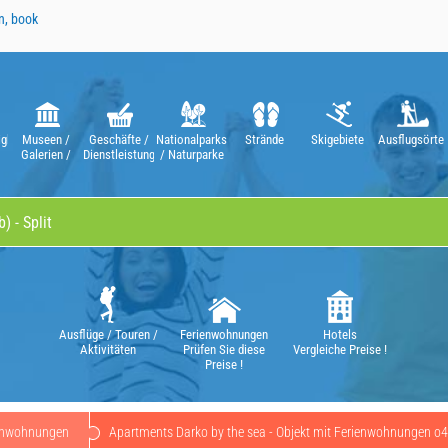
n, book
gkeiten
Museen /
Geschäfte /
Nationalparks
Strände
Skigebiete
Ausflugsörte
Galerien /
Dienstleistungen
/ Naturparke
n
Theater /
Opern
Ausflüge / Touren /
Ferienwohnungen
Hotels
Aktivitäten
Prüfen Sie diese
Vergleiche Preise !
Preise !
enwohnungen
Apartments Darko by the sea - Objekt mit Ferienwohnungen o