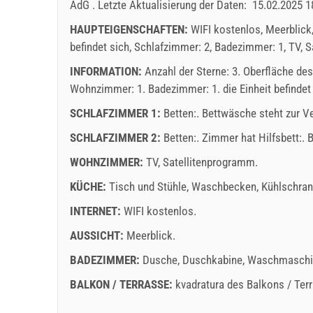
AdG
.
Letzte Aktualisierung der Daten:
15.02.2025 1
HAUPTEIGENSCHAFTEN:
WIFI kostenlos, Meerblick
befindet sich, Schlafzimmer: 2, Badezimmer: 1, TV, 
INFORMATION:
Anzahl der Sterne: 3. Oberfläche de
Wohnzimmer: 1. Badezimmer: 1. die Einheit befindet 
SCHLAFZIMMER 1:
Betten:. Bettwäsche steht zur 
SCHLAFZIMMER 2:
Betten:. Zimmer hat Hilfsbett:.
WOHNZIMMER:
TV
,
Satellitenprogramm
.
KÜCHE:
Tisch und Stühle
,
Waschbecken
,
Kühlschra
INTERNET:
WIFI kostenlos
.
AUSSICHT:
Meerblick
.
BADEZIMMER:
Dusche
,
Duschkabine
,
Waschmaschi
BALKON / TERRASSE:
kvadratura des Balkons / Ter