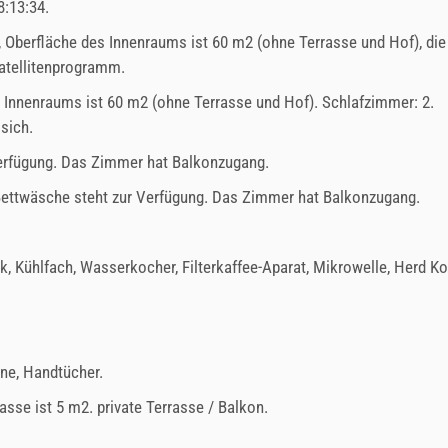
8:13:34
.
, Oberfläche des Innenraums ist 60 m2 (ohne Terrasse und Hof), die 
Satellitenprogramm.
s Innenraums ist 60 m2 (ohne Terrasse und Hof). Schlafzimmer: 2.
sich.
Verfügung. Das Zimmer hat Balkonzugang.
 Bettwäsche steht zur Verfügung. Das Zimmer hat Balkonzugang.
nk
,
Kühlfach
,
Wasserkocher
,
Filterkaffee-Aparat
,
Mikrowelle
,
Herd Ko
ne
,
Handtücher
.
rasse ist 5 m2.
private Terrasse / Balkon
.