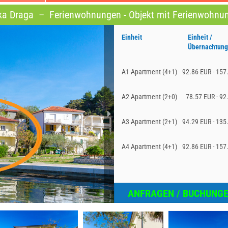
ska Draga
–
Ferienwohnungen - Objekt mit Ferienwohnu
Einheit
Einheit /
Übernachtun
A1 Apartment (4+1)
92.86 EUR - 157
A2 Apartment (2+0)
78.57 EUR - 92
A3 Apartment (2+1)
94.29 EUR - 135
A4 Apartment (4+1)
92.86 EUR - 157
ANFRAGEN / BUCHUNG