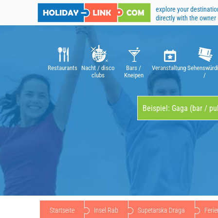
explore your destinatio
directly with the owner
Restaurants
Nacht / disco
Bars /
Veranstaltungen
Sehenswürdi
clubs
Kneipen
/
Attraktione
Startseite
Insel Rab
Supetarska Draga
Feri