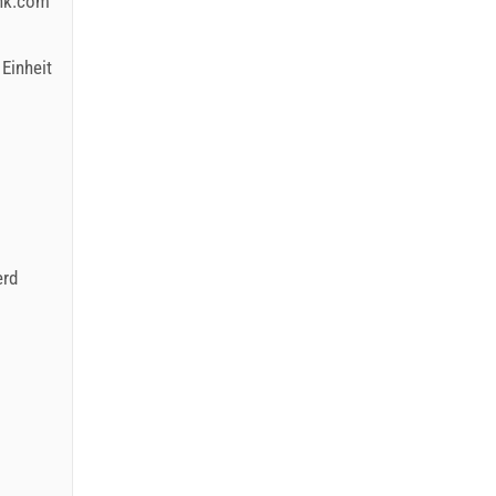
ink.com
Einheit
rd