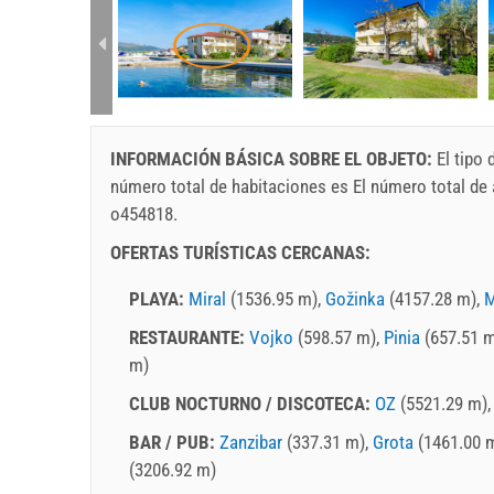
rtment (4+1):
INFORMACIÓN BÁSICA SOBRE EL OBJETO:
El tipo
número total de habitaciones es El número total d
o454818.
OFERTAS TURÍSTICAS CERCANAS:
PLAYA:
Miral
(1536.95 m),
Gožinka
(4157.28 m),
M
RESTAURANTE:
Vojko
(598.57 m),
Pinia
(657.51 
m)
CLUB NOCTURNO / DISCOTECA:
OZ
(5521.29 m)
BAR / PUB:
Zanzibar
(337.31 m),
Grota
(1461.00 
(3206.92 m)