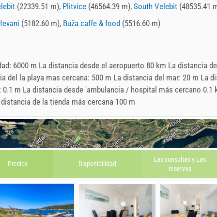
lebit
(22339.51 m),
Plitvice
(46564.39 m),
South Velebit
(48535.41 
Hevani
(5182.60 m),
Buža caffe & food
(5516.60 m)
udad: 6000 m La distancia desde el aeropuerto 80 km La distancia de
a del la playa mas cercana: 500 m La distancia del mar: 20 m La di
a): 0.1 m La distancia desde 'ambulancia / hospital más cercano 0.1
 distancia de la tienda más cercana 100 m
Las consultas y
Las
Precios
Disponibilidad
reservas