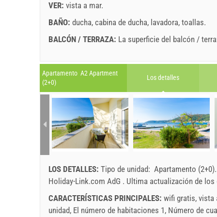
VER:
vista a mar
.
BAÑO:
ducha
,
cabina de ducha
,
lavadora
,
toallas
.
BALCÓN / TERRAZA:
La superficie del balcón / terr
Leyenda: Las fechas con red el fondo están reservad
A1 Apartment (4+1) : Prices 2026 EUR
Apartamento A2 Apartment
Los detalles
Los campos marcados con estrella (*) son obligato
(2+0)
1 jul. 2026
No. personas
agosto
2026
31 ago. 202
L
M
X
J
V
S
D
L
1 - 2
1
2
3
142.86 EU
3
4
5
6
7
8
9
7
4
10
11
12
13
14
15
16
14
LOS DETALLES:
Tipo de unidad:
Apartamento (2+0)
5
157.15 EU
Holiday-Link.com AdG
.
Ultima actualización de los
17
18
19
20
21
22
23
21
min. noches
7
24
25
26
27
28
29
30
28
CARACTERÍSTICAS PRINCIPALES:
wifi gratis, vist
unidad, El número de habitaciones 1, Número de cuart
La llegada
Cualquier d
31