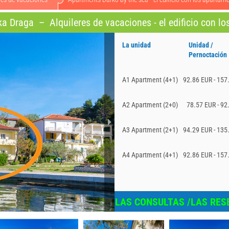
ska Draga
–
Alquileres de vacaciones - el edificio con lo
La unidad
Unidad /
Pernoctación
A1 Apartment (4+1)
92.86 EUR - 157
A2 Apartment (2+0)
78.57 EUR - 92
A3 Apartment (2+1)
94.29 EUR - 135
A4 Apartment (4+1)
92.86 EUR - 157
LAS CONSULTAS /LAS RES