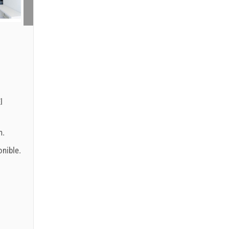
:
l
n.
onible.