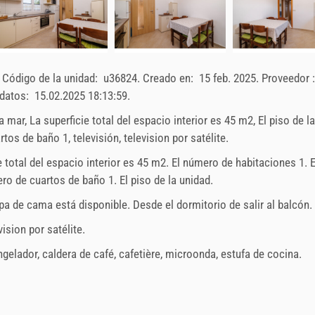
M
X
J
V
S
D
L
M
X
J
V
S
D
82.86 EUR
78.57 EUR
1
2
3
4
5
6
1
2
3
4
7
7
8
9
10
11
12
13
5
6
7
8
9
10
11
Enviar una
ía
Cualquier día
Cualquier día
consulta
15
16
17
18
19
20
12
13
14
15
16
17
18
.
Código de la unidad:
u36824
.
Creado en:
15 feb. 2025
.
Proveedor 
 datos:
15.02.2025 18:13:59
.
22
23
24
25
26
27
19
20
21
22
23
24
25
onas
29
30
26
27
28
29
30
31
a a mar, La superficie total del espacio interior es 45 m2, El piso de la
0 %
os de baño 1, televisión, television por satélite.
e total del espacio interior es 45 m2. El número de habitaciones 1. E
(once - para_person), Limpieza final: 20 EUR (once - para_unit), La
o de cuartos de baño 1. El piso de la unidad.
 (once - para_person)
diciembre
2026
enero
2027
a de cama está disponible. Desde el dormitorio de salir al balcón.
vision por satélite
.
M
X
J
V
S
D
L
M
X
J
V
S
D
ngelador
,
caldera de café
,
cafetière
,
microonda
,
estufa de cocina
.
1
2
3
4
5
6
1
2
3
8
9
10
11
12
13
4
5
6
7
8
9
10
15
16
17
18
19
20
11
12
13
14
15
16
17