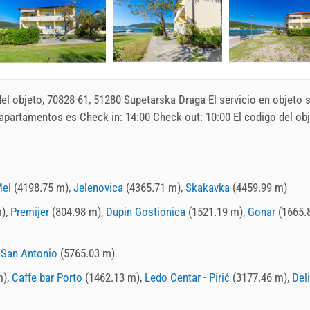
 del objeto, 70828-61, 51280 Supetarska Draga El servicio en objeto 
e apartamentos es Check in:
14:00
Check out:
10:00
El codigo del obj
el
(4198.75 m),
Jelenovica
(4365.71 m),
Skakavka
(4459.99 m)
m),
Premijer
(804.98 m),
Dupin Gostionica
(1521.19 m),
Gonar
(1665.
,
San Antonio
(5765.03 m)
m),
Caffe bar Porto
(1462.13 m),
Ledo Centar - Pirić
(3177.46 m),
Del