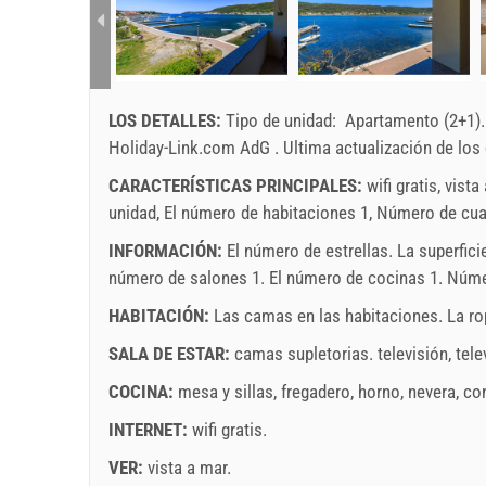
L
M
X
J
V
S
D
L
1 - 2
92.86 EUR
1
2
min. noches
7
3
4
5
6
7
8
9
7
La llegada
Cualquier d
10
11
12
13
14
15
16
14
LOS DETALLES:
Tipo de unidad:
Apartamento (2+1)
Holiday-Link.com AdG
.
Ultima actualización de los
17
18
19
20
21
22
23
21
El precio vale para un numero determinado di pers
Las ofertas:
24
25
26
27
28
29
30
28
CARACTERÍSTICAS PRINCIPALES:
wifi gratis, vist
Holiday-Link paga: 4 oct. 2025 - 31 dic. 2026 / - 1
unidad, El número de habitaciones 1, Número de cuart
31
INFORMACIÓN:
El número de estrellas. La superfici
Obligatorio:
La registracion (01.07. - 31.08): 10 EUR 
número de salones 1. El número de cocinas 1. Númer
registracion (01.01 - 30.06. / 01.09. - 31.12.): 5 EUR
noviembre
2026
HABITACIÓN:
Las camas en las habitaciones. La rop
SALA DE ESTAR:
camas supletorias.
televisión
,
tele
L
M
X
J
V
S
D
L
COCINA:
mesa y sillas
,
fregadero
,
horno
,
nevera
,
co
1
INTERNET:
wifi gratis
.
2
3
4
5
6
7
8
7
9
10
11
12
13
14
15
14
VER:
vista a mar
.