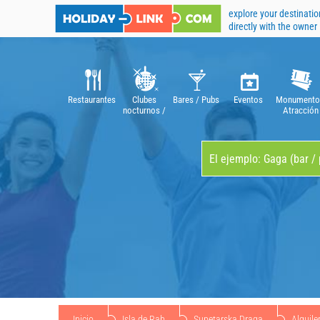
explore your destinatio
directly with the owner
Restaurantes
Clubes
Bares / Pubs
Eventos
Monumento
nocturnos /
Atracción
discotecas
Inicio
Isla de Rab
Supetarska Draga
Alquile