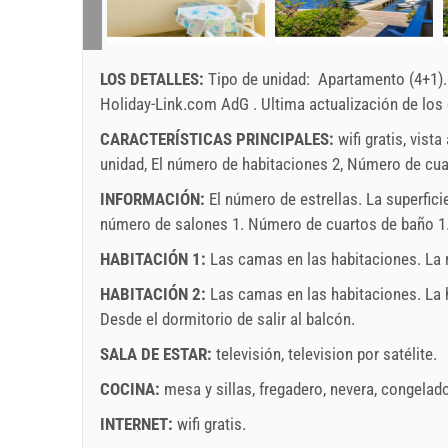
LOS DETALLES:
Tipo de unidad:
Apartamento (4+1)
Holiday-Link.com AdG
.
Ultima actualización de los
CARACTERÍSTICAS PRINCIPALES:
wifi gratis, vist
unidad, El número de habitaciones 2, Número de cuart
INFORMACIÓN:
El número de estrellas. La superfici
número de salones 1. Número de cuartos de baño 1. 
HABITACIÓN 1:
Las camas en las habitaciones. La r
HABITACIÓN 2:
Las camas en las habitaciones. La h
Desde el dormitorio de salir al balcón.
SALA DE ESTAR:
televisión
,
television por satélite
.
COCINA:
mesa y sillas
,
fregadero
,
nevera
,
congelado
INTERNET:
wifi gratis
.