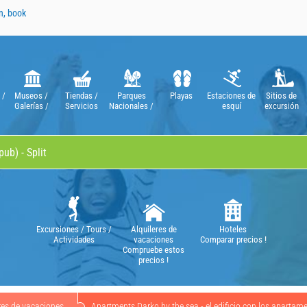
n, book
 /
Museos /
Tiendas /
Parques
Playas
Estaciones de
Sitios de
Galerías /
Servicios
Nacionales /
esquí
excursión
Teatros /
Parques
Óperas
Naturales
Excursiones / Tours /
Alquileres de
Hoteles
Actividades
vacaciones
Comparar precios !
Compruebe estos
precios !
res de vacaciones
Apartments Darko by the sea - el edificio con los aparta