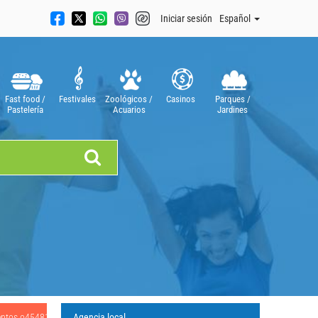
Iniciar sesión
Español
Fast food /
Festivales
Zoológicos /
Casinos
Parques /
Pastelería
Acuarios
Jardines
Tiendas
mentos o454818
Agencia local