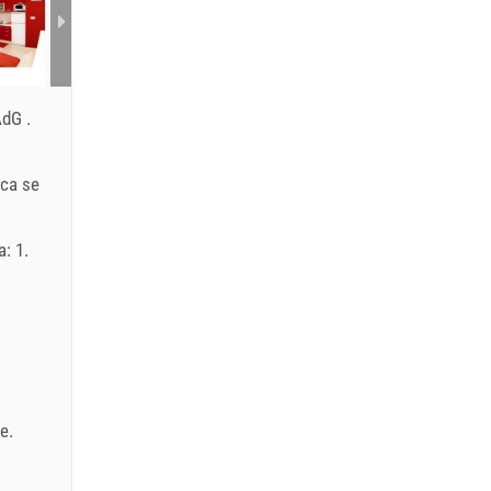
 AdG
.
ica se
: 1.
EUR
je
.