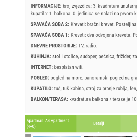
Prikazana cijena je po jedinici za određeni broj oso
INFORMACIJE:
broj zvjezdica: 3. kvadratura unutarn
Ponude:
kupatila: 1. balkona: 0. jedinica se nalazi
na prvom k
Holiday-Link plaća: 6. okt 2025. - 31. dec 2026. / 
SPAVAĆA SOBA 2:
Kreveti:
bračni krevet
. Posteljin
november
2026
Obavezno:
Prijava gostiju (01.07. - 31.08): 10 EUR (on
SPAVAĆA SOBA 1:
Kreveti:
dva odvojena kreveta
. P
SU
MO
TU
WE
TH
FR
SA
SU
(once - za_person)
DNEVNE PROSTORIJE:
TV
,
radio
.
1
2
3
4
5
6
7
KUHINJA:
stol i stolice
,
sudoper
,
pećnica
,
frižider
,
za
8
9
10
11
12
13
14
6
INTERNET:
besplatan wifi
.
15
16
17
18
19
20
21
13
22
23
24
25
26
27
28
20
POGLED:
pogled na more
,
panoramski pogled na gr
Uvjeti i odredbe dobavljača
29
30
27
Rezervira
KUPATILO:
tuš
,
tuš kabina
,
stroj za pranje rublja
,
fen
BALKON/TERASA:
kvadratura balkona / terase je 1
Ukoliko ne želite odmah rezervirati i imate još pitanja
kliknite ˝Pošalji upit˝.
Legenda: termini s
red
pozadinom su rezervirani
A3 Apartment (4+0) : Prices 2026 EUR
Apartman A4 Apartment
Detalji
Polja označena s zvijedicom (*) su obavezna!
(4+0)
1. jul 2026
Br. osoba