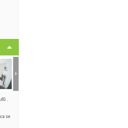
 AdG
.
ica se