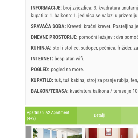
INFORMACIJE:
broj zvjezdica: 3. kvadratura unutarn
kupatila: 1. balkona: 1. jedinica se nalazi
u prizemlju
SPAVAĆA SOBA:
Kreveti:
bračni krevet
. Posteljina 
DNEVNE PROSTORIJE:
pomoćni ležajevi:
dva pomoć
KUHINJA:
stol i stolice
,
sudoper
,
pećnica
,
frižider
,
za
INTERNET:
besplatan wifi
.
POGLED:
pogled na more
.
KUPATILO:
tuš
,
tuš kabina
,
stroj za pranje rublja
,
fen
BALKON/TERASA:
kvadratura balkona / terase je 1
Legenda: termini s
red
pozadinom su rezervirani
A1 Apartment (2+2) : Prices 2026 EUR
Apartman A2 Apartment
Detalji
Polja označena s zvijedicom (*) su obavezna!
(4+2)
1. jul 2026
Br. osoba
august
2026
31. aug 202