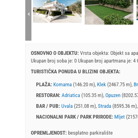
rtment (4+0):
OSNOVNO O OBJEKTU:
Vrsta objekta:
Objekt sa ap
Ukupan broj soba je: 0 Ukupan broj apartmana je: 4
TURISTIČKA PONUDA U BLIZINI OBJEKTA:
PLAŽA:
Komarna
(146.20 m),
Klek
(2467.75 m),
Br
RESTORAN:
Adriatica
(105.35 m),
Opuzen
(8202.5
BAR / PUB:
Uvala
(251.08 m),
Strada
(8595.36 m)
NACIONALNI PARK / PARK PRIRODE:
Mljet
(2157
OPREMLJENOST:
besplatno parkiralište