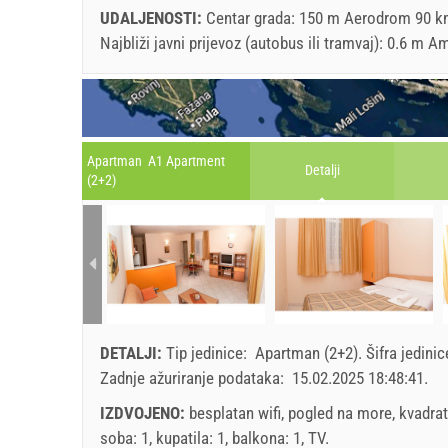
UDALJENOSTI:
Centar grada: 150 m Aerodrom 90 km
Najbliži javni prijevoz (autobus ili tramvaj): 0.6 
Apartman A1 Apartment
Detalji
(2+2)
DETALJI:
Tip jedinice:
Apartman (2+2)
.
Šifra jedini
Zadnje ažuriranje podataka:
15.02.2025 18:48:41
.
IZDVOJENO:
besplatan wifi, pogled na more, kvadrat
soba: 1, kupatila: 1, balkona: 1, TV.