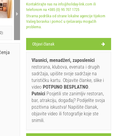
Kontaktirajte nas na info@holiday-link.com ili
telefonom na +385 (0) 95 707 1725
A1 Apartment (2+2):
A1 Apartment (2+2):
A1 Apa
Stvarna podrška od strane lokalne agencije tijekom
Vašeg boravka i pomoć u rješavanju mogućih
problema.
2):
Objavi članak
ćenja
Vlasnici, menadžeri, zaposlenici
restorana, klubova, evenata i drugih
sadržaja, upišite svoje sadržaje na
turističku kartu. Objavite članke, slike i
video
POTPUNO BESPLATNO
.
Putnici
Posjetili ste zanimljiv restoran,
bar, atrakciju, događaj? Podijelite svoja
pozitivna iskustva! Napišite članak,
objavite video ili fotografije koje ste
snimili.