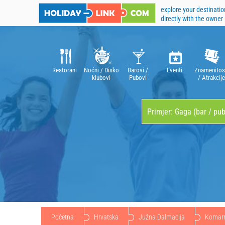
explore your destinatio
directly with the owner
Restorani
Noćni / Disko
Barovi /
Eventi
Znamenitos
klubovi
Pubovi
/ Atrakcije
Početna
Hrvatska
Južna Dalmacija
Komar