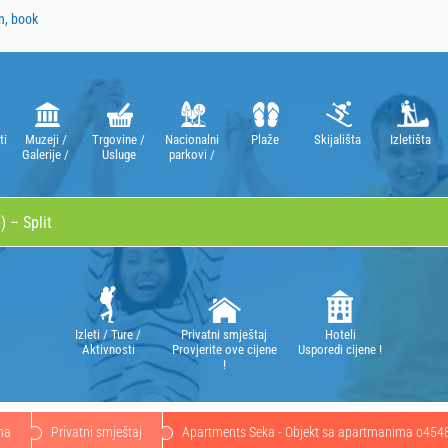
n, book
ti
Muzeji /
Trgovine /
Nacionalni
Plaže
Skijališta
Izletišta
Galerije /
Usluge
parkovi /
Kazališta /
Parkovi
Opere
prirode
Izleti / Ture /
Privatni smještaj
Hoteli
Aktivnosti
Provjerite ove cijene
Usporedi cijene !
!
na
Privatni smještaj
Apartments Seka - Objekt sa apartmanima o454