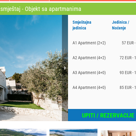
 smještaj - Objekt sa apartmanima
Smještajna
Jedinica /
jedinica
Noćenje
A1 Apartment (2+2)
57 EUR -
A2 Apartment (4+2)
72 EUR - 
A3 Apartment (4+0)
93 EUR - 
A4 Apartment (4+0)
85 EUR - 
UPITI / REZERVACIJE