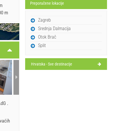
Preporučene lokacije
 m
300 m
Zagreb
Srednja Dalmacija
Otok Brač
Split
Hrvatska - Sve destinacije
 AdG
.
avaćih