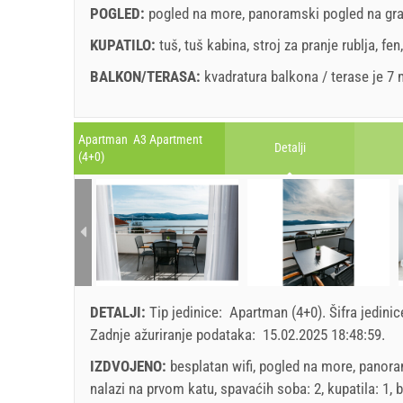
22
23
24
25
26
27
28
20
POGLED:
pogled na more
,
panoramski pogled na gr
Uvjeti i odredbe dobavljača
29
30
27
Rezervira
KUPATILO:
tuš
,
tuš kabina
,
stroj za pranje rublja
,
fen
BALKON/TERASA:
kvadratura balkona / terase je 7
Ukoliko ne želite odmah rezervirati i imate još pitanja
kliknite ˝Pošalji upit˝.
Legenda: termini s
red
pozadinom su rezervirani
A2 Apartment (4+2) : Prices 2026 EUR
Apartman A3 Apartment
Detalji
Polja označena s zvijedicom (*) su obavezna!
(4+0)
1. jul 2026
Br. osoba
august
2026
31. aug 202
SU
MO
TU
WE
TH
FR
SA
SU
1 - 4
1
5
115.00 EU
2
3
4
5
6
7
8
6
6
DETALJI:
Tip jedinice:
Apartman (4+0)
.
Šifra jedini
9
10
11
12
13
14
15
13
min. Noćenja
5
Zadnje ažuriranje podataka:
15.02.2025 18:48:59
.
16
17
18
19
20
21
22
20
dolazak
Svaki dan
IZDVOJENO:
besplatan wifi, pogled na more, panora
23
24
25
26
27
28
29
27
nalazi na prvom katu, spavaćih soba: 2, kupatila: 1, b
30
31