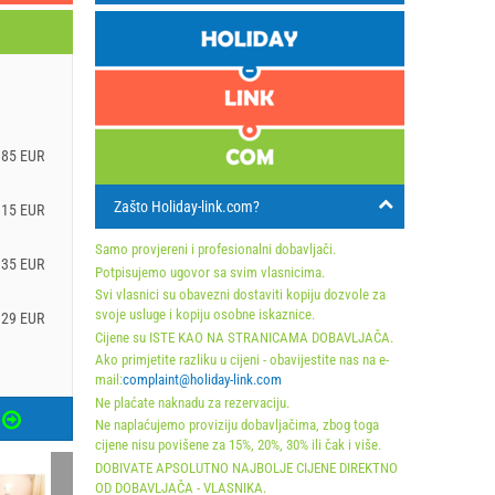
 85 EUR
Zašto Holiday-link.com?
115 EUR
Samo provjereni i profesionalni dobavljači.
135 EUR
Potpisujemo ugovor sa svim vlasnicima.
Svi vlasnici su obavezni dostaviti kopiju dozvole za
svoje usluge i kopiju osobne iskaznice.
129 EUR
Cijene su ISTE KAO NA STRANICAMA DOBAVLJAČA.
Ako primjetite razliku u cijeni - obavijestite nas na e-
mail:
complaint@holiday-link.com
Ne plaćate naknadu za rezervaciju.
Ne naplaćujemo proviziju dobavljačima, zbog toga
cijene nisu povišene za 15%, 20%, 30% ili čak i više.
DOBIVATE APSOLUTNO NAJBOLJE CIJENE DIREKTNO
OD DOBAVLJAČA - VLASNIKA.