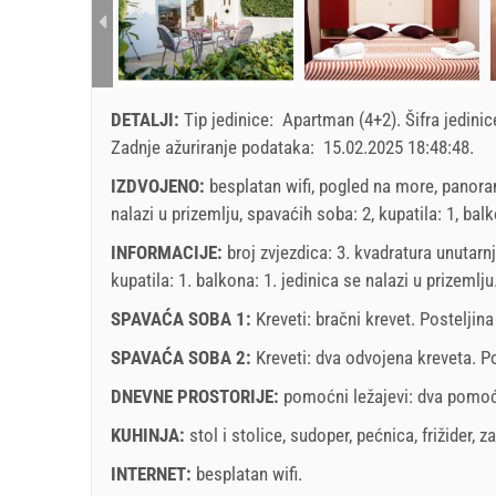
SU
MO
TU
WE
TH
FR
SA
SU
1 - 2
1
3
85.00 EU
2
3
4
5
6
7
8
6
4
DETALJI:
Tip jedinice:
Apartman (4+2)
.
Šifra jedini
9
10
11
12
13
14
15
13
min. Noćenja
5
Zadnje ažuriranje podataka:
15.02.2025 18:48:48
.
16
17
18
19
20
21
22
20
dolazak
Svaki dan
IZDVOJENO:
besplatan wifi, pogled na more, panora
23
24
25
26
27
28
29
27
nalazi u prizemlju, spavaćih soba: 2, kupatila: 1, balk
30
31
Prikazana cijena je po jedinici za određeni broj oso
INFORMACIJE:
broj zvjezdica: 3. kvadratura unutarn
Ponude:
kupatila: 1. balkona: 1. jedinica se nalazi
u prizemlju
Holiday-Link plaća: 6. okt 2025. - 31. dec 2026. / 
SPAVAĆA SOBA 1:
Kreveti:
bračni krevet
. Posteljin
november
2026
Obavezno:
Prijava gostiju (01.07. - 31.08): 10 EUR (on
SPAVAĆA SOBA 2:
Kreveti:
dva odvojena kreveta
. P
SU
MO
TU
WE
TH
FR
SA
SU
(once - za_person)
DNEVNE PROSTORIJE:
pomoćni ležajevi:
dva pomoć
1
2
3
4
5
6
7
KUHINJA:
stol i stolice
,
sudoper
,
pećnica
,
frižider
,
za
8
9
10
11
12
13
14
6
INTERNET:
besplatan wifi
.
15
16
17
18
19
20
21
13