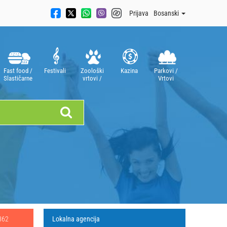
Prijava
Bosanski
Fast food /
Festivali
Zoološki
Kazina
Parkovi /
Slastičarne
vrtovi /
Vrtovi
Akvariji
862
Lokalna agencija