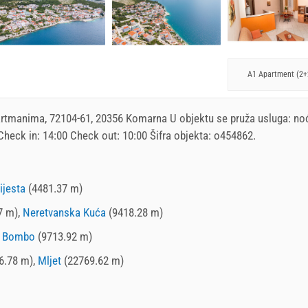
A1 Apartment (2+
artmanima
, 72104-61, 20356 Komarna U objektu se pruža usluga:
no
 Check in:
14:00
Check out:
10:00
Šifra objekta: o454862.
ijesta
(4481.37 m)
7 m),
Neretvanska Kuća
(9418.28 m)
,
Bombo
(9713.92 m)
6.78 m),
Mljet
(22769.62 m)