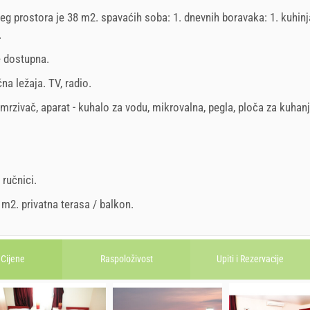
jeg prostora je 38 m2. spavaćih soba: 1. dnevnih boravaka: 1. kuhinja
.
je dostupna.
na ležaja
.
TV
,
radio
.
mrzivač
,
aparat - kuhalo za vodu
,
mikrovalna
,
pegla
,
ploča za kuhan
,
ručnici
.
0 m2.
privatna terasa / balkon
.
Cijene
Raspoloživost
Upiti i
Rezervacije
.
1. sep 2026.
1. okt 2026.
september
2026
october
2026
6.
30. sep 2026.
29. dec 2026.