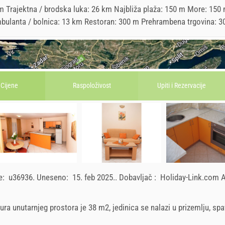
 Trajektna / brodska luka: 26 km Najbliža plaža: 150 m More: 150
m Ambulanta / bolnica: 13 km Restoran: 300 m Prehrambena trgovina: 
Cijene
Raspoloživost
Upiti i
Rezervacije
ce:
u36936
.
Uneseno:
15. feb 2025.
.
Dobavljač :
Holiday-Link.com
ura unutarnjeg prostora je 38 m2, jedinica se nalazi u prizemlju, sp