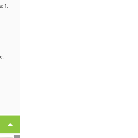
: 1.
EUR
je
.