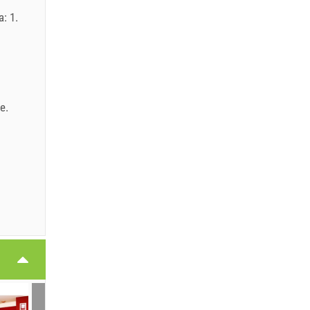
: 1.
je
.