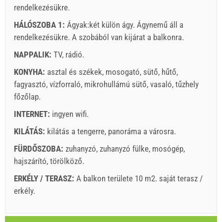
rendelkezésükre.
HÁLÓSZOBA 1:
Ágyak:
két külön ágy
. Ágynemű áll a
rendelkezésükre. A szobából van kijárat a balkonra.
Szállító feltételei
NAPPALIK:
Foglaljon és várjon a visszaigazolásra.
TV
,
rádió
.
KONYHA:
asztal és székek
,
mosogató
,
sütő
,
hűtő
,
Ha nem szeretné lefoglalni azonnal további kérdése van,
fagyasztó
,
vízforraló
,
mikrohullámú sütő
,
vasaló
,
tűzhely
kérjük, töltse ki őket, majd kattintson a „Érdeklődés
főzőlap
.
küldése”.
INTERNET:
ingyen wifi
.
KILÁTÁS:
kilátás a tengerre
,
panoráma a városra
.
FÜRDŐSZOBA:
zuhanyzó
,
zuhanyzó fülke
,
mosógép
,
hajszárító
,
törölköző
.
ERKÉLY / TERASZ:
A balkon területe 10 m2.
saját terasz /
Érdeklődés küldése.
erkély
.
Legenda: dátumok piros háttér el van könyvelve.