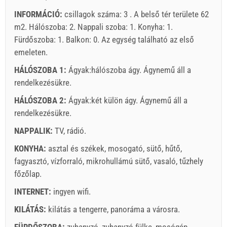
INFORMÁCIÓ:
csillagok száma: 3 . A belső tér területe 62
m2. Hálószoba: 2. Nappali szoba: 1. Konyha: 1.
Fürdőszoba: 1. Balkon: 0. Az egység található
az első
emeleten
.
HÁLÓSZOBA 1:
Ágyak:
hálószoba ágy
. Ágynemű áll a
rendelkezésükre.
HÁLÓSZOBA 2:
Ágyak:
két külön ágy
. Ágynemű áll a
rendelkezésükre.
Szállító feltételei
NAPPALIK:
Foglaljon és várjon a visszaigazolásra.
TV
,
rádió
.
KONYHA:
asztal és székek
,
mosogató
,
sütő
,
hűtő
,
Ha nem szeretné lefoglalni azonnal további kérdése van,
fagyasztó
,
vízforraló
,
mikrohullámú sütő
,
vasaló
,
tűzhely
kérjük, töltse ki őket, majd kattintson a „Érdeklődés
főzőlap
.
küldése”.
INTERNET:
ingyen wifi
.
KILÁTÁS:
kilátás a tengerre
,
panoráma a városra
.