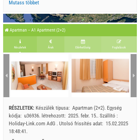
Mutass többet
Apartman – A1 Apartment (2+2)
Részletek
Árak
Elérhetőség
Foglalások
RÉSZLETEK:
Készülék típusa:
Apartman (2+2)
.
Egység
kódja:
u36936
.
létrehozott:
2025. febr. 15.
.
Szállító :
Holiday-Link.com AdG
.
Utolsó frissítés adat:
15.02.2025
18:48:41
.