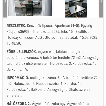
10
11
12
13
14
15
16
6
17
18
19
20
21
22
23
min. Éjszaka
5
3
24
25
26
27
28
29
30
RÉSZLETEK:
Készülék típusa:
Apartman (4+0)
.
Egység
érkezés
Bármelyik nap
Bármelyik nap
Bármel
31
kódja:
u36938
.
létrehozott:
2025. febr. 15.
.
Szállító :
Holiday-Link.com AdG
.
Utolsó frissítés adat:
15.02.2025
A kijelzőn lévő egység ára csak meghatározott számú
18:48:59
.
személyek számára.
Ajánlatok:
FŐBB JELLEMZŐK:
ingyen wifi, kilátás a tengerre,
Holiday-Link fizet: 2025. okt. 6. - 2026. dec. 31. / - 10 %
panoráma a városra, A belső tér területe 72 m2, Az egység
található az első emeleten, Hálószoba: 2, Fürdőszoba: 1,
Feltétlenül szükséges:
Vendégregisztráció (01.07. - 31.08):
Balkon: 0, TV.
10 EUR (once - által _person), Vendégregisztráció (01.01 -
INFORMÁCIÓ:
csillagok száma: 3 . A belső tér területe 72
30.06. / 01.09. - 31.12.): 5 EUR (once - által _person)
m2. Hálószoba: 2. Nappali szoba: 1. Konyha: 1.
Fürdőszoba: 1. Balkon: 0. Az egység található
az első
emeleten
.
HÁLÓSZOBA 2:
Ágyak:
hálószoba ágy
. Ágynemű áll a