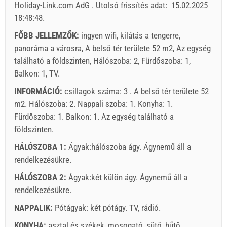
Holiday-Link.com AdG
.
Utolsó frissítés adat:
15.02.2025
A kijelzőn lévő egység ára csak meghatározott számú
18:48:48
.
személyek számára.
Ajánlatok:
FŐBB JELLEMZŐK:
ingyen wifi, kilátás a tengerre,
Holiday-Link fizet: 2025. okt. 6. - 2026. dec. 31. / - 10 %
panoráma a városra, A belső tér területe 52 m2, Az egység
található a földszinten, Hálószoba: 2, Fürdőszoba: 1,
Feltétlenül szükséges:
Vendégregisztráció (01.07. - 31.08):
Balkon: 1, TV.
10 EUR (once - által _person), Vendégregisztráció (01.01 -
INFORMÁCIÓ:
csillagok száma: 3 . A belső tér területe 52
30.06. / 01.09. - 31.12.): 5 EUR (once - által _person)
m2. Hálószoba: 2. Nappali szoba: 1. Konyha: 1.
Fürdőszoba: 1. Balkon: 1. Az egység található
a
földszinten
.
HÁLÓSZOBA 1:
Ágyak:
hálószoba ágy
. Ágynemű áll a
rendelkezésükre.
HÁLÓSZOBA 2:
Ágyak:
két külön ágy
. Ágynemű áll a
rendelkezésükre.
Szállító feltételei
NAPPALIK:
Foglaljon és várjon a visszaigazolásra.
Pótágyak:
két pótágy
.
TV
,
rádió
.
KONYHA:
asztal és székek
,
mosogató
,
sütő
,
hűtő
,