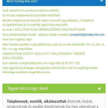
Miért Holiday-link.com?
Holiday-Link fizet: 2025. okt. 6. - 2026. dec. 31. / - 10 %
Csak tanúsított és professzionális beszállítók.
Feltétlenül szükséges:
Vendégregisztráció (01.07. - 31.08):
Az összes tulajdonossal szerződést kötöttünk.
Minden tulajdonosnak meg kell adnia a licencük egy példányát, a felajánlott
10 EUR (once - által _person), Vendégregisztráció (01.01 -
szolgáltatásokat és a személyi igazolvány másolatát.
30.06. / 01.09. - 31.12.): 5 EUR (once - által _person)
Az árak a SZÁLLÍTÁSI OLDAL-RENDELKEZÉSRE VONATKOZÓ SAME.
Ha az árkülönbséget észleli - tudassa velünk e-mailben:
complaint@holiday-link.com
Nem fizet foglalási díjat.
Nem fizetünk jutalékot a beszállítóknak, ezért az ár nem emelkedik 15% -ra, 20% -ra,
30% -ra vagy még többre.
TÁMOGATÁSRA KÖZÖTT SZÁLLÍTOTT SZÁLLÍTÁSOKAT TÖRTÉNŐ
SZÁLLÍTÁSÁRÓL.
Írjon nekünk a info@holiday-link.com vagy +385 (0) 95 707 1725
Helyi ügynökség tényleges támogatása tartózkodása alatt és segítség minden
lehetséges probléma megoldása során.
Tegyen közzé egy cikket
Szállító feltételei
Foglaljon és várjon a visszaigazolásra.
Tulajdonosok, vezetők, alkalmazottak
éttermek, klubok,
rendezvények és egyébb létesítmények írja meg véleményét a