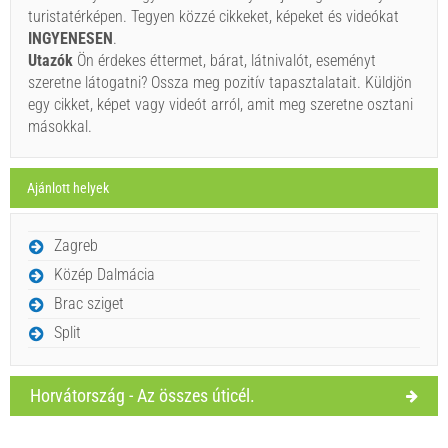
Ha nem szeretné lefoglalni azonnal további kérdése van,
turistatérképen. Tegyen közzé cikkeket, képeket és videókat
kérjük, töltse ki őket, majd kattintson a „Érdeklődés
INGYENESEN
.
küldése”.
Utazók
Ön érdekes éttermet, bárat, látnivalót, eseményt
szeretne látogatni? Ossza meg pozitív tapasztalatait. Küldjön
egy cikket, képet vagy videót arról, amit meg szeretne osztani
másokkal.
Ajánlott helyek
Érdeklődés küldése.
Zagreb
Közép Dalmácia
Brac sziget
Split
Horvátország - Az összes úticél.