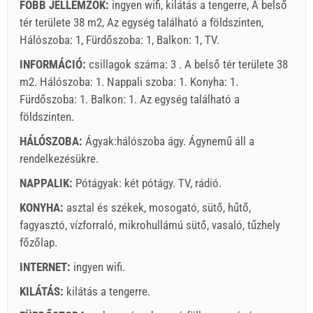
FŐBB JELLEMZŐK:
ingyen wifi, kilátás a tengerre, A belső
tér területe 38 m2, Az egység található a földszinten,
Hálószoba: 1, Fürdőszoba: 1, Balkon: 1, TV.
INFORMÁCIÓ:
csillagok száma: 3 . A belső tér területe 38
m2. Hálószoba: 1. Nappali szoba: 1. Konyha: 1.
Fürdőszoba: 1. Balkon: 1. Az egység található
a
földszinten
.
HÁLÓSZOBA:
Ágyak:
hálószoba ágy
. Ágynemű áll a
rendelkezésükre.
NAPPALIK:
Pótágyak:
két pótágy
.
TV
,
rádió
.
KONYHA:
asztal és székek
,
mosogató
,
sütő
,
hűtő
,
fagyasztó
,
vízforraló
,
mikrohullámú sütő
,
vasaló
,
tűzhely
főzőlap
.
INTERNET:
ingyen wifi
.
KILÁTÁS:
kilátás a tengerre
.