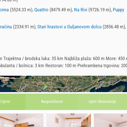
onna
(5524.33 m),
Quattro
(8479.49 m),
Na Rivi
(9726.19 m),
Puppy
račinu
(2334.91 m),
Stari hrastovi u Guljanovom dolcu
(2856.48 m),
 Trajektna / brodska luka: 35 km Najbliža plaža: 600 m More: 450
 Ambulanta / bolnica: 3 km Restoran: 100 m Prehrambena trgovina: 20
Cijene
Raspoloživost
Upiti i
Rezervacije