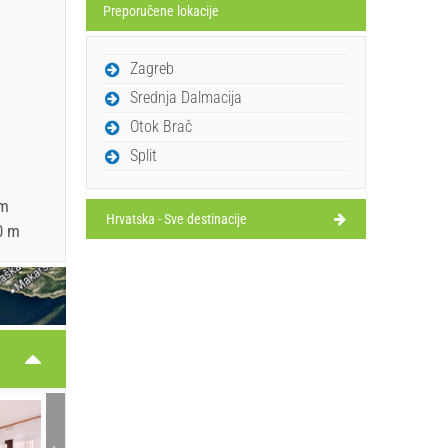
Preporučene lokacije
Zagreb
Srednja Dalmacija
Otok Brač
Split
 m
Hrvatska - Sve destinacije
0 m