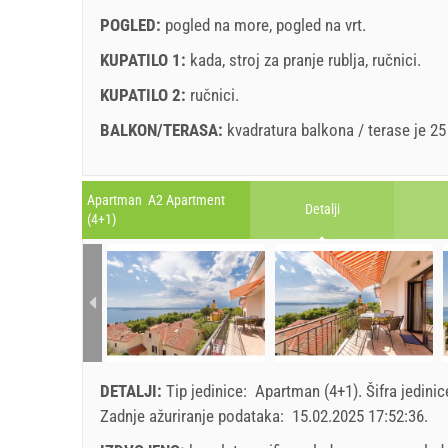
POGLED:
pogled na more
,
pogled na vrt
.
KUPATILO 1:
kada
,
stroj za pranje rublja
,
ručnici
.
KUPATILO 2:
ručnici
.
BALKON/TERASA:
kvadratura balkona / terase je 2
Legenda: termini s
red
pozadinom su rezervirani
A1 Apartment (4+2) : Prices 2026 EUR
Apartman A2 Apartment
Detalji
Polja označena s zvijedicom (*) su obavezna!
(4+1)
25. jul 2026.
Br. osoba
august
2026
14. aug 2026.
SU
MO
TU
WE
TH
FR
SA
SU
1 - 4
171.43 EUR
1
5
192.86 EUR
2
3
4
5
6
7
8
6
6
214.29 EUR
DETALJI:
Tip jedinice:
Apartman (4+1)
.
Šifra jedini
9
10
11
12
13
14
15
13
min. Noćenja
7
Zadnje ažuriranje podataka:
15.02.2025 17:52:36
.
16
17
18
19
20
21
22
20