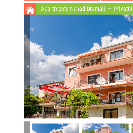
Apartments Nenad Dramalj
–
Privatni