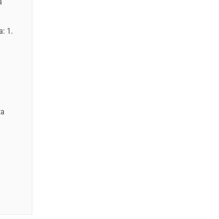
a
: 1.
EUR
za