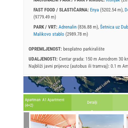
FAST FOOD / SLASTIČARNA:
Enya
(5202.54 m),
D
(9779.49 m)
PARK / VRT:
Adrenalin
(836.88 m),
Šetnica uz Dub
Malikovo stablo
(2989.78 m)
OPREMLJENOST:
besplatno parkiralište
UDALJENOSTI:
Centar grada: 150 m Aerodrom 30 km
Najbliži javni prijevoz (autobus ili tramvaj): 0.1 m
Apartman A1 Apartment
Detalji
(4+2)