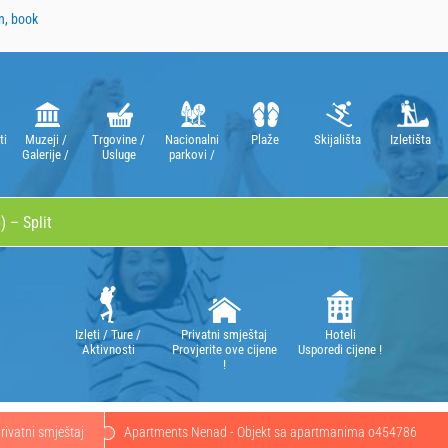
n, book
ti
Muzeji /
Trgovine /
Nacionalni
Plaže
Skijališta
Izletišta
Galerije /
Usluge
parkovi /
Kazališta /
Parkovi
Opere
prirode
Izleti / Ture /
Privatni smještaj
Hoteli
Aktivnosti
Provjerite ove cijene
Usporedi cijene !
!
rivatni smještaj
Apartments Nenad - Objekt sa apartmanima o454786