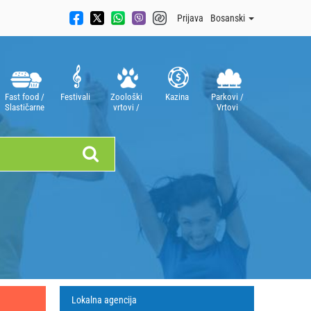
Prijava
Bosanski
Fast food /
Festivali
Zoološki
Kazina
Parkovi /
Slastičarne
vrtovi /
Vrtovi
Akvariji
Lokalna agencija