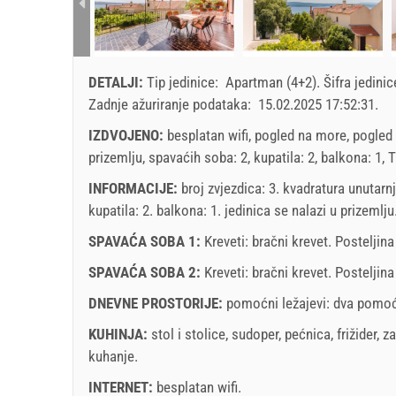
DETALJI:
Tip jedinice:
Apartman (4+2)
.
Šifra jedini
Zadnje ažuriranje podataka:
15.02.2025 17:52:31
.
IZDVOJENO:
besplatan wifi, pogled na more, pogled 
prizemlju, spavaćih soba: 2, kupatila: 2, balkona: 1, T
INFORMACIJE:
broj zvjezdica: 3. kvadratura unutarn
kupatila: 2. balkona: 1. jedinica se nalazi
u prizemlju
SPAVAĆA SOBA 1:
Kreveti:
bračni krevet
. Posteljina
SPAVAĆA SOBA 2:
Kreveti:
bračni krevet
. Posteljin
DNEVNE PROSTORIJE:
pomoćni ležajevi:
dva pomoć
KUHINJA:
stol i stolice
,
sudoper
,
pećnica
,
frižider
,
za
kuhanje
.
INTERNET:
besplatan wifi
.