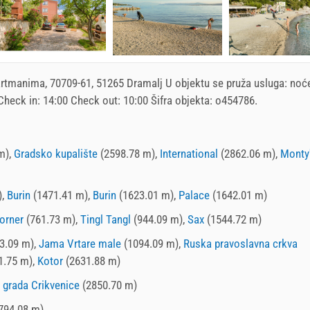
artmanima
, 70709-61, 51265 Dramalj U objektu se pruža usluga:
noć
 Check in:
14:00
Check out:
10:00
Šifra objekta: o454786.
m),
Gradsko kupalište
(2598.78 m),
International
(2862.06 m),
Monty
),
Burin
(1471.41 m),
Burin
(1623.01 m),
Palace
(1642.01 m)
orner
(761.73 m),
Tingl Tangl
(944.09 m),
Sax
(1544.72 m)
3.09 m),
Jama Vrtare male
(1094.09 m),
Ruska pravoslavna crkva
1.75 m),
Kotor
(2631.88 m)
 grada Crikvenice
(2850.70 m)
794.08 m)