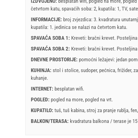
dolazak
Svaki dan
IZDVOJENO:
besplatan wifi, pogled na more, pogled 
23
24
25
26
27
28
29
27
četvrtom katu, spavaćih soba: 2, kupatila: 1, TV, sate
30
31
Prikazana cijena je po jedinici za određeni broj oso
INFORMACIJE:
broj zvjezdica: 3. kvadratura unutarn
Ponude:
kupatila: 1. jedinica se nalazi
na četvrtom katu
.
Holiday-Link plaća: 30. sep 2025. - 31. dec 2026. 
SPAVAĆA SOBA 1:
Kreveti:
bračni krevet
. Posteljin
november
2026
Obavezno:
Prijava gostiju (01.07. - 31.08): 10 EUR (on
SPAVAĆA SOBA 2:
Kreveti:
bračni krevet
. Posteljin
SU
MO
TU
WE
TH
FR
SA
SU
(once - za_person)
DNEVNE PROSTORIJE:
pomoćni ležajevi:
jedan pomo
1
2
3
4
5
6
7
KUHINJA:
stol i stolice
,
sudoper
,
pećnica
,
frižider
,
za
8
9
10
11
12
13
14
6
kuhanje
.
15
16
17
18
19
20
21
13
INTERNET:
besplatan wifi
.
22
23
24
25
26
27
28
20
Uvjeti i odredbe dobavljača
POGLED:
pogled na more
,
pogled na vrt
.
29
30
27
Rezervira
KUPATILO:
tuš
,
tuš kabina
,
stroj za pranje rublja
,
fen
BALKON/TERASA:
kvadratura balkona / terase je 1
Ukoliko ne želite odmah rezervirati i imate još pitanja
kliknite ˝Pošalji upit˝.