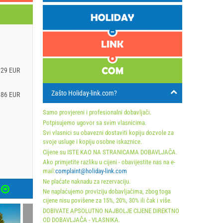
.29 EUR
Zašto Holiday-link.com?
.86 EUR
Samo provjereni i profesionalni dobavljači.
Potpisujemo ugovor sa svim vlasnicima.
Svi vlasnici su obavezni dostaviti kopiju dozvole za
svoje usluge i kopiju osobne iskaznice.
Cijene su ISTE KAO NA STRANICAMA DOBAVLJAČA.
Ako primjetite razliku u cijeni - obavijestite nas na e-
mail:
complaint@holiday-link.com
Ne plaćate naknadu za rezervaciju.
Ne naplaćujemo proviziju dobavljačima, zbog toga
cijene nisu povišene za 15%, 20%, 30% ili čak i više.
DOBIVATE APSOLUTNO NAJBOLJE CIJENE DIREKTNO
OD DOBAVLJAČA - VLASNIKA.