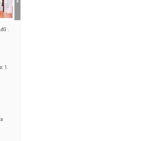
 AdG
.
: 1.
za