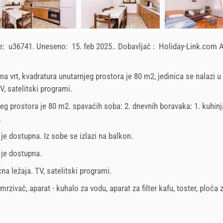
ce:
u36741
.
Uneseno:
15. feb 2025.
.
Dobavljač :
Holiday-Link.com
na vrt, kvadratura unutarnjeg prostora je 80 m2, jedinica se nalazi u
V, satelitski programi.
jeg prostora je 80 m2. spavaćih soba: 2. dnevnih boravaka: 1. kuhinja
.
 je dostupna. Iz sobe se izlazi na balkon.
a je dostupna.
na ležaja
.
TV
,
satelitski programi
.
mrzivač
,
aparat - kuhalo za vodu
,
aparat za filter kafu
,
toster
,
ploča 