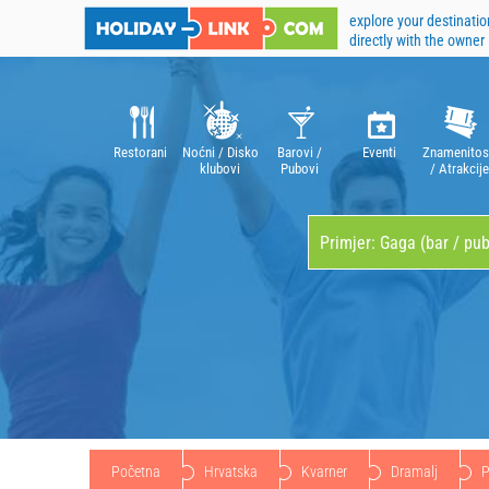
explore your destinatio
directly with the owner
Restorani
Noćni / Disko
Barovi /
Eventi
Znamenitos
klubovi
Pubovi
/ Atrakcije
Početna
Hrvatska
Kvarner
Dramalj
P