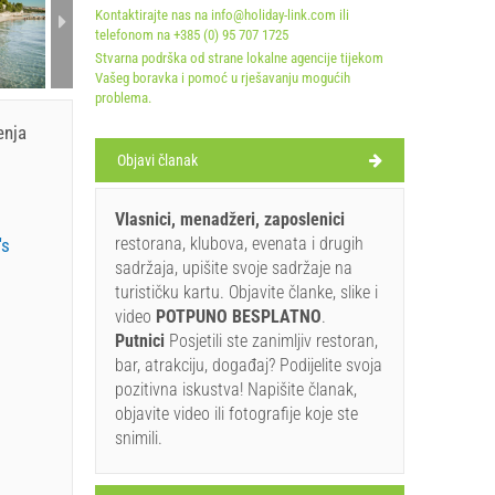
Kontaktirajte nas na info@holiday-link.com ili
telefonom na +385 (0) 95 707 1725
A1 Apartment (4+2):
A1 Apartment (4+2):
A1 Apa
Stvarna podrška od strane lokalne agencije tijekom
Vašeg boravka i pomoć u rješavanju mogućih
problema.
enja
Objavi članak
Vlasnici, menadžeri, zaposlenici
restorana, klubova, evenata i drugih
's
sadržaja, upišite svoje sadržaje na
turističku kartu. Objavite članke, slike i
video
POTPUNO BESPLATNO
.
Putnici
Posjetili ste zanimljiv restoran,
bar, atrakciju, događaj? Podijelite svoja
pozitivna iskustva! Napišite članak,
objavite video ili fotografije koje ste
snimili.