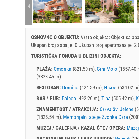
rtment (4+1):
OSNOVNO O OBJEKTU:
Vrsta objekta:
Objekt sa ap
Ukupan broj soba je: 0 Ukupan broj apartmana je: 2
TURISTIČKA PONUDA U BLIZINI OBJEKTA:
PLAŽA:
Omorika
(821.50 m),
Crni Molo
(1557.40 
(3323.45 m)
RESTORAN:
Domino
(424.39 m),
Nico’s
(534.02 m
BAR / PUB:
Balboa
(492.20 m),
Tina
(505.42 m),
K
ZNAMENITOST / ATRAKCIJA:
Crkva Sv. Jelene
(6
(1825.54 m),
Memorijalni atelje Zvonka Cara
(200
MUZEJ / GALERIJA / KAZALIŠTE / OPERA:
Muzej
NACIONALNI PARK / PARK PRIRODE:
Risnjak
(26