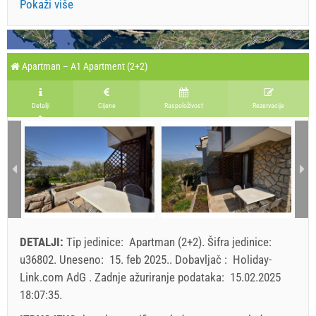
Pokaži više
Apartman – A1 Apartment (2+2)
Detalji
Cijene
Raspoloživost
Rezervacije
DETALJI:
Tip jedinice:
Apartman (2+2)
.
Šifra jedinice:
u36802
.
Uneseno:
15. feb 2025.
.
Dobavljač :
Holiday-
Link.com AdG
.
Zadnje ažuriranje podataka:
15.02.2025
18:07:35
.