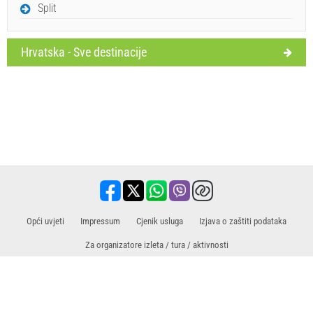
Split
Hrvatska - Sve destinacije
Opći uvjeti
Impressum
Cjenik usluga
​​Izjava o zaštiti podataka
Za organizatore izleta / tura / aktivnosti
Prodajni partner za izlete / ture i aktivnosti
Putovanja, odmor, turistički sadržaji, hoteli, smještaj. Sve informacije na jednom
mjestu.