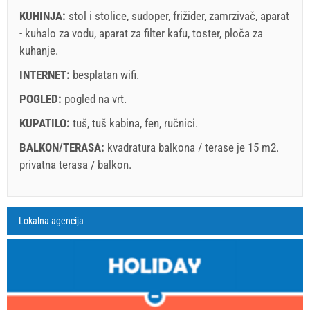
Uvjeti i odredbe dobavljača
KUHINJA:
stol i stolice
,
sudoper
,
frižider
,
zamrzivač
,
aparat
- kuhalo za vodu
Rezervirajte i čekajte na potvrdu
,
aparat za filter kafu
,
toster
,
ploča za
kuhanje
.
Ukoliko ne želite odmah rezervirati i imate još pitanja,
INTERNET:
besplatan wifi
.
upišite ih ispod i kliknite ˝Pošalji upit˝.
POGLED:
pogled na vrt
.
KUPATILO:
tuš
,
tuš kabina
,
fen
,
ručnici
.
BALKON/TERASA:
kvadratura balkona / terase je 15 m2.
privatna terasa / balkon
.
Pošalji upit
Legenda: termini s
red
pozadinom su rezervirani
A3 Apartment (2+0) : Prices 2026 EUR
Lokalna agencija
Polja označena s zvijedicom (*) su obavezna!
august
2026
4. jul 2026.
22. aug 2026.
12. se
Br. osoba
21. aug 2026.
11. sep 2026.
25. se
SU
MO
TU
WE
TH
FR
SA
1 - 2
157.14 EUR
135.71 EUR
107.1
1
min. Noćenja
7
7
2
3
4
5
6
7
8