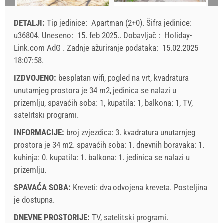
23
24
25
26
27
28
29
Prikazana cijena je po jedinici za određeni broj osoba.
DETALJI:
Tip jedinice:
Apartman (2+0)
.
Šifra jedinice:
Ponude:
30
31
u36804
.
Uneseno:
15. feb 2025.
.
Dobavljač :
Holiday-
Holiday-Link plaća: 6. okt 2025. - 31. dec 2026. / - 10 %
Link.com AdG
.
Zadnje ažuriranje podataka:
15.02.2025
18:07:58
.
Obavezno:
Prijava gostiju (01.07. - 31.08): 10 EUR (once -
za_person), Prijava gostiju (01.01 - 30.06. / 01.09. - 31.12.):
IZDVOJENO:
besplatan wifi, pogled na vrt, kvadratura
5 EUR (once - za_person)
unutarnjeg prostora je 34 m2, jedinica se nalazi u
prizemlju, spavaćih soba: 1, kupatila: 1, balkona: 1, TV,
satelitski programi.
INFORMACIJE:
broj zvjezdica: 3. kvadratura unutarnjeg
prostora je 34 m2. spavaćih soba: 1. dnevnih boravaka: 1.
kuhinja: 0. kupatila: 1. balkona: 1. jedinica se nalazi
u
prizemlju
.
SPAVAĆA SOBA:
Kreveti:
dva odvojena kreveta
. Posteljina
je dostupna.
DNEVNE PROSTORIJE:
TV
,
satelitski programi
.