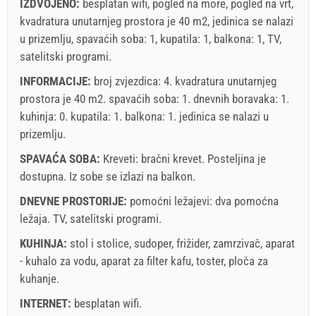
IZDVOJENO:
besplatan wifi, pogled na more, pogled na vrt,
kvadratura unutarnjeg prostora je 40 m2, jedinica se nalazi
u prizemlju, spavaćih soba: 1, kupatila: 1, balkona: 1, TV,
satelitski programi.
INFORMACIJE:
broj zvjezdica: 4. kvadratura unutarnjeg
prostora je 40 m2. spavaćih soba: 1. dnevnih boravaka: 1.
kuhinja: 0. kupatila: 1. balkona: 1. jedinica se nalazi
u
prizemlju
.
SPAVAĆA SOBA:
Kreveti:
bračni krevet
. Posteljina je
dostupna. Iz sobe se izlazi na balkon.
DNEVNE PROSTORIJE:
pomoćni ležajevi:
dva pomoćna
ležaja
.
TV
,
satelitski programi
.
KUHINJA:
stol i stolice
,
sudoper
,
frižider
,
zamrzivač
,
aparat
- kuhalo za vodu
,
aparat za filter kafu
,
toster
,
ploča za
kuhanje
.
INTERNET:
besplatan wifi
.