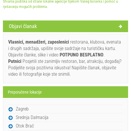
Stvarna podrška od strane lokalne agencije tijekom Vašeg boravka i pomoć u
rješavanju mogućih problema.
Uvjeti i odredbe dobavljača
Objavi članak
Rezervirajte i čekajte na potvrdu
Vlasnici, menadžeri, zaposlenici
restorana, klubova, evenata
Ukoliko ne želite odmah rezervirati i imate još pitanja,
i drugih sadržaja, upišite svoje sadržaje na turističku kartu.
upišite ih ispod i kliknite ˝Pošalji upit˝.
Objavite članke, slike i video
POTPUNO BESPLATNO
.
Putnici
Posjetili ste zanimljiv restoran, bar, atrakciju, događaj?
Podijelite svoja pozitivna iskustva! Napišite članak, objavite
video ili fotografije koje ste snimili.
Preporučene lokacije
Pošalji upit
Zagreb
Srednja Dalmacija
Otok Brač