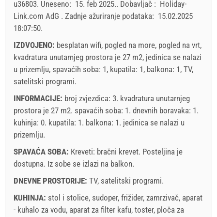
u36803
.
Uneseno:
15. feb 2025.
.
Dobavljač :
Holiday-
Link.com AdG
.
Zadnje ažuriranje podataka:
15.02.2025
Prikazana cijena je po jedinici za određeni broj osoba.
18:07:50
.
Ponude:
Holiday-Link plaća: 6. okt 2025. - 31. dec 2026. / - 10 %
IZDVOJENO:
besplatan wifi, pogled na more, pogled na vrt,
kvadratura unutarnjeg prostora je 27 m2, jedinica se nalazi
Obavezno:
Prijava gostiju (01.07. - 31.08): 10 EUR (once -
u prizemlju, spavaćih soba: 1, kupatila: 1, balkona: 1, TV,
za_person), Prijava gostiju (01.01 - 30.06. / 01.09. - 31.12.):
satelitski programi.
5 EUR (once - za_person)
INFORMACIJE:
broj zvjezdica: 3. kvadratura unutarnjeg
prostora je 27 m2. spavaćih soba: 1. dnevnih boravaka: 1.
kuhinja: 0. kupatila: 1. balkona: 1. jedinica se nalazi
u
prizemlju
.
SPAVAĆA SOBA:
Kreveti:
bračni krevet
. Posteljina je
dostupna. Iz sobe se izlazi na balkon.
DNEVNE PROSTORIJE:
TV
,
satelitski programi
.
Uvjeti i odredbe dobavljača
KUHINJA:
stol i stolice
,
sudoper
,
frižider
,
zamrzivač
,
aparat
- kuhalo za vodu
Rezervirajte i čekajte na potvrdu
,
aparat za filter kafu
,
toster
,
ploča za