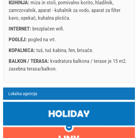
Pravila in pogoji dobavitelja
KUHINJA:
miza in stoli
,
pomivalno korito
,
hladilnik
,
zamrzovalnik
Rezervirajte in počakajte na potrditev
,
aparat - kuhalnik za vodo
,
aparat za filter
kavo
,
opekač
,
kuhalna plošča
.
Če ne želite rezervirati vnaprej in imate dodatna vprašanja,
INTERNET:
brezplačen wifi
.
jih zapišite spodaj in kliknite "Pošlji povpraševanje".
POGLEJ:
pogled na vrt
.
KOPALNICA:
tuš
,
tuš kabina
,
fen
,
brisače
.
BALKON / TERASA:
kvadratura balkona / terase je 15 m2.
zasebna terasa/balkon
.
Pošlji povpraševanje
Legenda: termini z red ozadjem so rezervirani
A3 Apartment (2+0) : Prices 2026 EUR
Lokalna agencija
Polja označena z zvezdico (*) so obvezna!
august
2026
4. jul. 2026
22. avg. 2026
12. s
Št. Oseb
21. avg. 2026
11. sep. 2026
25. s
SU
MO
TU
WE
TH
FR
SA
1 - 2
157.14 EUR
135.71 EUR
107.
1
min. Prenočitev
7
7
2
3
4
5
6
7
8