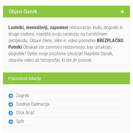
Objavi članek
Pravila in pogoji dobavitelja
Lastniki, menedžerji, zaposleni
restavracije, klubi, dogodki in
Rezervirajte in počakajte na potrditev
druge vsebine, napišite svojo recenzijo na turističnem
zemljevidu. Objavi člene, slike in video posnetke
BREZPLAČNO
.
Če ne želite rezervirati vnaprej in imate dodatna vprašanja,
Potniki
Obiskali ste zanimivo restavracijo, bar, atrakcijo,
jih zapišite spodaj in kliknite "Pošlji povpraševanje".
dogodek? Delite svoje pozitivne izkušnje! Napišite članek,
objavite video ali fotografije, ki ste jih posneli.
Priporočene lokacije
Zagreb
Pošlji povpraševanje
Srednja Dalmacija
Otok Brač
Split