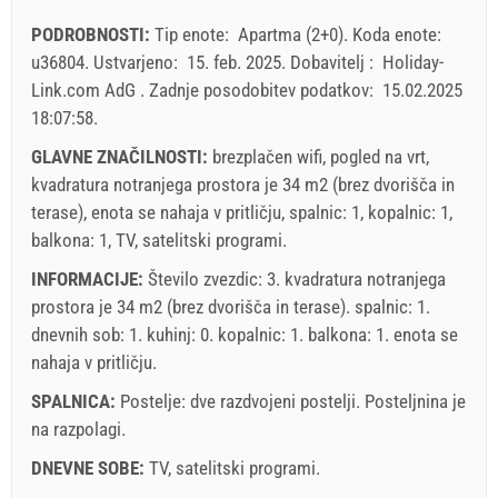
23
24
25
26
27
28
29
Cena prikazana je za enoto za določeno število oseb
PODROBNOSTI:
Tip enote:
Apartma (2+0)
.
Koda enote:
Ponudbe:
30
31
u36804
.
Ustvarjeno:
15. feb. 2025
.
Dobavitelj :
Holiday-
Holiday-Link plača: 6. okt. 2025 - 31. dec. 2026 / - 10 %
Link.com AdG
.
Zadnje posodobitev podatkov:
15.02.2025
18:07:58
.
Obvezno:
Prijava gostov (01.07. - 31.08): 10 EUR (once -
za_person), Prijava gostov (01.01 - 30.06. / 01.09. - 31.12.):
GLAVNE ZNAČILNOSTI:
brezplačen wifi, pogled na vrt,
5 EUR (once - za_person)
kvadratura notranjega prostora je 34 m2 (brez dvorišča in
terase), enota se nahaja v pritličju, spalnic: 1, kopalnic: 1,
balkona: 1, TV, satelitski programi.
INFORMACIJE:
Število zvezdic: 3. kvadratura notranjega
prostora je 34 m2 (brez dvorišča in terase). spalnic: 1.
dnevnih sob: 1. kuhinj: 0. kopalnic: 1. balkona: 1. enota se
nahaja
v pritličju
.
SPALNICA:
Postelje:
dve razdvojeni postelji
. Posteljnina je
na razpolagi.
DNEVNE SOBE:
TV
,
satelitski programi
.