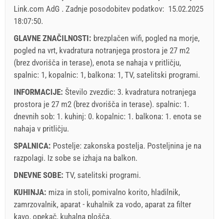
Link.com AdG
.
Zadnje posodobitev podatkov:
15.02.2025
Cena prikazana je za enoto za določeno število oseb
18:07:50
.
Ponudbe:
Holiday-Link plača: 6. okt. 2025 - 31. dec. 2026 / - 10 %
GLAVNE ZNAČILNOSTI:
brezplačen wifi, pogled na morje,
pogled na vrt, kvadratura notranjega prostora je 27 m2
Obvezno:
Prijava gostov (01.07. - 31.08): 10 EUR (once -
(brez dvorišča in terase), enota se nahaja v pritličju,
za_person), Prijava gostov (01.01 - 30.06. / 01.09. - 31.12.):
spalnic: 1, kopalnic: 1, balkona: 1, TV, satelitski programi.
5 EUR (once - za_person)
INFORMACIJE:
Število zvezdic: 3. kvadratura notranjega
prostora je 27 m2 (brez dvorišča in terase). spalnic: 1.
dnevnih sob: 1. kuhinj: 0. kopalnic: 1. balkona: 1. enota se
nahaja
v pritličju
.
SPALNICA:
Postelje:
zakonska postelja
. Posteljnina je na
razpolagi. Iz sobe se izhaja na balkon.
DNEVNE SOBE:
TV
,
satelitski programi
.
Pravila in pogoji dobavitelja
KUHINJA:
miza in stoli
,
pomivalno korito
,
hladilnik
,
zamrzovalnik
Rezervirajte in počakajte na potrditev
,
aparat - kuhalnik za vodo
,
aparat za filter
kavo
,
opekač
,
kuhalna plošča
.