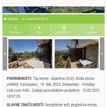
Apartma – A1 Apartment (2+2)
Podrobnosti
Cene
Razpoložljivost
Rezervacije
PODROBNOSTI:
Tip enote:
Apartma (2+2)
.
Koda enote:
u36802
.
Ustvarjeno:
15. feb. 2025
.
Dobavitelj :
Holiday-
Link.com AdG
.
Zadnje posodobitev podatkov:
15.02.2025
18:07:35
.
GLAVNE ZNAČILNOSTI:
brezplačen wifi, pogled na morje,