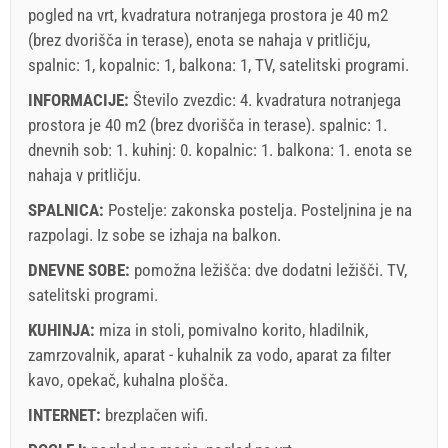
pogled na vrt, kvadratura notranjega prostora je 40 m2
(brez dvorišča in terase), enota se nahaja v pritličju,
spalnic: 1, kopalnic: 1, balkona: 1, TV, satelitski programi.
INFORMACIJE:
Število zvezdic: 4. kvadratura notranjega
prostora je 40 m2 (brez dvorišča in terase). spalnic: 1.
dnevnih sob: 1. kuhinj: 0. kopalnic: 1. balkona: 1. enota se
nahaja
v pritličju
.
SPALNICA:
Postelje:
zakonska postelja
. Posteljnina je na
razpolagi. Iz sobe se izhaja na balkon.
DNEVNE SOBE:
pomožna ležišča:
dve dodatni ležišči
.
TV
,
satelitski programi
.
KUHINJA:
miza in stoli
,
pomivalno korito
,
hladilnik
,
zamrzovalnik
,
aparat - kuhalnik za vodo
,
aparat za filter
kavo
,
opekač
,
kuhalna plošča
.
INTERNET:
brezplačen wifi
.