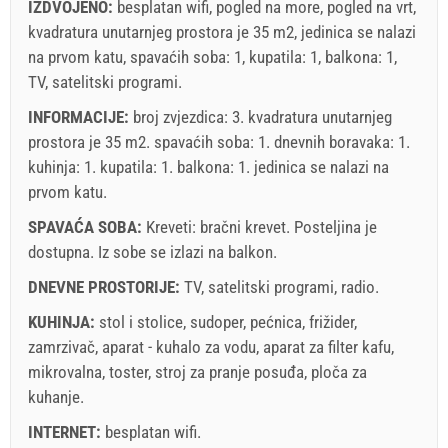
IZDVOJENO:
besplatan wifi, pogled na more, pogled na vrt,
kvadratura unutarnjeg prostora je 35 m2, jedinica se nalazi
na prvom katu, spavaćih soba: 1, kupatila: 1, balkona: 1,
TV, satelitski programi.
INFORMACIJE:
broj zvjezdica: 3. kvadratura unutarnjeg
prostora je 35 m2. spavaćih soba: 1. dnevnih boravaka: 1.
kuhinja: 1. kupatila: 1. balkona: 1. jedinica se nalazi
na
prvom katu
.
SPAVAĆA SOBA:
Kreveti:
bračni krevet
. Posteljina je
dostupna. Iz sobe se izlazi na balkon.
DNEVNE PROSTORIJE:
TV
,
satelitski programi
,
radio
.
KUHINJA:
stol i stolice
,
sudoper
,
pećnica
,
frižider
,
zamrzivač
,
aparat - kuhalo za vodu
,
aparat za filter kafu
,
mikrovalna
,
toster
,
stroj za pranje posuđa
,
ploča za
kuhanje
.
INTERNET:
besplatan wifi
.