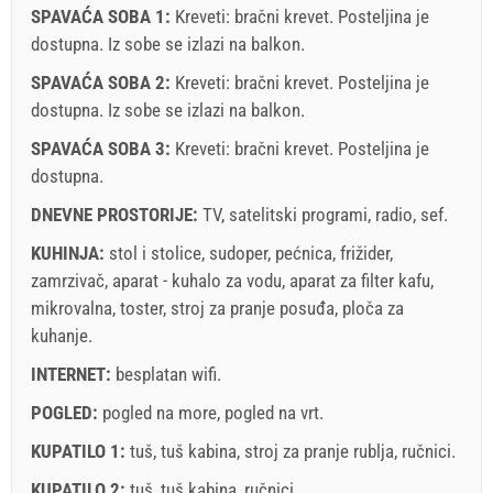
SPAVAĆA SOBA 1:
Kreveti:
bračni krevet
. Posteljina je
dostupna. Iz sobe se izlazi na balkon.
SPAVAĆA SOBA 2:
Kreveti:
bračni krevet
. Posteljina je
dostupna. Iz sobe se izlazi na balkon.
Uvjeti i odredbe dobavljača
SPAVAĆA SOBA 3:
Rezervirajte i čekajte na potvrdu
Kreveti:
bračni krevet
. Posteljina je
dostupna.
Ukoliko ne želite odmah rezervirati i imate još pitanja,
DNEVNE PROSTORIJE:
TV
,
satelitski programi
,
radio
,
sef
.
upišite ih ispod i kliknite ˝Pošalji upit˝.
KUHINJA:
stol i stolice
,
sudoper
,
pećnica
,
frižider
,
zamrzivač
,
aparat - kuhalo za vodu
,
aparat za filter kafu
,
mikrovalna
,
toster
,
stroj za pranje posuđa
,
ploča za
kuhanje
.
INTERNET:
besplatan wifi
.
Pošalji upit
POGLED:
pogled na more
,
pogled na vrt
.
KUPATILO 1:
tuš
,
tuš kabina
,
stroj za pranje rublja
,
ručnici
.
KUPATILO 2:
tuš
,
tuš kabina
,
ručnici
.