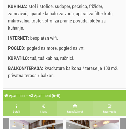
KUHINJA:
stol i stolice
,
sudoper
,
pećnica
,
frižider
,
Ukoliko ne želite odmah rezervirati i imate još pitanja,
zamrzivač
,
aparat - kuhalo za vodu
,
aparat za filter kafu
,
upišite ih ispod i kliknite ˝Pošalji upit˝.
mikrovalna
,
toster
,
stroj za pranje posuđa
,
ploča za
kuhanje
.
INTERNET:
besplatan wifi
.
POGLED:
pogled na more
,
pogled na vrt
.
KUPATILO:
tuš
,
tuš kabina
,
ručnici
.
Pošalji upit
BALKON/TERASA:
kvadratura balkona / terase je 100 m2.
privatna terasa / balkon
.
Legenda: termini s
red
pozadinom su rezervirani
A2 Apartment (4+0) : Prices 2026 EUR
Apartman – A3 Apartment (6+0)
Polja označena s zvijedicom (*) su obavezna!
august
2026
11. jul 2026.
15. aug 2026.
22. 
Br. osoba
Detalji
Cijene
Raspoloživost
Rezervacije
14. aug 2026.
21. aug 2026.
28. 
SU
MO
TU
WE
TH
FR
SA
1 - 2
1