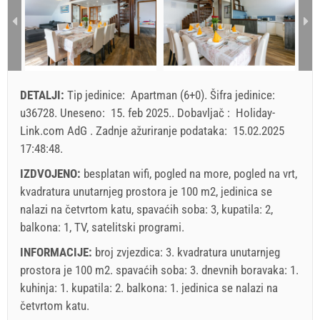
3
115.50 EUR
104.49 EUR
89
2
3
4
5
6
7
8
9
10
11
12
13
14
15
4
16
17
18
19
20
21
22
min. Noćenja
7
7
23
24
25
26
27
28
29
DETALJI:
Tip jedinice:
Apartman (6+0)
.
Šifra jedinice:
dolazak
Subota / Nedjelja
Subota / Nedjelja
Subota
30
31
u36728
.
Uneseno:
15. feb 2025.
.
Dobavljač :
Holiday-
Link.com AdG
.
Zadnje ažuriranje podataka:
15.02.2025
Prikazana cijena je po jedinici za određeni broj osoba.
17:48:48
.
Ponude:
Holiday-Link plaća: 30. sep 2025. - 31. dec 2026. / - 10
IZDVOJENO:
besplatan wifi, pogled na more, pogled na vrt,
%
kvadratura unutarnjeg prostora je 100 m2, jedinica se
nalazi na četvrtom katu, spavaćih soba: 3, kupatila: 2,
Obavezno:
Prijava gostiju (01.07. - 31.08): 10 EUR (once -
balkona: 1, TV, satelitski programi.
za_person), Prijava gostiju (01.01 - 30.06. / 01.09. - 31.12.):
INFORMACIJE:
broj zvjezdica: 3. kvadratura unutarnjeg
5 EUR (once - za_person)
prostora je 100 m2. spavaćih soba: 3. dnevnih boravaka: 1.
kuhinja: 1. kupatila: 2. balkona: 1. jedinica se nalazi
na
četvrtom katu
.