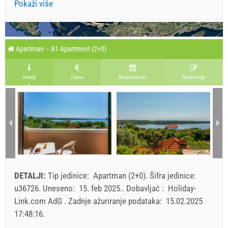
Pokaži više
Apartman – A1 Apartment (2+0)
Detalji
Cijene
Raspoloživost
Rezervacije
DETALJI:
Tip jedinice:
Apartman (2+0)
.
Šifra jedinice:
u36726
.
Uneseno:
15. feb 2025.
.
Dobavljač :
Holiday-
Link.com AdG
.
Zadnje ažuriranje podataka:
15.02.2025
17:48:16
.