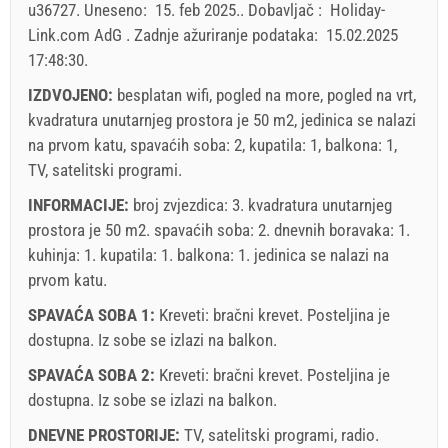
u36727
.
Uneseno:
15. feb 2025.
.
Dobavljač :
Holiday-
Holiday-Link plaća: 30. sep 2025. - 31. dec 2026. / - 10
Link.com AdG
.
Zadnje ažuriranje podataka:
15.02.2025
%
17:48:30
.
Obavezno:
Prijava gostiju (01.07. - 31.08): 10 EUR (once -
IZDVOJENO:
besplatan wifi, pogled na more, pogled na vrt,
za_person), Prijava gostiju (01.01 - 30.06. / 01.09. - 31.12.):
kvadratura unutarnjeg prostora je 50 m2, jedinica se nalazi
5 EUR (once - za_person)
na prvom katu, spavaćih soba: 2, kupatila: 1, balkona: 1,
TV, satelitski programi.
INFORMACIJE:
broj zvjezdica: 3. kvadratura unutarnjeg
prostora je 50 m2. spavaćih soba: 2. dnevnih boravaka: 1.
kuhinja: 1. kupatila: 1. balkona: 1. jedinica se nalazi
na
prvom katu
.
SPAVAĆA SOBA 1:
Kreveti:
bračni krevet
. Posteljina je
dostupna. Iz sobe se izlazi na balkon.
SPAVAĆA SOBA 2:
Kreveti:
bračni krevet
. Posteljina je
dostupna. Iz sobe se izlazi na balkon.
Uvjeti i odredbe dobavljača
DNEVNE PROSTORIJE:
Rezervirajte i čekajte na potvrdu
TV
,
satelitski programi
,
radio
.