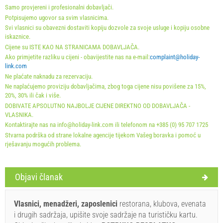
Samo provjereni i profesionalni dobavljači.
Obavezno:
Prijava gostiju (01.07. - 31.08): 10 EUR (once -
Potpisujemo ugovor sa svim vlasnicima.
Svi vlasnici su obavezni dostaviti kopiju dozvole za svoje usluge i kopiju osobne
za_person), Prijava gostiju (01.01 - 30.06. / 01.09. - 31.12.):
iskaznice.
5 EUR (once - za_person)
Cijene su ISTE KAO NA STRANICAMA DOBAVLJAČA.
Ako primjetite razliku u cijeni - obavijestite nas na e-mail:
complaint@holiday-
link.com
Ne plaćate naknadu za rezervaciju.
Ne naplaćujemo proviziju dobavljačima, zbog toga cijene nisu povišene za 15%,
20%, 30% ili čak i više.
DOBIVATE APSOLUTNO NAJBOLJE CIJENE DIREKTNO OD DOBAVLJAČA -
VLASNIKA.
Kontaktirajte nas na info@holiday-link.com ili telefonom na +385 (0) 95 707 1725
Stvarna podrška od strane lokalne agencije tijekom Vašeg boravka i pomoć u
rješavanju mogućih problema.
Uvjeti i odredbe dobavljača
Objavi članak
Rezervirajte i čekajte na potvrdu
Vlasnici, menadžeri, zaposlenici
restorana, klubova, evenata
Ukoliko ne želite odmah rezervirati i imate još pitanja,
i drugih sadržaja, upišite svoje sadržaje na turističku kartu.
upišite ih ispod i kliknite ˝Pošalji upit˝.