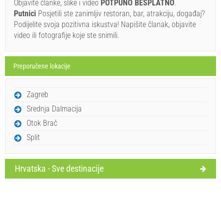
Objavite članke, slike i video
POTPUNO BESPLATNO
.
Putnici
Posjetili ste zanimljiv restoran, bar, atrakciju, događaj?
Podijelite svoja pozitivna iskustva! Napišite članak, objavite
video ili fotografije koje ste snimili.
Preporučene lokacije
Pošalji upit
Zagreb
Srednja Dalmacija
Otok Brač
Split
Hrvatska - Sve destinacije