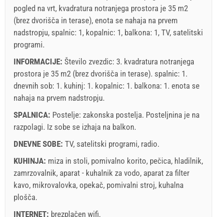
pogled na vrt, kvadratura notranjega prostora je 35 m2
(brez dvorišča in terase), enota se nahaja na prvem
nadstropju, spalnic: 1, kopalnic: 1, balkona: 1, TV, satelitski
programi.
INFORMACIJE:
Število zvezdic: 3. kvadratura notranjega
prostora je 35 m2 (brez dvorišča in terase). spalnic: 1.
dnevnih sob: 1. kuhinj: 1. kopalnic: 1. balkona: 1. enota se
nahaja
na prvem nadstropju
.
SPALNICA:
Postelje:
zakonska postelja
. Posteljnina je na
razpolagi. Iz sobe se izhaja na balkon.
DNEVNE SOBE:
TV
,
satelitski programi
,
radio
.
KUHINJA:
miza in stoli
,
pomivalno korito
,
pečica
,
hladilnik
,
zamrzovalnik
,
aparat - kuhalnik za vodo
,
aparat za filter
kavo
,
mikrovalovka
,
opekač
,
pomivalni stroj
,
kuhalna
plošča
.
INTERNET:
brezplačen wifi
.