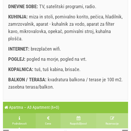
DNEVNE SOBE:
TV
,
satelitski programi
,
radio
.
Če ne želite rezervirati vnaprej in imate dodatna vprašanja,
KUHINJA:
miza in stoli
,
pomivalno korito
,
pečica
,
hladilnik
,
jih zapišite spodaj in kliknite "Pošlji povpraševanje".
zamrzovalnik
,
aparat - kuhalnik za vodo
,
aparat za filter
kavo
,
mikrovalovka
,
opekač
,
pomivalni stroj
,
kuhalna
plošča
.
INTERNET:
brezplačen wifi
.
POGLEJ:
pogled na morje
,
pogled na vrt
.
Pošlji povpraševanje
KOPALNICA:
tuš
,
tuš kabina
,
brisače
.
BALKON / TERASA:
kvadratura balkona / terase je 100 m2.
zasebna terasa/balkon
.
Legenda: termini z red ozadjem so rezervirani
A2 Apartment (4+0) : Prices 2026 EUR
Apartma – A3 Apartment (6+0)
Polja označena z zvezdico (*) so obvezna!
august
2026
11. jul. 2026
15. avg. 2026
22.
Št. Oseb
Podrobnosti
Cene
Razpoložljivost
Rezervacije
14. avg. 2026
21. avg. 2026
28.
SU
MO
TU
WE
TH
FR
SA