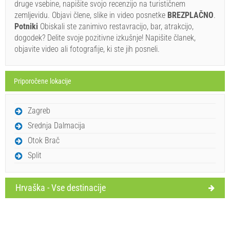
druge vsebine, napišite svojo recenzijo na turističnem
zemljevidu. Objavi člene, slike in video posnetke
BREZPLAČNO
.
Če ne želite rezervirati vnaprej in imate dodatna vprašanja,
Potniki
Obiskali ste zanimivo restavracijo, bar, atrakcijo,
jih zapišite spodaj in kliknite "Pošlji povpraševanje".
dogodek? Delite svoje pozitivne izkušnje! Napišite članek,
objavite video ali fotografije, ki ste jih posneli.
Priporočene lokacije
Zagreb
Pošlji povpraševanje
Srednja Dalmacija
Otok Brač
Split
Hrvaška - Vse destinacije