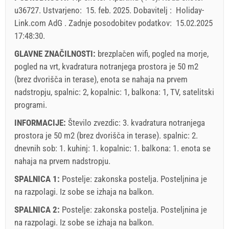
Ponudbe:
30
31
u36727
.
Ustvarjeno:
15. feb. 2025
.
Dobavitelj :
Holiday-
Holiday-Link plača: 30. sep. 2025 - 31. dec. 2026 / - 10
Link.com AdG
.
Zadnje posodobitev podatkov:
15.02.2025
%
17:48:30
.
Obvezno:
Prijava gostov (01.07. - 31.08): 10 EUR (once -
GLAVNE ZNAČILNOSTI:
brezplačen wifi, pogled na morje,
za_person), Prijava gostov (01.01 - 30.06. / 01.09. - 31.12.):
pogled na vrt, kvadratura notranjega prostora je 50 m2
5 EUR (once - za_person)
(brez dvorišča in terase), enota se nahaja na prvem
nadstropju, spalnic: 2, kopalnic: 1, balkona: 1, TV, satelitski
programi.
INFORMACIJE:
Število zvezdic: 3. kvadratura notranjega
prostora je 50 m2 (brez dvorišča in terase). spalnic: 2.
dnevnih sob: 1. kuhinj: 1. kopalnic: 1. balkona: 1. enota se
nahaja
na prvem nadstropju
.
SPALNICA 1:
Postelje:
zakonska postelja
. Posteljnina je
na razpolagi. Iz sobe se izhaja na balkon.
SPALNICA 2:
Postelje:
zakonska postelja
. Posteljnina je
Pravila in pogoji dobavitelja
na razpolagi. Iz sobe se izhaja na balkon.
Rezervirajte in počakajte na potrditev