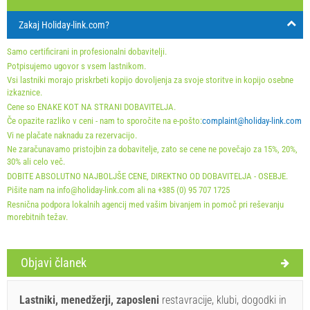
Holiday-Link plača: 30. sep. 2025 - 31. dec. 2026 / - 10
Zakaj Holiday-link.com?
%
Samo certificirani in profesionalni dobavitelji.
Obvezno:
Prijava gostov (01.07. - 31.08): 10 EUR (once -
Potpisujemo ugovor s vsem lastnikom.
Vsi lastniki morajo priskrbeti kopijo dovoljenja za svoje storitve in kopijo osebne
za_person), Prijava gostov (01.01 - 30.06. / 01.09. - 31.12.):
izkaznice.
5 EUR (once - za_person)
Cene so ENAKE KOT NA STRANI DOBAVITELJA.
Če opazite razliko v ceni - nam to sporočite na e-pošto:
complaint@holiday-link.com
Vi ne plačate naknadu za rezervacijo.
Ne zaračunavamo pristojbin za dobavitelje, zato se cene ne povečajo za 15%, 20%,
30% ali celo več.
DOBITE ABSOLUTNO NAJBOLJŠE CENE, DIREKTNO OD DOBAVITELJA - OSEBJE.
Pišite nam na info@holiday-link.com ali na +385 (0) 95 707 1725
Resnična podpora lokalnih agencij med vašim bivanjem in pomoč pri reševanju
morebitnih težav.
Objavi članek
Pravila in pogoji dobavitelja
Lastniki, menedžerji, zaposleni
restavracije, klubi, dogodki in
Rezervirajte in počakajte na potrditev