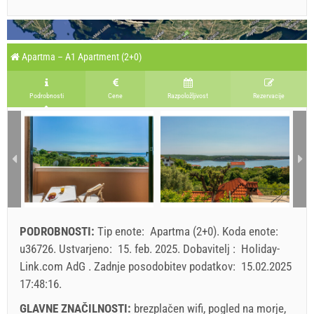
Apartma – A1 Apartment (2+0)
Podrobnosti
Cene
Razpoložljivost
Rezervacije
PODROBNOSTI:
Tip enote:
Apartma (2+0)
.
Koda enote:
u36726
.
Ustvarjeno:
15. feb. 2025
.
Dobavitelj :
Holiday-
Link.com AdG
.
Zadnje posodobitev podatkov:
15.02.2025
17:48:16
.
GLAVNE ZNAČILNOSTI:
brezplačen wifi, pogled na morje,