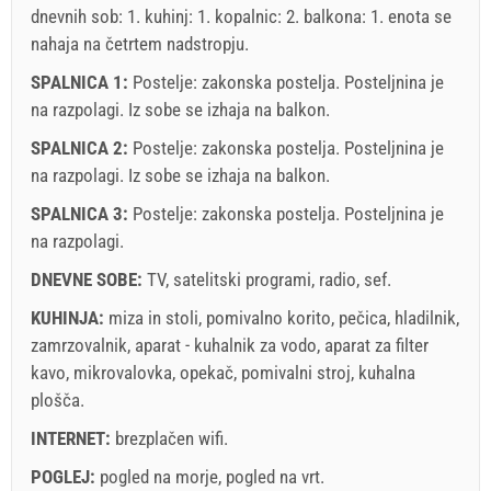
dnevnih sob: 1. kuhinj: 1. kopalnic: 2. balkona: 1. enota se
nahaja
na četrtem nadstropju
.
SPALNICA 1:
Postelje:
zakonska postelja
. Posteljnina je
na razpolagi. Iz sobe se izhaja na balkon.
SPALNICA 2:
Postelje:
zakonska postelja
. Posteljnina je
Pravila in pogoji dobavitelja
na razpolagi. Iz sobe se izhaja na balkon.
Rezervirajte in počakajte na potrditev
SPALNICA 3:
Postelje:
zakonska postelja
. Posteljnina je
Če ne želite rezervirati vnaprej in imate dodatna vprašanja,
na razpolagi.
jih zapišite spodaj in kliknite "Pošlji povpraševanje".
DNEVNE SOBE:
TV
,
satelitski programi
,
radio
,
sef
.
KUHINJA:
miza in stoli
,
pomivalno korito
,
pečica
,
hladilnik
,
zamrzovalnik
,
aparat - kuhalnik za vodo
,
aparat za filter
kavo
,
mikrovalovka
,
opekač
,
pomivalni stroj
,
kuhalna
plošča
.
INTERNET:
brezplačen wifi
Pošlji povpraševanje
.
POGLEJ:
pogled na morje
,
pogled na vrt
.