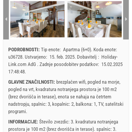
1 - 2
1
3
115.50 EUR
104.49 EUR
89
2
3
4
5
6
7
8
9
10
11
12
13
14
15
4
16
17
18
19
20
21
22
min. Prenočitev
7
7
23
24
25
26
27
28
29
PODROBNOSTI:
Tip enote:
Apartma (6+0)
.
Koda enote:
prihod
Sobota / Nedelja
Sobota / Nedelja
Sobot
30
31
u36728
.
Ustvarjeno:
15. feb. 2025
.
Dobavitelj :
Holiday-
Link.com AdG
.
Zadnje posodobitev podatkov:
15.02.2025
Cena prikazana je za enoto za določeno število oseb
17:48:48
.
Ponudbe:
Holiday-Link plača: 30. sep. 2025 - 31. dec. 2026 / - 10
GLAVNE ZNAČILNOSTI:
brezplačen wifi, pogled na morje,
%
pogled na vrt, kvadratura notranjega prostora je 100 m2
(brez dvorišča in terase), enota se nahaja na četrtem
Obvezno:
Prijava gostov (01.07. - 31.08): 10 EUR (once -
nadstropju, spalnic: 3, kopalnic: 2, balkona: 1, TV, satelitski
za_person), Prijava gostov (01.01 - 30.06. / 01.09. - 31.12.):
programi.
5 EUR (once - za_person)
INFORMACIJE:
Število zvezdic: 3. kvadratura notranjega
prostora je 100 m2 (brez dvorišča in terase). spalnic: 3.