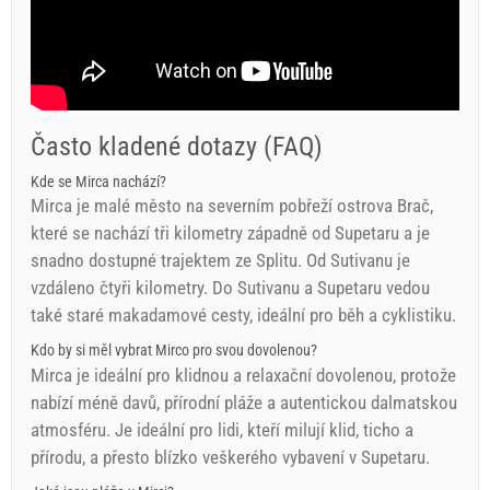
Často kladené dotazy (FAQ)
Kde se Mirca nachází?
Mirca je malé město na severním pobřeží ostrova Brač,
které se nachází tři kilometry západně od Supetaru a je
snadno dostupné trajektem ze Splitu. Od Sutivanu je
vzdáleno čtyři kilometry. Do Sutivanu a Supetaru vedou
také staré makadamové cesty, ideální pro běh a cyklistiku.
Kdo by si měl vybrat Mirco pro svou dovolenou?
Mirca je ideální pro klidnou a relaxační dovolenou, protože
nabízí méně davů, přírodní pláže a autentickou dalmatskou
atmosféru. Je ideální pro lidi, kteří milují klid, ticho a
přírodu, a přesto blízko veškerého vybavení v Supetaru.