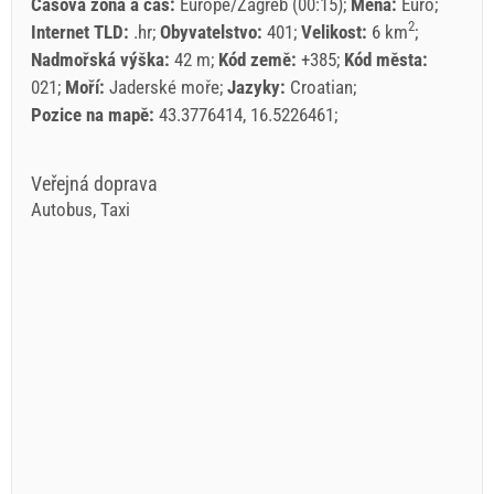
Časová zóna a čas:
Europe/Zagreb (00:15)
Měna:
Euro
2
Internet TLD:
.hr
Obyvatelstvo:
401
Velikost:
6 km
Nadmořská výška:
42 m
Kód země:
+385
Kód města:
021
Moří:
Jaderské moře
Jazyky:
Croatian
Pozice na mapě:
43.3776414, 16.5226461
Veřejná doprava
Autobus, Taxi