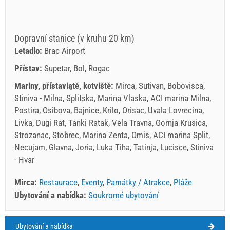
Dopravní stanice (v kruhu 20 km)
Letadlo:
Brac Airport
Přístav:
Supetar, Bol, Rogac
Mariny, přístaviątě, kotviště:
Mirca, Sutivan, Bobovisca,
Stiniva - Milna, Splitska, Marina Vlaska, ACI marina Milna,
Postira, Osibova, Bajnice, Krilo, Orisac, Uvala Lovrecina,
Livka, Dugi Rat, Tanki Ratak, Vela Travna, Gornja Krusica,
Strozanac, Stobrec, Marina Zenta, Omis, ACI marina Split,
Necujam, Glavna, Joria, Luka Tiha, Tatinja, Lucisce, Stiniva
- Hvar
Mirca:
Restaurace
,
Eventy
,
Památky / Atrakce
,
Pláže
Ubytování a nabídka:
Soukromé ubytování
Ubytování a nabídka