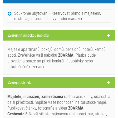
Mirca Počasí
PÁTEK
Soukromé ubytování - Rezervovat přímo s majitelem,
místní agenturou nebo výhradní manažer
Chorvatsko
,
Ostrov Brač
,
Turistická mapa
MIRCA
Zveřejnit turistickou nabídku
Majitelé apartmánů, pokojů, domů, pensionů, hotelů, kempů
Gumonca (Pláž) Mirca (Gumonca)
apod. Zveřejněte Vaši nabídku
ZDARMA
. Platba bude
32°C
provedena pouze po přijetí konkrétní poptávky nebo
uskutečněné rezervaci.
jasno
Zveřejnit článek
Rychlost větru: 5.40 km/h
Majitelé, manažeři, zaměstnanci
rastaurace, kluby, události a
sobota,
32°C
jasno
další příležitosti, napište Vaše hodnocení na turistické mapě.
08.08.26
Lovrenco Vladislavić (Návštěvnický / Host)
Publikovat články, fotografie a videa
ZDARMA
.
Address:
Gumonca bb
neděle,
Cestovatelé
Navštívili jste zajímavou restauraci, bar, atrakci,
33°C
jasno