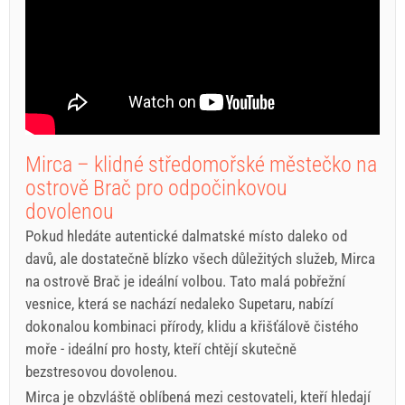
Mirca – klidné středomořské městečko na
ostrově Brač pro odpočinkovou
dovolenou
Pokud hledáte autentické dalmatské místo daleko od
davů, ale dostatečně blízko všech důležitých služeb, Mirca
na ostrově Brač je ideální volbou. Tato malá pobřežní
vesnice, která se nachází nedaleko Supetaru, nabízí
dokonalou kombinaci přírody, klidu a křišťálově čistého
moře - ideální pro hosty, kteří chtějí skutečně
bezstresovou dovolenou.
Mirca je obzvláště oblíbená mezi cestovateli, kteří hledají