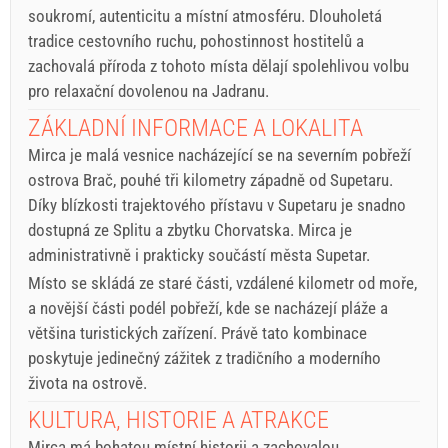
soukromí, autenticitu a místní atmosféru. Dlouholetá
tradice cestovního ruchu, pohostinnost hostitelů a
zachovalá příroda z tohoto místa dělají spolehlivou volbu
pro relaxační dovolenou na Jadranu.
ZÁKLADNÍ INFORMACE A LOKALITA
Mirca je malá vesnice nacházející se na severním pobřeží
ostrova Brač, pouhé tři kilometry západně od Supetaru.
Díky blízkosti trajektového přístavu v Supetaru je snadno
dostupná ze Splitu a zbytku Chorvatska. Mirca je
administrativně i prakticky součástí města Supetar.
Místo se skládá ze staré části, vzdálené kilometr od moře,
a novější části podél pobřeží, kde se nacházejí pláže a
většina turistických zařízení. Právě tato kombinace
poskytuje jedinečný zážitek z tradičního a moderního
života na ostrově.
KULTURA, HISTORIE A ATRAKCE
Mirca má bohatou místní historii a zachovalou