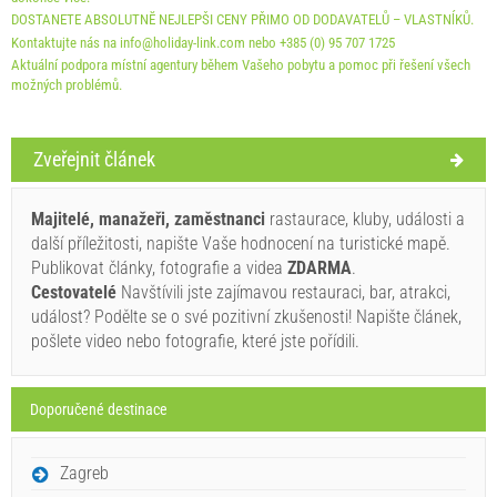
DOSTANETE ABSOLUTNĔ NEJLEPŠI CENY PŘIMO OD DODAVATELŮ – VLASTNĺKŮ.
Kontaktujte nás na info@holiday-link.com nebo +385 (0) 95 707 1725
Aktuální podpora místní agentury během Vašeho pobytu a pomoc při řešení všech
možných problémů.
Zveřejnit článek
Podmínky dodavatele
Rezervovat a čekat na potvrzení
Majitelé, manažeři, zaměstnanci
rastaurace, kluby, události a
další příležitosti, napište Vaše hodnocení na turistické mapě.
Pokud si nepřejete, aby si okamžitě a budete mít další otázky, prosím
Publikovat články, fotografie a videa
ZDARMA
.
vyplňte je a klikněte na „Poslat poptávku“.
Cestovatelé
Navštívili jste zajímavou restauraci, bar, atrakci,
událost? Podělte se o své pozitivní zkušenosti! Napište článek,
pošlete video nebo fotografie, které jste pořídili.
Doporučené destinace
Poslat poptávku
Zagreb