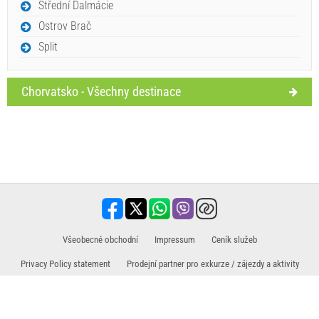
Střední Dalmácie
Ostrov Brač
Split
Chorvatsko - Všechny destinace
​Všeobecné obchodní
Impressum
​Ceník služeb
Privacy Policy statement
Prodejní partner pro exkurze / zájezdy a aktivity
Cestování, dovolená, turistická zařízení, hotely, ubytování. Všechny informace na
jednom místě.
www.holiday-link.com
- všechna práva vyhrazena