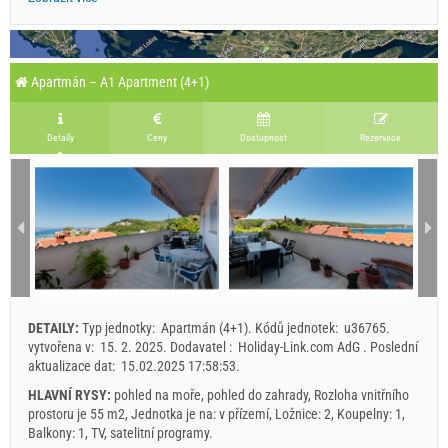
Apartmán – A1 Apartment (4+1)
Detaily
Ceny
Dostupnost
Rezervace
DETAILY:
Typ jednotky:
Apartmán (4+1)
.
Kódů jednotek:
u36765
.
vytvořena v:
15. 2. 2025
.
Dodavatel :
Holiday-Link.com AdG
.
Poslední
aktualizace dat:
15.02.2025 17:58:53
.
HLAVNÍ RYSY:
pohled na moře, pohled do zahrady, Rozloha vnitřního
prostoru je 55 m2, Jednotka je na: v přízemí, Ložnice: 2, Koupelny: 1,
Balkony: 1, TV, satelitní programy.