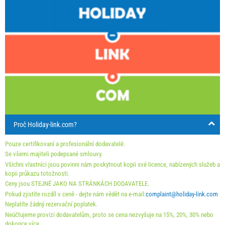
31. 8. 2026
15. 10. 2026
SU
MO
TU
WE
TH
FR
SA
1 - 4
128.57 EUR
85.71 EUR
1
5
142.86 EUR
100.00 EUR
2
3
4
5
6
7
8
min. nocí
7
4
9
10
11
12
13
14
15
příjezd
Sunday
Kterýkoli den
16
17
18
19
20
21
22
23
24
25
26
27
28
29
Ceny zobrazené pro jednotku jsou pro určený počet osob.
Nabídky:
30
31
Holiday-Link platí: 15. 9. 2025 - 31. 12. 2026 / - 10 %
First minute 7. 5. 2026 - 31. 12. 2027 / - 10 %
Proč Holiday-link.com?
Povinné:
Registrace hostů (01.07. - 31.08): 10 EUR (once - za_person),
Pouze certifikovaní a profesionální dodavatelé.
Registrace hostů (01.01 - 30.06. / 01.09. - 31.12.): 5 EUR (once -
Se všemi majiteli podepsané smlouvy.
za_person)
Všichni vlastníci jsou povinni nám poskytnout kopii své licence, nabízených služeb a
kopii průkazu totožnosti.
Ceny jsou STEJNÉ JAKO NA STRÁNKÁCH DODAVATELE.
Pokud zjistíte rozdíl v ceně - dejte nám vědět na e-mail:
complaint@holiday-link.com
Neplatíte žádný rezervační poplatek.
Neúčtujeme provizi dodavatelům, proto se cena nezvyšuje na 15%, 20%, 30% nebo
dokonce více.