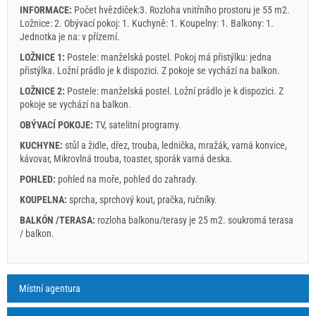
INFORMACE:
Počet hvězdiček:3. Rozloha vnitřního prostoru je 55 m2.
Ložnice: 2. Obývací pokoj: 1. Kuchyně: 1. Koupelny: 1. Balkony: 1.
Jednotka je na:
v přízemí
.
LOŽNICE 1:
Postele:
manželská postel
. Pokoj má přistýlku:
jedna
přistýlka
. Ložní prádlo je k dispozici. Z pokoje se vychází na balkon.
LOŽNICE 2:
Postele:
manželská postel
. Ložní prádlo je k dispozici. Z
pokoje se vychází na balkon.
OBÝVACÍ POKOJE:
TV
,
satelitní programy
.
KUCHYNE:
stůl a židle
,
dřez
,
trouba
,
lednička
,
mražák
,
varná konvice
,
kávovar
,
Mikrovlná trouba
,
toaster
,
sporák varná deska
.
POHLED:
pohled na moře
,
pohled do zahrady
.
KOUPELNA:
sprcha
,
sprchový kout
,
pračka
,
ručníky
.
BALKÓN /TERASA:
rozloha balkonu/terasy je 25 m2.
soukromá terasa
/ balkon
.
Legenda: termíny s červeným pozadím jsou obsazeny.
A1 Apartment (4+1) : Prices 2026 EUR
Místní agentura
Pole označená hvězdičkou (*) jsou povinná!
august
2026
1. 7. 2026
1. 9. 2026
Počet osob