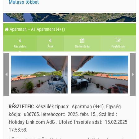
Mutass többet
Apartman – A1 Apartment (4+1)
Részletek
Árak
Elérhetőség
Foglalások
RÉSZLETEK:
Készülék típusa:
Apartman (4+1)
.
Egység
kódja:
u36765
.
létrehozott:
2025. febr. 15.
.
Szállító :
Holiday-Link.com AdG
.
Utolsó frissítés adat:
15.02.2025
17:58:53
.