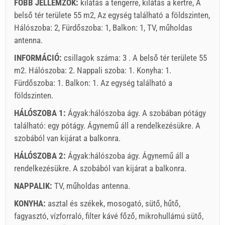
FŐBB JELLEMZŐK:
kilátás a tengerre, kilátás a kertre, A
belső tér területe 55 m2, Az egység található a földszinten,
Hálószoba: 2, Fürdőszoba: 1, Balkon: 1, TV, műholdas
antenna.
INFORMÁCIÓ:
csillagok száma: 3 . A belső tér területe 55
m2. Hálószoba: 2. Nappali szoba: 1. Konyha: 1.
Fürdőszoba: 1. Balkon: 1. Az egység található
a
földszinten
.
HÁLÓSZOBA 1:
Ágyak:
hálószoba ágy
. A szobában pótágy
található:
egy pótágy
. Ágynemű áll a rendelkezésükre. A
szobából van kijárat a balkonra.
HÁLÓSZOBA 2:
Ágyak:
hálószoba ágy
. Ágynemű áll a
rendelkezésükre. A szobából van kijárat a balkonra.
NAPPALIK:
TV
,
műholdas antenna
.
KONYHA:
asztal és székek
,
mosogató
,
sütő
,
hűtő
,
fagyasztó
,
vízforraló
,
filter kávé főző
,
mikrohullámú sütő
,