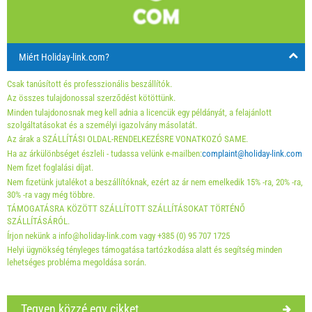
24
25
26
27
28
29
30
31
A kijelzőn lévő egység ára csak meghatározott számú
személyek számára.
Miért Holiday-link.com?
Ajánlatok:
Csak tanúsított és professzionális beszállítók.
Holiday-Link fizet: 2025. szept. 15. - 2026. dec. 31. / -
Az összes tulajdonossal szerződést kötöttünk.
10 %
Minden tulajdonosnak meg kell adnia a licencük egy példányát, a felajánlott
First minute 2026. máj. 7. - 2027. dec. 31. / - 10 %
szolgáltatásokat és a személyi igazolvány másolatát.
Az árak a SZÁLLÍTÁSI OLDAL-RENDELKEZÉSRE VONATKOZÓ SAME.
Ha az árkülönbséget észleli - tudassa velünk e-mailben:
complaint@holiday-link.com
Feltétlenül szükséges:
Vendégregisztráció (01.07. - 31.08):
Nem fizet foglalási díjat.
10 EUR (once - által _person), Vendégregisztráció (01.01 -
Nem fizetünk jutalékot a beszállítóknak, ezért az ár nem emelkedik 15% -ra, 20% -ra,
30.06. / 01.09. - 31.12.): 5 EUR (once - által _person)
30% -ra vagy még többre.
TÁMOGATÁSRA KÖZÖTT SZÁLLÍTOTT SZÁLLÍTÁSOKAT TÖRTÉNŐ
SZÁLLÍTÁSÁRÓL.
Írjon nekünk a info@holiday-link.com vagy +385 (0) 95 707 1725
Helyi ügynökség tényleges támogatása tartózkodása alatt és segítség minden
lehetséges probléma megoldása során.
Tegyen közzé egy cikket