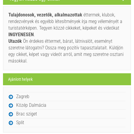
Szállító feltételei
Foglaljon és várjon a visszaigazolásra.
Tulajdonosok, vezetők, alkalmazottak
éttermek, klubok,
rendezvények és egyébb létesítmények írja meg véleményét a
Ha nem szeretné lefoglalni azonnal további kérdése van,
turistatérképen. Tegyen közzé cikkeket, képeket és videókat
kérjük, töltse ki őket, majd kattintson a „Érdeklődés
INGYENESEN
.
küldése”.
Utazók
Ön érdekes éttermet, bárat, látnivalót, eseményt
szeretne látogatni? Ossza meg pozitív tapasztalatait. Küldjön
egy cikket, képet vagy videót arról, amit meg szeretne osztani
másokkal.
Ajánlott helyek
Érdeklődés küldése.
Zagreb
Közép Dalmácia
Brac sziget
Split