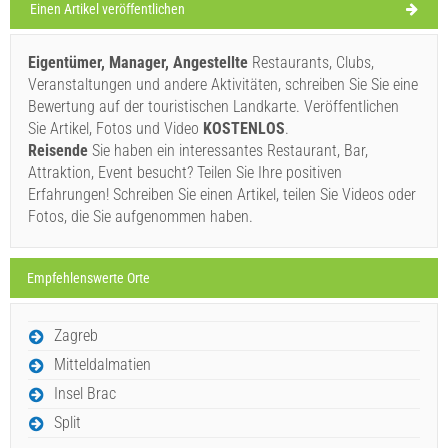
Einen Artikel veröffentlichen
Windgeschwindigkeit: 6.87 km/h
Eigentümer, Manager, Angestellte
Restaurants, Clubs,
Samstag,
27°C
leichter Regen
Veranstaltungen und andere Aktivitäten, schreiben Sie Sie eine
08.08.26
Ivan Nane (Facebook page)
Bewertung auf der touristischen Landkarte. Veröffentlichen
Address:
Palada 4b
Tel:
051/572-207
WORKING HOURS
Sonntag,
Sie Artikel, Fotos und Video
KOSTENLOS
.
29°C
klarer Himmel
Reisende
Sie haben ein interessantes Restaurant, Bar,
09.08.26
Muss besuchen(/)
Besuchen(/)
Auslassen(/)
Attraktion, Event besucht? Teilen Sie Ihre positiven
Montag,
28°C
Erfahrungen! Schreiben Sie einen Artikel, teilen Sie Videos oder
klarer Himmel
10.08.26
Fotos, die Sie aufgenommen haben.
AUF DER KARTE ANZEIGEN
Dienstag,
29°C
klarer Himmel
MEHR LESEN / KOMMENTIEREN
11.08.26
Empfehlenswerte Orte
Slasticarna OBALA (Fast food / Konditorei) Cres
Mittwoch,
28°C
überwiegend bewölkt
Zagreb
12.08.26
Mitteldalmatien
Insel Brac
Split