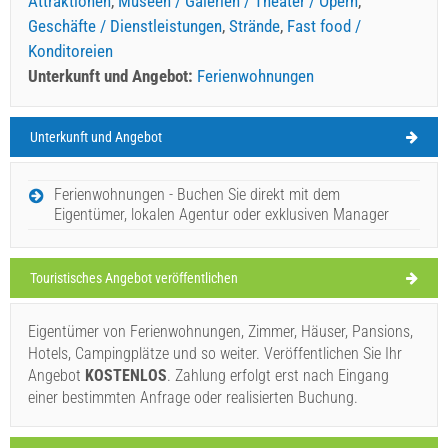
Attraktionen
,
Museen / Galerien / Theater / Opern
,
Geschäfte / Dienstleistungen
,
Strände
,
Fast food /
Konditoreien
Unterkunft und Angebot:
Ferienwohnungen
Unterkunft und Angebot
Cres Wetter
FREITAG
Ferienwohnungen - Buchen Sie direkt mit dem
Eigentümer, lokalen Agentur oder exklusiven Manager
Kroatien
,
Insel Cres
,
Touristische Karte
CRES
Touristisches Angebot veröffentlichen
Eigentümer von Ferienwohnungen, Zimmer, Häuser, Pansions,
Luna Rossa (Restaurant) Cres
Hotels, Campingplätze und so weiter. Veröffentlichen Sie Ihr
29°C
Angebot
KOSTENLOS
. Zahlung erfolgt erst nach Eingang
einer bestimmten Anfrage oder realisierten Buchung.
überwiegend bewölkt