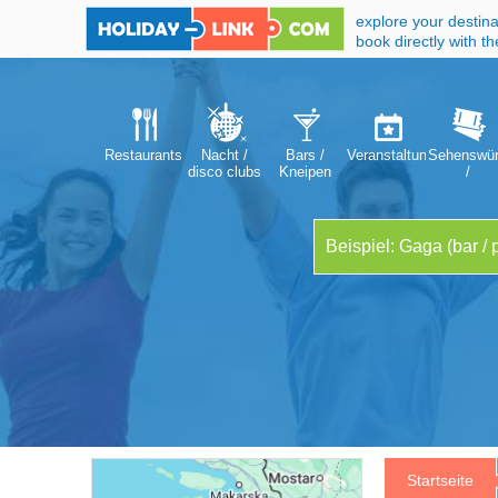
explore your destina
book directly with t
Restaurants
Nacht /
Bars /
Veranstaltungen
Sehenswür
disco clubs
Kneipen
/
Attraktion
Startseite