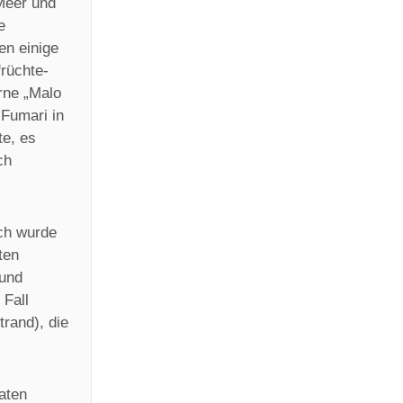
Meer und
e
en einige
rüchte-
rne „Malo
 Fumari in
te, es
ch
ich wurde
ten
 und
 Fall
trand), die
vaten