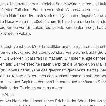
iens. Lastovo bietet zahlreiche Sehenswürdigkeiten und kult
uf jeden Fall einen Besuch wert sind. Wir erwähnen: den
nen Naturpark der Lastovo-Inseln (auch der jüngste Naturp
die Rača-Höhle (im südöstlichen Teil der Insel), den Leucht
ie Kirche von St. Lukas (die älteste Kirche der Insel), Last
ežev dvor (Palac).
el Lastovo ist das Meer kristallklar und die Buchten sind unt
en versteckt, die Schatten spenden. Für welche Bucht Sie 
, Sie werden nichts falsch machen, wir listen einige der vie
en auf: Der versteckte Hafen verbirgt die Strände von Mali 
 (in unmittelbarer Nähe des gleichnamigen Restaurants), be
net Für Kinder gibt es auch den wunderschön dekorierten Be
Dorf Ubli und Saplun – den berühmtesten und schönsten Sand
ladine, der Touristen atemlos macht
NHALTE
astovo bietet ein authentisches Erlebnis der Adria. Hervorr