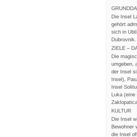
GRUNDDA
Die Insel L
gehört adm
sich in Ubl
Dubrovnik.
ZIELE – D
Die magisch
umgeben, a
der Insel 
Insel), Pas
Insel Solit
Luka (eine
Zaklopatica
KULTUR
Die Insel 
Bewohner wa
die Insel o