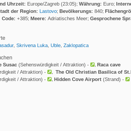
und Uhrzeit:
Europe/Zagreb (23:05)
Währung:
Euro
Intern
tadt der Region:
Lastovo
Bevölkerungs:
840
Flächengr
l Code:
+385
Meere:
Adriatisches Meer
Gesprochene Spr
rte
asadur
,
Skrivena Luka
,
Uble
,
Zaklopatica
uchen
e Susac
(Sehenswürdigkeit / Attraktion) -
Raca cave
igkeit / Attraktion) -
The Old Christian Basilica of St
igkeit / Attraktion) -
Hidden Cove Airport
(Strand) -