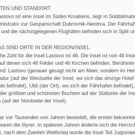
TEN UND STANDORT
astovo ist eine Insel im Süden Kroatiens, liegt in Süddalmat
inistrativ zur Gespanschaft Dubrovnik-Neretva. Der Fährhaf
i und die nächstgelegenen Flughäfen befinden sich in Split u
AS SIND ORTE IN DER REGION/INSEL
e Zahl für die Insel Lastovo ist 46. Die Insel ist von 46 Ins
uf denen sich 46 Felder und 46 Kirchen befinden. Berühmte
sind: Lastovo (genauer gesagt nicht am Meer, sondern im He
adur (auf der Westseite der Insel, wo sich das einzige Hotel
udo befindet), Ubli (der Ort). wo sich der Fährhafen befindet)
 der größten und schönsten Buchten auf der Südseite der Ins
 (auf der Nordseite der Insel).
war vor Tausenden von Jahren besiedelt, die ersten bekannte
ren die Illyrer. In späteren Jahren änderte sich die Herrsc
ft, nach dem Zweiten Weltkrieg wurde die Insel Teil Jugosla