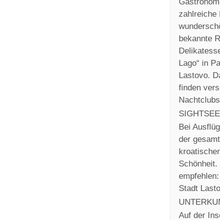
Gastronomi
zahlreiche 
wunderschö
bekannte R
Delikatesse
Lago“ in Pa
Lastovo. Da
finden ver
Nachtclubs
SIGHTSEE
Bei Ausflü
der gesamt
kroatischen
Schönheit. 
empfehlen: 
Stadt Lasto
UNTERKU
Auf der Ins