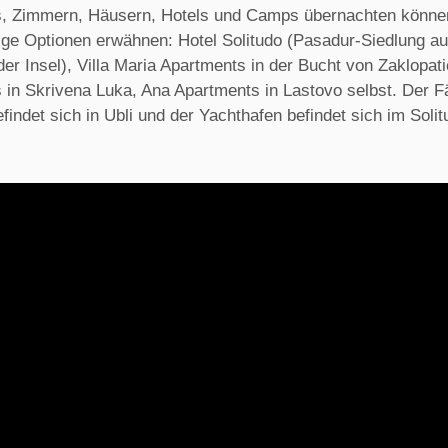
, Zimmern, Häusern, Hotels und Camps übernachten könne
ige Optionen erwähnen: Hotel Solitudo (Pasadur-Siedlung au
er Insel), Villa Maria Apartments in der Bucht von Zaklopati
 in Skrivena Luka, Ana Apartments in Lastovo selbst. Der F
efindet sich in Ubli und der Yachthafen befindet sich im Solit