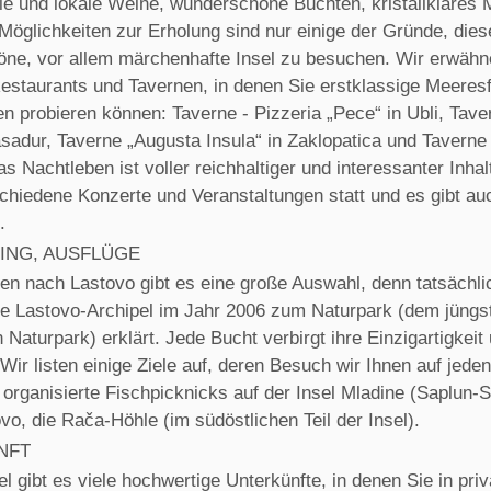
e und lokale Weine, wunderschöne Buchten, kristallklares 
Möglichkeiten zur Erholung sind nur einige der Gründe, dies
ne, vor allem märchenhafte Insel zu besuchen. Wir erwähn
estaurants und Tavernen, in denen Sie erstklassige Meeresf
n probieren können: Taverne - Pizzeria „Pece“ in Ubli, Tave
sadur, Taverne „Augusta Insula“ in Zaklopatica und Taverne
s Nachtleben ist voller reichhaltiger und interessanter Inhal
schiedene Konzerte und Veranstaltungen statt und es gibt au
.
ING, AUSFLÜGE
gen nach Lastovo gibt es eine große Auswahl, denn tatsächl
e Lastovo-Archipel im Jahr 2006 zum Naturpark (dem jüngs
 Naturpark) erklärt. Jede Bucht verbirgt ihre Einzigartigkeit
Wir listen einige Ziele auf, deren Besuch wir Ihnen auf jeden
organisierte Fischpicknicks auf der Insel Mladine (Saplun-S
vo, die Rača-Höhle (im südöstlichen Teil der Insel).
NFT
el gibt es viele hochwertige Unterkünfte, in denen Sie in pri