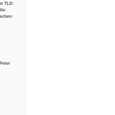
et TLD:
öße:
achen:
.Peter