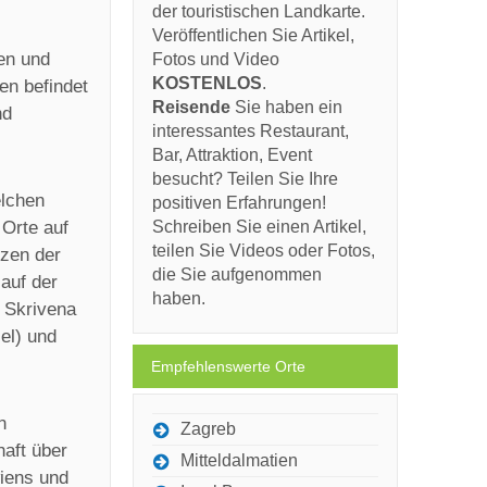
der touristischen Landkarte.
Veröffentlichen Sie Artikel,
ien und
Fotos und Video
KOSTENLOS
.
en befindet
Reisende
Sie haben ein
nd
interessantes Restaurant,
Bar, Attraktion, Event
besucht? Teilen Sie Ihre
elchen
positiven Erfahrungen!
 Orte auf
Schreiben Sie einen Artikel,
teilen Sie Videos oder Fotos,
rzen der
die Sie aufgenommen
 auf der
haben.
, Skrivena
el) und
Empfehlenswerte Orte
n
Zagreb
haft über
Mitteldalmatien
wiens und