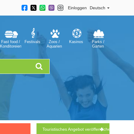
Einloggen
Deutsch
Fast food /
Festivals
Zoos /
Kasinos
Parks /
Konditoreien
Aquarien
Gärten
Touristisches Angebot veröffentlichen