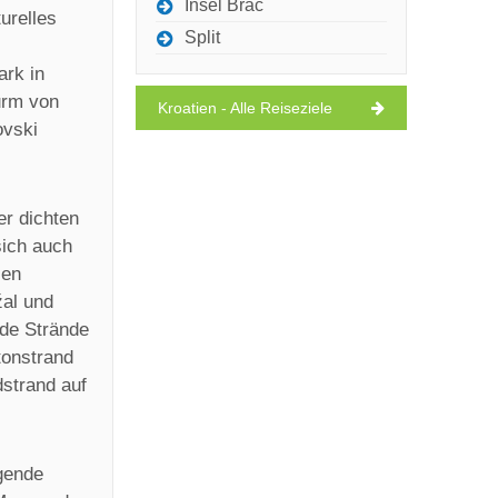
Insel Brac
urelles
Split
ark in
turm von
Kroatien - Alle Reiseziele
ovski
er dichten
sich auch
len
žal und
ide Strände
tonstrand
strand auf
agende