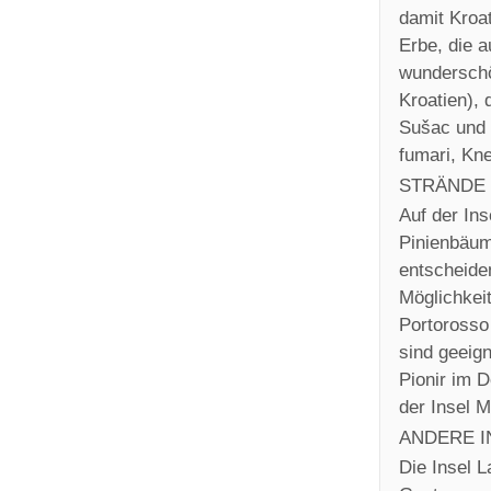
damit Kroat
Erbe, die a
wunderschö
Kroatien), 
Sušac und d
fumari, Kn
STRÄNDE
Auf der Ins
Pinienbäum
entscheiden
Möglichkeit
Portorosso
sind geeig
Pionir im 
der Insel M
ANDERE I
Die Insel L