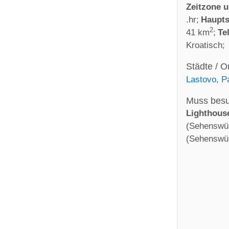
Zeitzone 
.hr
Haupts
2
41 km
Te
Kroatisch
Städte / O
Lastovo
,
P
Muss bes
Lighthous
(Sehenswürd
(Sehenswürd