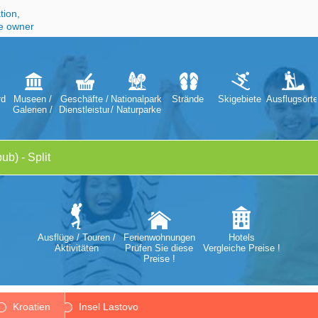
tion,
he owner
digkeiten
Museen /
Geschäfte /
Nationalparks
Strände
Skigebiete
Ausflugsörte
Galerien /
Dienstleistungen
/ Naturparke
en
Theater /
Opern
Ausflüge / Touren /
Ferienwohnungen
Hotels
Aktivitäten
Prüfen Sie diese
Vergleiche Preise !
Preise !
Kroatien
Insel Lastovo