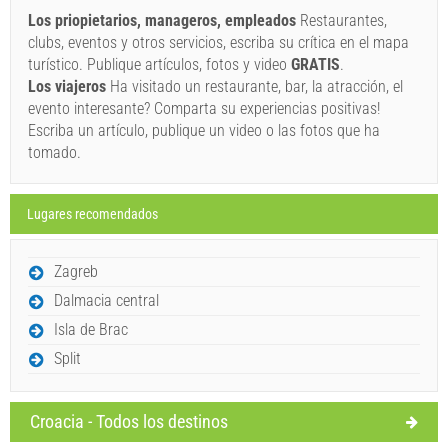
Los priopietarios, manageros, empleados
Restaurantes,
Si no desea reservar de inmediato y tiene más preguntas,
clubs, eventos y otros servicios, escriba su crítica en el mapa
por favor, complete y haga clic en "Enviar una consulta".
turístico. Publique artículos, fotos y video
GRATIS
.
Los viajeros
Ha visitado un restaurante, bar, la atracción, el
evento interesante? Comparta su experiencias positivas!
Escriba un artículo, publique un video o las fotos que ha
tomado.
Lugares recomendados
Enviar una consulta
Zagreb
Dalmacia central
Isla de Brac
Split
Croacia - Todos los destinos