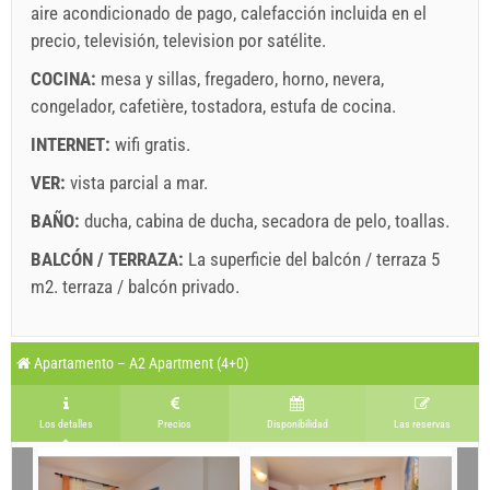
aire acondicionado de pago
,
calefacción incluida en el
precio
,
televisión
,
television por satélite
.
COCINA:
mesa y sillas
,
fregadero
,
horno
,
nevera
,
congelador
,
cafetière
,
tostadora
,
estufa de cocina
.
INTERNET:
wifi gratis
.
VER:
vista parcial a mar
.
BAÑO:
ducha
,
cabina de ducha
,
secadora de pelo
,
toallas
.
BALCÓN / TERRAZA:
La superficie del balcón / terraza 5
m2.
terraza / balcón privado
.
Leyenda: Las fechas con red el fondo están reservadas
A1 Apartment (4+0) : Prices 2026 EUR
Apartamento – A2 Apartment (4+0)
Los campos marcados con estrella (*) son obligatorios!
agosto
2026
20 jul. 2026
25 ago. 2026
6 sept. 2026
No. personas
Los detalles
Precios
Disponibilidad
Las reservas
24 ago. 2026
5 sept. 2026
21 sept. 2026
L
M
X
J
V
S
D
1 - 4
171.43 EUR
132.86 EUR
107.14 EUR
1
2