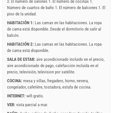
2. El número de salones 1. El número de cocinas 1.
Número de cuartos de baño 1. El número de balcones 1. El
piso de la unidad.
HABITACIÓN 1:
Las camas en las habitaciones. La ropa
Términos y condiciones del proveedor
de cama está disponible. Desde el dormitorio de salir al
Reserve y espere la confirmación
balcón.
HABITACIÓN 2:
Las camas en las habitaciones. La ropa
Si no desea reservar de inmediato y tiene más preguntas,
de cama está disponible.
por favor, complete y haga clic en "Enviar una consulta".
SALA DE ESTAR:
aire acondicionado incluido en el precio
,
aire acondicionado de pago
,
calefacción incluida en el
precio
,
televisión
,
television por satélite
.
COCINA:
mesa y sillas
,
fregadero
,
horno
,
nevera
,
congelador
,
cafetière
,
tostadora
,
estufa de cocina
.
Enviar una consulta
INTERNET:
wifi gratis
.
VER:
vista parcial a mar
.