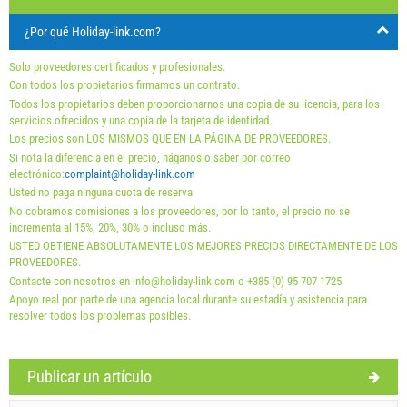
Holiday-Link paga: 3 oct. 2025 - 31 dic. 2026 / - 10 %
¿Por qué Holiday-link.com?
Obligatorio:
La registracion (01.07. - 31.08): 10 EUR (once -
Solo proveedores certificados y profesionales.
para_person), La registracion (01.01 - 30.06. / 01.09. -
Con todos los propietarios firmamos un contrato.
Todos los propietarios deben proporcionarnos una copia de su licencia, para los
31.12.): 5 EUR (once - para_person)
servicios ofrecidos y una copia de la tarjeta de identidad.
Opcional:
Aire acondicionado: 5 EUR (per_night -
Los precios son LOS MISMOS QUE EN LA PÁGINA DE PROVEEDORES.
para_unit), Las mascotas: 7 EUR (per_night - para_unit)
Si nota la diferencia en el precio, háganoslo saber por correo
electrónico:
complaint@holiday-link.com
Usted no paga ninguna cuota de reserva.
No cobramos comisiones a los proveedores, por lo tanto, el precio no se
incrementa al 15%, 20%, 30% o incluso más.
USTED OBTIENE ABSOLUTAMENTE LOS MEJORES PRECIOS DIRECTAMENTE DE LOS
PROVEEDORES.
Contacte con nosotros en info@holiday-link.com o +385 (0) 95 707 1725
Apoyo real por parte de una agencia local durante su estadía y asistencia para
resolver todos los problemas posibles.
Términos y condiciones del proveedor
Publicar un artículo
Reserve y espere la confirmación