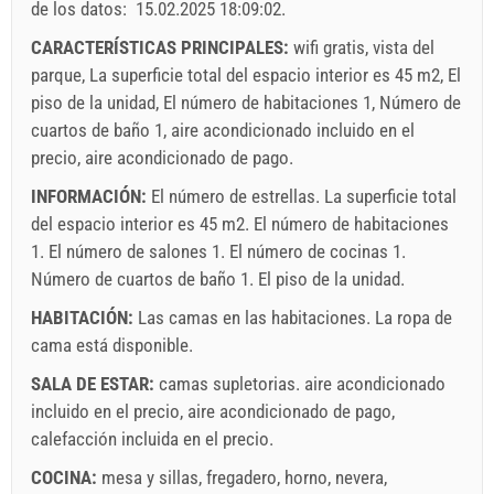
de los datos:
15.02.2025 18:09:02
.
Obligatorio:
La registracion (01.07. - 31.08): 10 EUR (once -
para_person), La registracion (01.01 - 30.06. / 01.09. -
CARACTERÍSTICAS PRINCIPALES:
wifi gratis, vista del
31.12.): 5 EUR (once - para_person)
parque, La superficie total del espacio interior es 45 m2, El
Opcional:
Aire acondicionado: 5 EUR (per_night -
piso de la unidad, El número de habitaciones 1, Número de
para_unit), Las mascotas: 7 EUR (per_night - para_unit)
cuartos de baño 1, aire acondicionado incluido en el
precio, aire acondicionado de pago.
INFORMACIÓN:
El número de estrellas. La superficie total
del espacio interior es 45 m2. El número de habitaciones
1. El número de salones 1. El número de cocinas 1.
Número de cuartos de baño 1. El piso de la unidad.
HABITACIÓN:
Las camas en las habitaciones. La ropa de
cama está disponible.
SALA DE ESTAR:
camas supletorias.
aire acondicionado
Términos y condiciones del proveedor
incluido en el precio
,
aire acondicionado de pago
,
Reserve y espere la confirmación
calefacción incluida en el precio
.
Si no desea reservar de inmediato y tiene más preguntas,
COCINA:
mesa y sillas
,
fregadero
,
horno
,
nevera
,