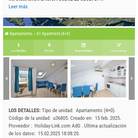
Leer más
Apartamento – A1 Apartment (4+0)
Los detalles
Precios
Disponibilidad
Las reservas
LOS DETALLES:
Tipo de unidad:
Apartamento (4+0)
.
Código de la unidad:
u36805
.
Creado en:
15 feb. 2025
.
Proveedor :
Holiday-Link.com AdG
.
Ultima actualización
de los datos:
15.02.2025 18:08:20
.