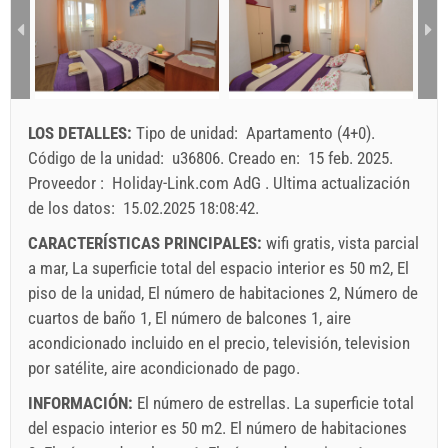
min. noches
6
4
4
3
4
5
6
7
8
9
10
11
12
13
14
15
16
La llegada
Cualquier día
Cualquier día
Cualquier día
17
18
19
20
21
22
23
24
25
26
27
28
29
30
El precio vale para un numero determinado di personas
LOS DETALLES:
Tipo de unidad:
Apartamento (4+0)
.
Las ofertas:
31
Código de la unidad:
u36806
.
Creado en:
15 feb. 2025
.
Holiday-Link paga: 3 oct. 2025 - 31 dic. 2026 / - 10 %
Proveedor :
Holiday-Link.com AdG
.
Ultima actualización
de los datos:
15.02.2025 18:08:42
.
Obligatorio:
La registracion (01.07. - 31.08): 10 EUR (once -
para_person), La registracion (01.01 - 30.06. / 01.09. -
CARACTERÍSTICAS PRINCIPALES:
wifi gratis, vista parcial
31.12.): 5 EUR (once - para_person)
a mar, La superficie total del espacio interior es 50 m2, El
Opcional:
Aire acondicionado: 5 EUR (per_night -
piso de la unidad, El número de habitaciones 2, Número de
para_unit), Las mascotas: 7 EUR (per_night - para_unit)
cuartos de baño 1, El número de balcones 1, aire
acondicionado incluido en el precio, televisión, television
por satélite, aire acondicionado de pago.
INFORMACIÓN:
El número de estrellas. La superficie total
del espacio interior es 50 m2. El número de habitaciones