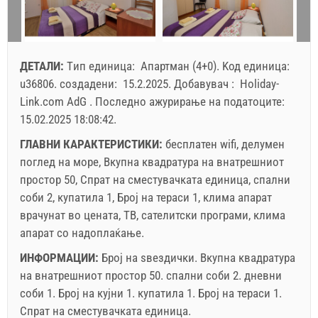
10
11
12
13
14
15
16
пристигнување
Било кој ден
Било кој ден
Било кој де
17
18
19
20
21
22
23
24
25
26
27
28
29
30
Прикажаната цена е за единица за дефиниран број на
ДЕТАЛИ:
Tип единица:
Апартман (4+0)
.
Kод единица:
луѓе.
31
u36806
.
создадени:
15.2.2025
.
Добавувач :
Holiday-
Понуди:
Link.com AdG
.
Последно ажурирање на податоците:
Holiday-Link плаќа: 3.10.2025 - 31.12.2026 / - 10 %
15.02.2025 18:08:42
.
Задолжителнo:
Пријава на гостите (01.07. - 31.08): 10
ГЛАВНИ КАРАКТЕРИСТИКИ:
бесплатен wifi, делумен
EUR (once - по_person), Пријава на гостите (01.01 -
поглед на море, Вкупна квадратура на внатрешниот
30.06. / 01.09. - 31.12.): 5 EUR (once - по_person)
простор 50, Спрат на сместувачката единица, спални
Незадолжително:
Клима: 5 EUR (per_night - по_unit),
соби 2, купатила 1, Број на тераси 1, клима апарат
Домашно милениче: 7 EUR (per_night - по_unit)
врачунат во цената, ТВ, сателитски програми, клима
апарат со надоплаќање.
ИНФОРМАЦИИ:
Број на ѕвездички.
Вкупна квадратура
на внатрешниот простор
50. спални соби 2. дневни
соби 1. Број на кујни 1. купатила 1. Број на тераси 1.
Спрат на сместувачката единица.