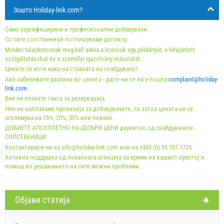
Понуди:
Зошто Holiday-link.com?
Holiday-Link плаќа: 3.10.2025 - 31.12.2026 / - 10 %
Само сертифицирани и професионални добавувачи.
Задолжителнo:
Пријава на гостите (01.07. - 31.08): 10
Со сите сопственици потпишуваме договор.
Minden tulajdonosnak meg kell adnia a licencük egy példányát, a felajánlott
EUR (once - по_person), Пријава на гостите (01.01 -
szolgáltatásokat és a személyi igazolvány másolatát.
30.06. / 01.09. - 31.12.): 5 EUR (once - по_person)
Цените се исти како на страната на снабдувачот.
Незадолжително:
Клима: 5 EUR (per_night - по_unit),
Ако забележите разлика во цената - дајте ни се на е-пошта:
complaint@holiday-
link.com
Домашно милениче: 7 EUR (per_night - по_unit)
Вие не плаќате такса за резервација.
Ние не наплаќаме провизија за добавувачите, па затоа цената не се
зголемува на 15%, 20%, 30% или повеќе.
ДОБИЕТЕ АПСОЛЛЕТНО НАЈДОБРИ ЦЕНИ директно од снабдувачите -
СОПСТВЕНИЦИ.
Контактирајте не на info@holiday-link.com или на +385 (0) 95 707 1725
Активна поддршка од локалната агенција за време на вашиот престој и
помош во решавањето на сите можни проблеми.
Oбјави статија
Условите и условите на добавувачот
Резервирајте и чекајте на потврда