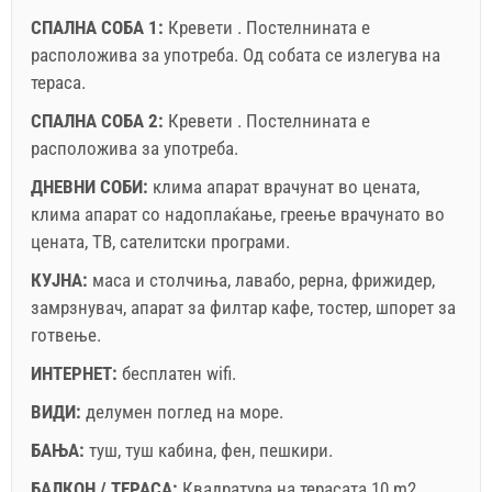
СПАЛНА СОБА 1:
Кревети . Постелнината е
расположива за употреба. Од собата се излегува на
тераса.
Условите и условите на добавувачот
СПАЛНА СОБА 2:
Кревети . Постелнината е
Резервирајте и чекајте на потврда
расположива за употреба.
Ако не сакате да резервирате сега, наместо да имате
ДНЕВНИ СОБИ:
клима апарат врачунат во цената
,
повеќе прашања, ве молиме пополнете ги и кликнете
клима апарат со надоплаќање
,
греење врачунато во
на "Испрати пребарување".
цената
,
ТВ
,
сателитски програми
.
КУЈНА:
маса и столчиња
,
лавабо
,
рерна
,
фрижидер
,
замрзнувач
,
апарат за филтар кафе
,
тостер
,
шпорет за
готвење
.
ИНТЕРНЕТ:
бесплатен wifi
.
ВИДИ:
делумен поглед на море
Испрати барање
.
БАЊА:
туш
,
туш кабина
,
фен
,
пешкири
.
БАЛКОН / ТЕРАСА:
Квадратура на терасата 10 m2.