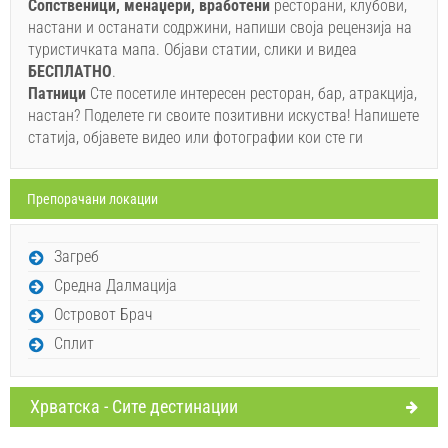
Сопственици, менаџери, вработени
ресторани, клубови,
настани и останати содржини, напиши своја рецензија на
Ако не сакате да резервирате сега, наместо да имате
туристичката мапа. Објави статии, слики и видеа
повеќе прашања, ве молиме пополнете ги и кликнете
БЕСПЛАТНO
.
на "Испрати пребарување".
Патници
Сте посетиле интересен ресторан, бар, атракција,
настан? Поделете ги своите позитивни искуства! Напишете
статија, објавете видео или фотографии кои сте ги
Препорачани локации
Испрати барање
Загреб
Средна Далмација
Островот Брач
Сплит
Хрватска - Сите дестинации