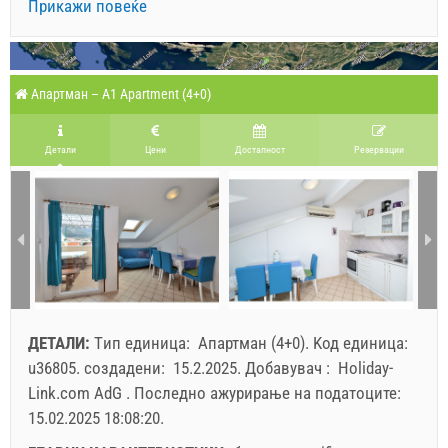
Прикажи повеќе
Апартман – A1 Apartment (4+0)
Детали
Цени
Достапност
Pезервации
ДЕТАЛИ:
Tип единица:
Апартман (4+0)
.
Kод единица:
u36805
.
создадени:
15.2.2025
.
Добавувач :
Holiday-
Link.com AdG
.
Последно ажурирање на податоците:
15.02.2025 18:08:20
.