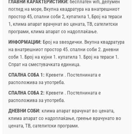
ГЛАВНИ КАРАКТЕРИСТИКИ:
бесплатен wifi, делумен
поглед на море, Вкупна квадратура на внатрешниот
простор 45, спални соби 2, купатила 1, Број на тераси
1, клима апарат врачунат во цената, ТВ, сателитски
програми, клима апарат со надоплаќање.
ИНФОРМАЦИИ:
Број на ѕвездички.
Вкупна квадратура
на внатрешниот простор
45. спални соби 2. дневни
соби 1. Број на кујни 1. купатила 1. Број на тераси 1.
Спрат на сместувачката единица.
СПАЛНА СОБА 1:
Кревети . Постелнината е
расположива за употреба.
СПАЛНА СОБА 2:
Кревети . Постелнината е
расположива за употреба.
ДНЕВНИ СОБИ:
клима апарат врачунат во цената
,
клима апарат со надоплаќање
,
греење врачунато во
цената
,
ТВ
,
сателитски програми
.