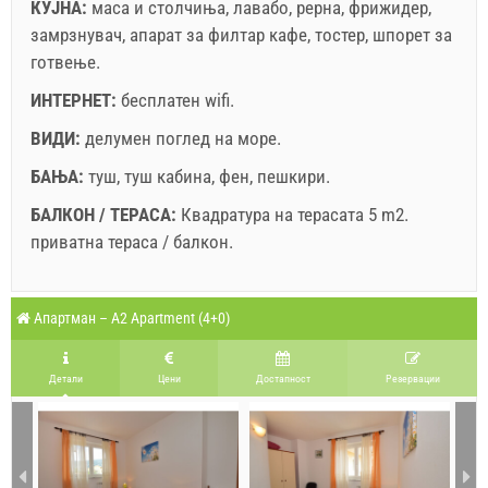
КУЈНА:
маса и столчиња
,
лавабо
,
рерна
,
фрижидер
,
замрзнувач
,
апарат за филтар кафе
,
тостер
,
шпорет за
готвење
.
ИНТЕРНЕТ:
бесплатен wifi
.
ВИДИ:
делумен поглед на море
.
БАЊА:
туш
,
туш кабина
,
фен
,
пешкири
.
БАЛКОН / ТЕРАСА:
Квадратура на терасата 5 m2.
приватна тераса / балкон
.
Легенда: термините со црвена позадина се резервирани
A1 Apartment (4+0) : Prices 2026 EUR
Апартман – A2 Apartment (4+0)
Полињата означени со ѕвездичка (*) се
август
2026
задолжителни!
20.7.2026
25.8.2026
6.9.2026
Бр. на лица
Детали
Цени
Достапност
Pезервации
24.8.2026
5.9.2026
21.9.2026
ПО
ВТ
СР
ЧЕ
ПЕ
СА
НЕ
1 - 4
171.43 EUR
132.86 EUR
107.14 EUR
1
2
мин. ноќевања
6
4
4
3
4
5
6
7
8
9