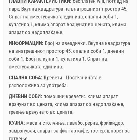
Задолжителнo:
Пријава на гостите (01.07. - 31.08): 10
ГЛАВНИ КАРАКТЕРИСТИКИ:
бесплатен wifi, поглед на
EUR (once - по_person), Пријава на гостите (01.01 -
парк, Вкупна квадратура на внатрешниот простор 45,
30.06. / 01.09. - 31.12.): 5 EUR (once - по_person)
Спрат на сместувачката единица, спални соби 1,
Незадолжително:
Клима: 5 EUR (per_night - по_unit),
купатила 1, клима апарат врачунат во цената, клима
Домашно милениче: 7 EUR (per_night - по_unit)
апарат со надоплаќање.
ИНФОРМАЦИИ:
Број на ѕвездички.
Вкупна квадратура
на внатрешниот простор
45. спални соби 1. дневни
соби 1. Број на кујни 1. купатила 1. Спрат на
сместувачката единица.
СПАЛНА СОБА:
Кревети . Постелнината е
расположива за употреба.
ДНЕВНИ СОБИ:
помошни кревети:.
клима апарат
врачунат во цената
,
клима апарат со надоплаќање
,
Условите и условите на добавувачот
греење врачунато во цената
.
Резервирајте и чекајте на потврда
КУЈНА:
маса и столчиња
,
лавабо
,
рерна
,
фрижидер
,
Ако не сакате да резервирате сега, наместо да имате
замрзнувач
,
апарат за филтар кафе
,
тостер
,
шпорет за
повеќе прашања, ве молиме пополнете ги и кликнете
готвење
.