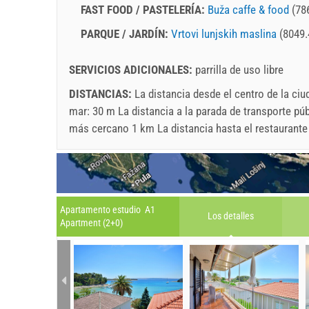
FAST FOOD / PASTELERÍA:
Buža caffe & food
(78
PARQUE / JARDÍN:
Vrtovi lunjskih maslina
(8049.
SERVICIOS ADICIONALES:
parrilla de uso libre
DISTANCIAS:
La distancia desde el centro de la ci
mar: 30 m La distancia a la parada de transporte púb
más cercano 1 km La distancia hasta el restaurant
Apartamento estudio A1
Los detalles
Apartment (2+0)