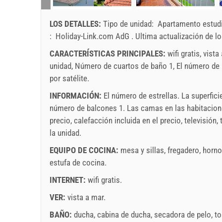
LOS DETALLES:
Tipo de unidad:
Apartamento estudi
:
Holiday-Link.com AdG
.
Ultima actualización de l
CARACTERÍSTICAS PRINCIPALES:
wifi gratis, vist
unidad, Número de cuartos de baño 1, El número de ba
por satélite.
INFORMACIÓN:
El número de estrellas. La superfici
número de balcones 1. Las camas en las habitacion
precio
,
calefacción incluida en el precio
,
televisión
,
la unidad.
EQUIPO DE COCINA:
mesa y sillas
,
fregadero
,
horno
estufa de cocina
.
INTERNET:
wifi gratis
.
VER:
vista a mar
.
BAÑO:
ducha
,
cabina de ducha
,
secadora de pelo
,
to