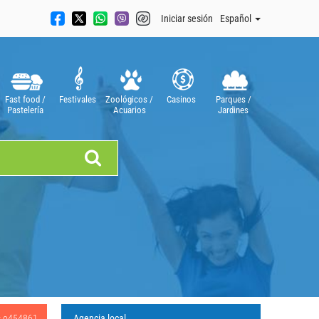
Iniciar sesión
Español
Fast food /
Festivales
Zoológicos /
Casinos
Parques /
Pastelería
Acuarios
Jardines
Tiendas
os o454861
Agencia local