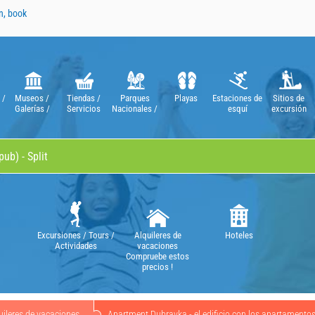
n, book
 /
Museos /
Tiendas /
Parques
Playas
Estaciones de
Sitios de
Galerías /
Servicios
Nacionales /
esquí
excursión
Teatros /
Parques
Óperas
Naturales
Excursiones / Tours /
Alquileres de
Hoteles
Actividades
vacaciones
Compruebe estos
precios !
uileres de vacaciones
Apartment Dubravka - el edificio con los apartament