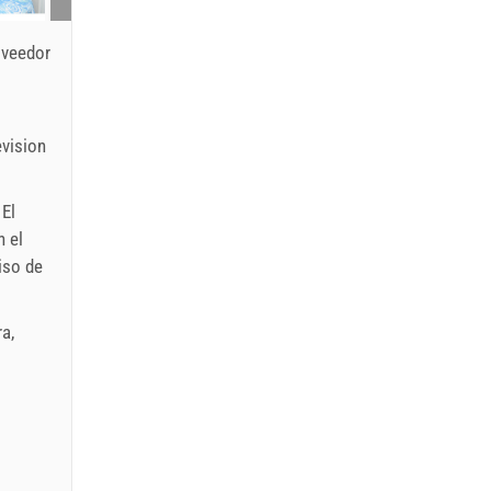
oveedor
evision
 El
n el
piso de
ra
,