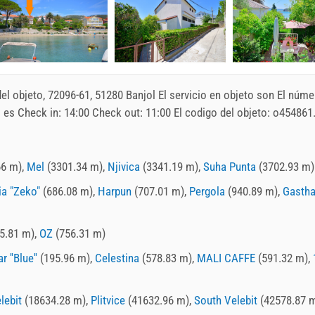
 del objeto, 72096-61, 51280 Banjol El servicio en objeto son El núme
s es Check in:
14:00
Check out:
11:00
El codigo del objeto: o454861
66 m),
Mel
(3301.34 m),
Njivica
(3341.19 m),
Suha Punta
(3702.93 m)
ia "Zeko"
(686.08 m),
Harpun
(707.01 m),
Pergola
(940.89 m),
Gasth
5.81 m),
OZ
(756.31 m)
r ''Blue''
(195.96 m),
Celestina
(578.83 m),
MALI CAFFE
(591.32 m),
lebit
(18634.28 m),
Plitvice
(41632.96 m),
South Velebit
(42578.87 