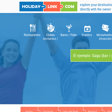
explore your destinatio
directly with the owner
Restaurantes
Clubes
Bares / Pubs
Eventos
Monumento
nocturnos /
Atracción
discotecas
Inicio
Croacia
Isla de Rab
Banjol
Alq