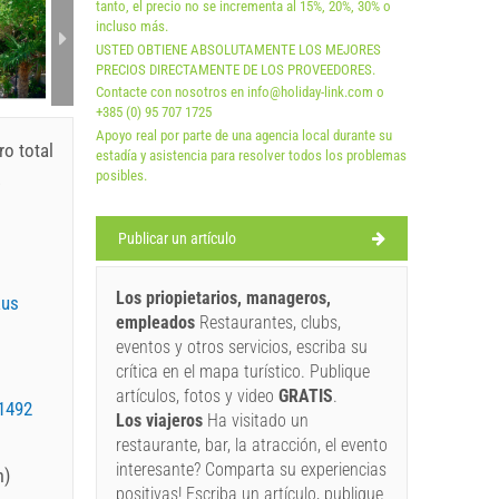
tanto, el precio no se incrementa al 15%, 20%, 30% o
incluso más.
USTED OBTIENE ABSOLUTAMENTE LOS MEJORES
PRECIOS DIRECTAMENTE DE LOS PROVEEDORES.
Contacte con nosotros en info@holiday-link.com o
+385 (0) 95 707 1725
Apoyo real por parte de una agencia local durante su
ro total
estadía y asistencia para resolver todos los problemas
.
posibles.
Publicar un artículo
Los priopietarios, manageros,
aus
empleados
Restaurantes, clubs,
eventos y otros servicios, escriba su
crítica en el mapa turístico. Publique
artículos, fotos y video
GRATIS
.
1492
Los viajeros
Ha visitado un
restaurante, bar, la atracción, el evento
interesante? Comparta su experiencias
m)
positivas! Escriba un artículo, publique