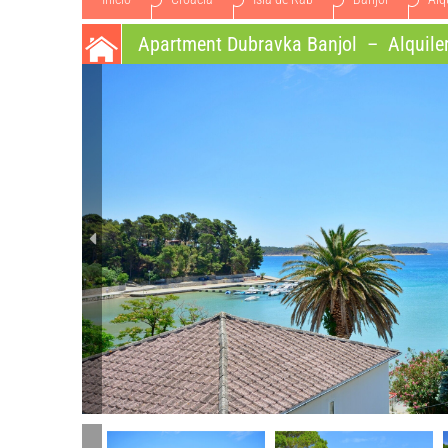
Apartment Dubravka Banjol
–
Alquiler