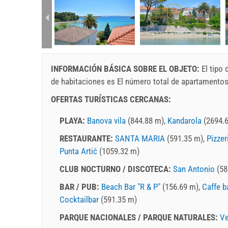
rtment (2+0):
INFORMACIÓN BÁSICA SOBRE EL OBJETO:
El tipo
de habitaciones es El número total de apartamento
OFERTAS TURÍSTICAS CERCANAS:
PLAYA:
Banova vila
(844.88 m),
Kandarola
(2694.
RESTAURANTE:
SANTA MARIA
(591.35 m),
Pizzer
Punta Artić
(1059.32 m)
CLUB NOCTURNO / DISCOTECA:
San Antonio
(58
BAR / PUB:
Beach Bar "R & P"
(156.69 m),
Caffe ba
Cocktailbar
(591.35 m)
PARQUE NACIONALES / PARQUE NATURALES:
Ve