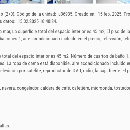
o (2+0)
.
Código de la unidad:
u36935
.
Creado en:
15 feb. 2025
.
Pr
os datos:
15.02.2025 18:48:24
.
a a mar, La superficie total del espacio interior es 45 m2, El piso de la
lcones 1, aire acondicionado incluido en el precio, televisión, tel
e total del espacio interior es 45 m2. Número de cuartos de baño 1.
es. La ropa de cama está disponible.
aire acondicionado incluido e
television por satélite
,
reproductor de DVD
,
radio
,
la caja fuerte
. El 
,
nevera
,
congelador
,
caldera de café
,
cafetière
,
microonda
,
tostado
allas
.