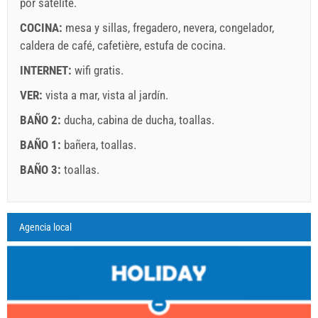
por satélite
.
COCINA:
mesa y sillas
,
fregadero
,
nevera
,
congelador
,
caldera de café
,
cafetière
,
estufa de cocina
.
INTERNET:
wifi gratis
.
VER:
vista a mar
,
vista al jardín
.
BAÑO 2:
ducha
,
cabina de ducha
,
toallas
.
BAÑO 1:
bañera
,
toallas
.
BAÑO 3:
toallas
.
Leyenda: Las fechas con red el fondo están reservadas
A3 Apartment (4+1) : Prices 2026 EUR
Agencia local
Los campos marcados con estrella (*) son obligatorios!
agosto
2026
25 jul. 2026
15 ago. 2026
1 sept. 2026
No. personas
14 ago. 2026
31 ago. 2026
30 sept. 2026
L
M
X
J
V
S
D
1 - 4
1
2
178.57 EUR
178.57 EUR
128.57 EUR
5