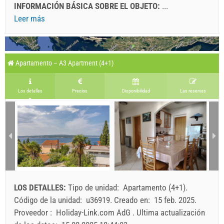
INFORMACIÓN BÁSICA SOBRE EL OBJETO:
...
Leer más
Apartamento – A3 Apartment (4+1)
Los detalles
Precios
Disponibilidad
Las reservas
LOS DETALLES:
Tipo de unidad:
Apartamento (4+1)
.
Código de la unidad:
u36919
.
Creado en:
15 feb. 2025
.
Proveedor :
Holiday-Link.com AdG
.
Ultima actualización