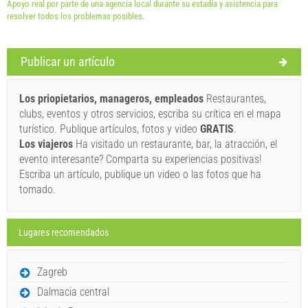
Apoyo real por parte de una agencia local durante su estadía y asistencia para
resolver todos los problemas posibles.
Términos y condiciones del proveedor
Publicar un artículo
Reserve y espere la confirmación
Los priopietarios, manageros, empleados
Restaurantes,
Si no desea reservar de inmediato y tiene más preguntas,
clubs, eventos y otros servicios, escriba su crítica en el mapa
por favor, complete y haga clic en "Enviar una consulta".
turístico. Publique artículos, fotos y video
GRATIS
.
Los viajeros
Ha visitado un restaurante, bar, la atracción, el
evento interesante? Comparta su experiencias positivas!
Escriba un artículo, publique un video o las fotos que ha
tomado.
Lugares recomendados
Enviar una consulta
Zagreb
Dalmacia central