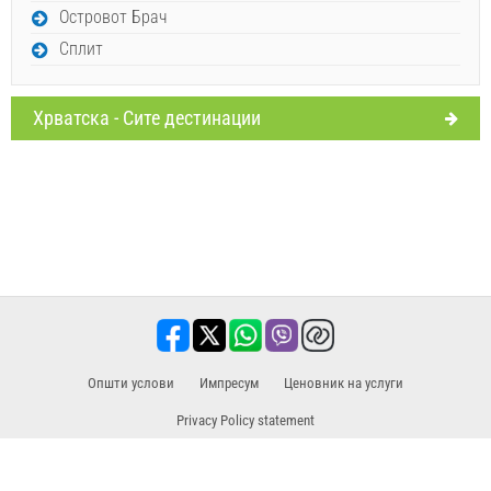
Островот Брач
Сплит
Хрватска - Сите дестинации
Oпшти услови
Импресум
​Ценовник на услуги
Privacy Policy statement
Продажен партнер за екскурзии / тури и активности