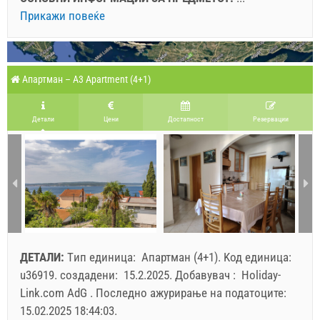
Прикажи повеќе
Апартман – A3 Apartment (4+1)
Детали
Цени
Достапност
Pезервации
ДЕТАЛИ:
Tип единица:
Апартман (4+1)
.
Kод единица:
u36919
.
создадени:
15.2.2025
.
Добавувач :
Holiday-
Link.com AdG
.
Последно ажурирање на податоците:
15.02.2025 18:44:03
.