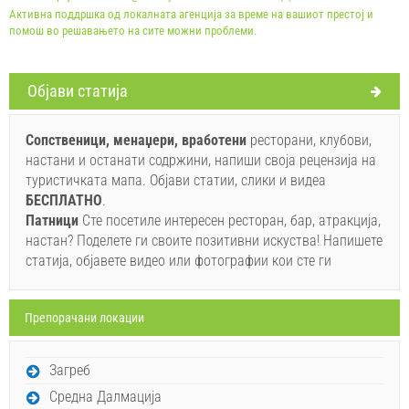
Активна поддршка од локалната агенција за време на вашиот престој и
помош во решавањето на сите можни проблеми.
Oбјави статија
Условите и условите на добавувачот
Резервирајте и чекајте на потврда
Сопственици, менаџери, вработени
ресторани, клубови,
настани и останати содржини, напиши своја рецензија на
Ако не сакате да резервирате сега, наместо да имате
туристичката мапа. Објави статии, слики и видеа
повеќе прашања, ве молиме пополнете ги и кликнете
БЕСПЛАТНO
.
на "Испрати пребарување".
Патници
Сте посетиле интересен ресторан, бар, атракција,
настан? Поделете ги своите позитивни искуства! Напишете
статија, објавете видео или фотографии кои сте ги
Препорачани локации
Испрати барање
Загреб
Средна Далмација