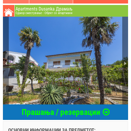
Apartments Dusanka Драмаљ
Oдмор сместување - Објект со апартмани
Прашања / резервации
ОСНОВНИ ИНФОРМАЦИИ ЗА ПРЕДМЕТОТ:
...