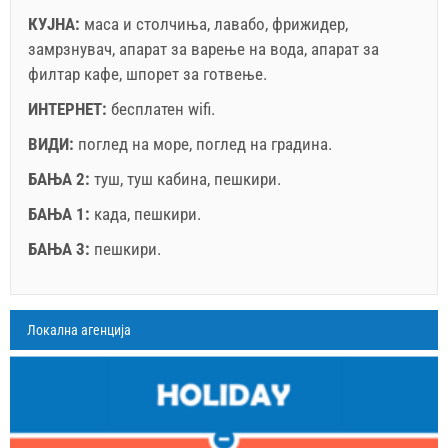
КУЈНА:
маса и столчиња
,
лавабо
,
фрижидер
,
замрзнувач
,
апарат за варење на вода
,
апарат за
филтар кафе
,
шпорет за готвење
.
ИНТЕРНЕТ:
бесплатен wifi
.
ВИДИ:
поглед на море
,
поглед на градина
.
БАЊА 2:
туш
,
туш кабина
,
пешкири
.
БАЊА 1:
када
,
пешкири
.
БАЊА 3:
пешкири
.
Легенда: термините со црвена позадина се резервирани
A3 Apartment (4+1) : Prices 2026 EUR
Локална агенција
Полињата означени со ѕвездичка (*) се
август
2026
задолжителни!
25.7.2026
15.8.2026
1.9.2026
Бр. на лица
14.8.2026
31.8.2026
30.9.2026
ПО
ВТ
СР
ЧЕ
ПЕ
СА
НЕ
1 - 4
1
2
178.57 EUR
178.57 EUR
128.57 EUR