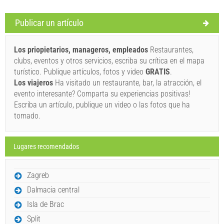
Términos y condiciones del proveedor
Publicar un artículo
Reserve y espere la confirmación
Los priopietarios, manageros, empleados
Restaurantes,
Si no desea reservar de inmediato y tiene más preguntas,
clubs, eventos y otros servicios, escriba su crítica en el mapa
por favor, complete y haga clic en "Enviar una consulta".
turístico. Publique artículos, fotos y video
GRATIS
.
Los viajeros
Ha visitado un restaurante, bar, la atracción, el
evento interesante? Comparta su experiencias positivas!
Escriba un artículo, publique un video o las fotos que ha
tomado.
Lugares recomendados
Enviar una consulta
Zagreb
Dalmacia central
Isla de Brac
Split