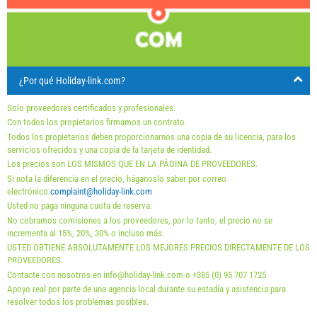
17
18
19
20
21
22
23
24
25
26
27
28
29
30
El precio vale para un numero determinado di personas
Las ofertas:
31
Holiday-Link paga: 3 oct. 2025 - 31 dic. 2026 / - 10 %
¿Por qué Holiday-link.com?
First minute 6 may. 2026 - 31 dic. 2027 / - 10 %
Last minute 6 may. 2026 - 31 dic. 2027 / - 15 %
Solo proveedores certificados y profesionales.
Last minute 6 may. 2026 - 31 dic. 2027 / - 10 %
Con todos los propietarios firmamos un contrato.
Todos los propietarios deben proporcionarnos una copia de su licencia, para los
servicios ofrecidos y una copia de la tarjeta de identidad.
Obligatorio:
La registracion (01.07. - 31.08): 10 EUR (once -
Los precios son LOS MISMOS QUE EN LA PÁGINA DE PROVEEDORES.
para_person), La registracion (01.01 - 30.06. / 01.09. -
Si nota la diferencia en el precio, háganoslo saber por correo
electrónico:
complaint@holiday-link.com
31.12.): 5 EUR (once - para_person)
Usted no paga ninguna cuota de reserva.
No cobramos comisiones a los proveedores, por lo tanto, el precio no se
incrementa al 15%, 20%, 30% o incluso más.
USTED OBTIENE ABSOLUTAMENTE LOS MEJORES PRECIOS DIRECTAMENTE DE LOS
PROVEEDORES.
Contacte con nosotros en info@holiday-link.com o +385 (0) 95 707 1725
Apoyo real por parte de una agencia local durante su estadía y asistencia para
resolver todos los problemas posibles.