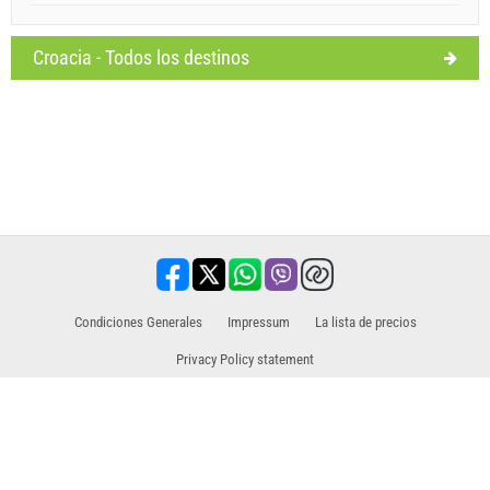
Croacia - Todos los destinos
Condiciones Generales
Impressum
La lista de precios
Privacy Policy statement
Socio de ventas para excursiones / tours y actividades.
Viajes, vacaciones, servicios turísticos, hoteles, alojamiento. Todas los
informaciones en el mismo lugar.
www.holiday-link.com
- Todos los derechos reservados