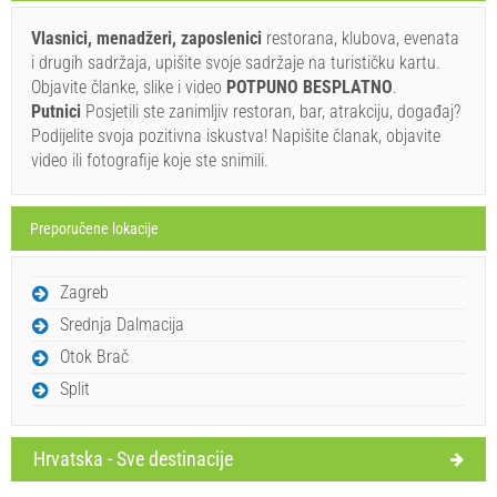
Rezervirajte i čekajte na potvrdu
Vlasnici, menadžeri, zaposlenici
restorana, klubova, evenata
Ukoliko ne želite odmah rezervirati i imate još pitanja,
i drugih sadržaja, upišite svoje sadržaje na turističku kartu.
upišite ih ispod i kliknite ˝Pošalji upit˝.
Objavite članke, slike i video
POTPUNO BESPLATNO
.
Putnici
Posjetili ste zanimljiv restoran, bar, atrakciju, događaj?
Podijelite svoja pozitivna iskustva! Napišite članak, objavite
video ili fotografije koje ste snimili.
Preporučene lokacije
Pošalji upit
Zagreb
Srednja Dalmacija
Otok Brač
Split
Hrvatska - Sve destinacije