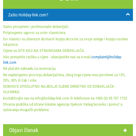
Ponude:
30
31
Holiday-Link plaća: 3. okt 2025. - 31. dec 2026. / - 10 %
Zašto Holiday-link.com?
First minute 6. maj 2026. - 31. dec 2027. / - 10 %
Last minute 6. maj 2026. - 31. dec 2027. / - 15 %
Samo provjereni i profesionalni dobavljači.
Last minute 6. maj 2026. - 31. dec 2027. / - 10 %
Potpisujemo ugovor sa svim vlasnicima.
Svi vlasnici su obavezni dostaviti kopiju dozvole za svoje usluge i kopiju osobne
iskaznice.
Obavezno:
Prijava gostiju (01.07. - 31.08): 10 EUR (once -
Cijene su ISTE KAO NA STRANICAMA DOBAVLJAČA.
za_person), Prijava gostiju (01.01 - 30.06. / 01.09. - 31.12.):
Ako primjetite razliku u cijeni - obavijestite nas na e-mail:
complaint@holiday-
link.com
5 EUR (once - za_person)
Ne plaćate naknadu za rezervaciju.
Ne naplaćujemo proviziju dobavljačima, zbog toga cijene nisu povišene za 15%,
20%, 30% ili čak i više.
DOBIVATE APSOLUTNO NAJBOLJE CIJENE DIREKTNO OD DOBAVLJAČA -
VLASNIKA.
Kontaktirajte nas na info@holiday-link.com ili telefonom na +385 (0) 95 707 1725
Stvarna podrška od strane lokalne agencije tijekom Vašeg boravka i pomoć u
rješavanju mogućih problema.
Uvjeti i odredbe dobavljača
Objavi članak