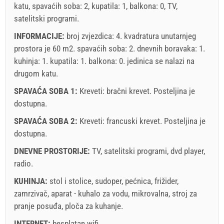
katu, spavaćih soba: 2, kupatila: 1, balkona: 0, TV,
satelitski programi.
INFORMACIJE:
broj zvjezdica: 4. kvadratura unutarnjeg
prostora je 60 m2. spavaćih soba: 2. dnevnih boravaka: 1.
kuhinja: 1. kupatila: 1. balkona: 0. jedinica se nalazi
na
drugom katu
.
SPAVAĆA SOBA 1:
Kreveti:
bračni krevet
. Posteljina je
dostupna.
SPAVAĆA SOBA 2:
Kreveti:
francuski krevet
. Posteljina je
dostupna.
DNEVNE PROSTORIJE:
TV
,
satelitski programi
,
dvd player
,
radio
.
KUHINJA:
stol i stolice
,
sudoper
,
pećnica
,
frižider
,
zamrzivač
,
aparat - kuhalo za vodu
,
mikrovalna
,
stroj za
pranje posuđa
,
ploča za kuhanje
.
INTERNET:
besplatan wifi
.