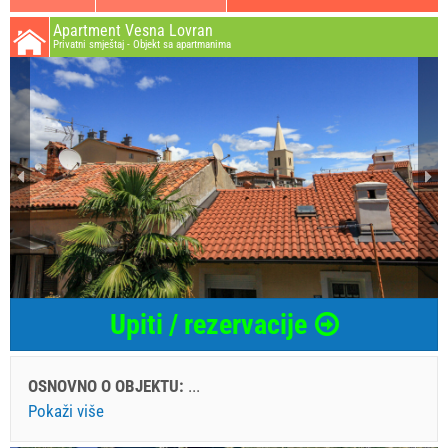
Apartment Vesna Lovran
Privatni smještaj - Objekt sa apartmanima
Upiti / rezervacije
OSNOVNO O OBJEKTU:
...
Pokaži više