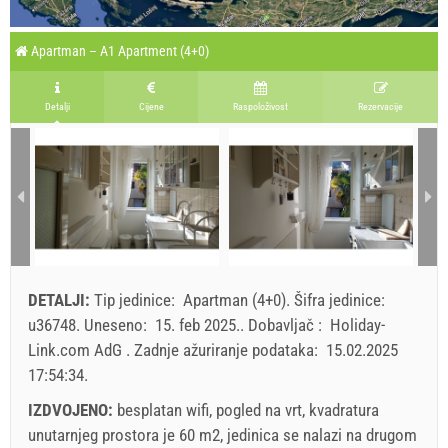
Apartman – A1 Apartment (4+0)
Detalji
Cijene
Raspoloživost
Rezervacije
DETALJI:
Tip jedinice:
Apartman (4+0)
.
Šifra jedinice:
u36748
.
Uneseno:
15. feb 2025.
.
Dobavljač :
Holiday-
Link.com AdG
.
Zadnje ažuriranje podataka:
15.02.2025
17:54:34
.
IZDVOJENO:
besplatan wifi, pogled na vrt, kvadratura
unutarnjeg prostora je 60 m2, jedinica se nalazi na drugom