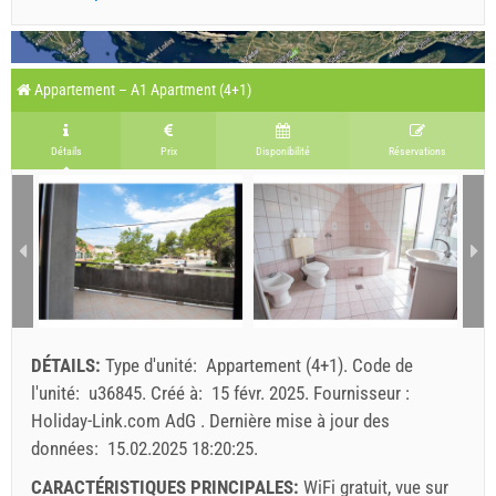
Appartement – A1 Apartment (4+1)
Détails
Prix
Disponibilité
Réservations
DÉTAILS:
Type d'unité:
Appartement (4+1)
.
Code de
l'unité:
u36845
.
Créé à:
15 févr. 2025
.
Fournisseur :
Holiday-Link.com AdG
.
Dernière mise à jour des
données:
15.02.2025 18:20:25
.
CARACTÉRISTIQUES PRINCIPALES:
WiFi gratuit, vue sur