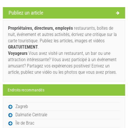
Publiez un article
Termes et conditions du fournisseur
Réservez et attendez la confirmation
Propriétaires, directeurs, employés
restaurants, boîtes de
nuit, événement et autres activités, écrivez une critique sur la
Si vous ne souhaitez pas réserver immédiatement et que
carte touristique. Publiez les articles, images et vidéos
vous avez d'autres questions, veuillez les remplir et
GRATUITEMENT
.
cliquer sur "Envoyez une demande".
Voyageurs
Vous avez visité un restaurant, un bar ou une
attraction intéressante? Vous avez participé à un événement
amusant? Partagez vos expériences positives! Ecrivez un
article, publiez une vidéo ou les photos que vous avez prises.
Endroits recommandés
Envoyez une demande
Zagreb
Dalmatie Centrale
Île de Brac