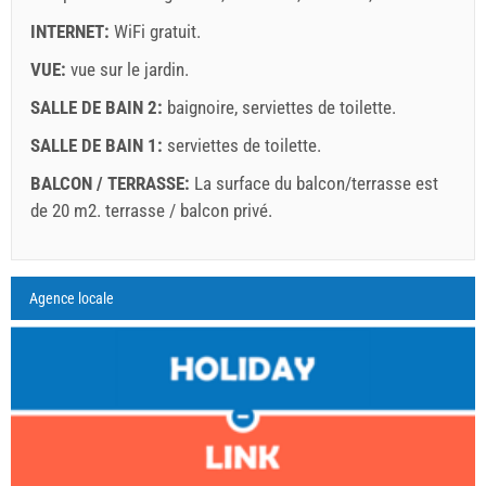
INTERNET:
WiFi gratuit
.
VUE:
vue sur le jardin
.
SALLE DE BAIN 2:
baignoire
,
serviettes de toilette
.
SALLE DE BAIN 1:
serviettes de toilette
.
BALCON / TERRASSE:
La surface du balcon/terrasse est
de 20 m2.
terrasse / balcon privé
.
Légende: les dates avec un fond
red
sont réservées
A1 Apartment (4+1) : Prices 2026 EUR
Agence locale
Les champs marqués d'un astérisque (*) sont
août
2026
obligatoires!
25 juil. 2026
15 août 2026
Nombre de personnes
14 août 2026
16 sept. 2026
L
M
M
J
V
S
D
1 - 3
1
2
4
157.14 EUR
135.71 EUR
3
4
5
6
7
8
9
10
11
12
13
14
15
16
5