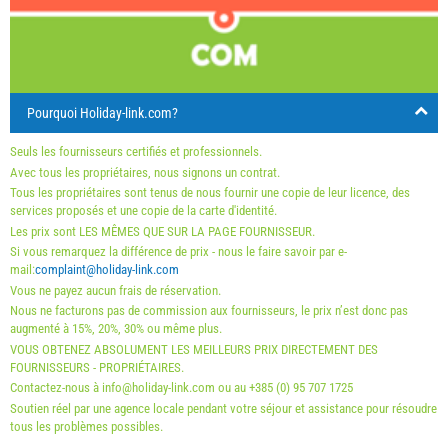
17
18
19
20
21
22
23
Nombre minimum de nuits
7
2
24
25
26
27
28
29
30
arrivée
Samedi
Toute journée
31
Pourquoi Holiday-link.com?
Prix affiché est pour une unité pour un nombre défini de
personnes
Seuls les fournisseurs certifiés et professionnels.
Offres:
Avec tous les propriétaires, nous signons un contrat.
Tous les propriétaires sont tenus de nous fournir une copie de leur licence, des
Holiday-Link paie : 15 sept. 2025 - 31 déc. 2026 / - 10 %
services proposés et une copie de la carte d'identité.
Les prix sont LES MÊMES QUE SUR LA PAGE FOURNISSEUR.
Obligatoire:
Inscriptions des clients (01.07. - 31.08): 10
Si vous remarquez la différence de prix - nous le faire savoir par e-
EUR (once - par_person), Inscriptions des clients (01.01 -
mail:
complaint@holiday-link.com
Vous ne payez aucun frais de réservation.
30.06. / 01.09. - 31.12.): 5 EUR (once - par_person)
Nous ne facturons pas de commission aux fournisseurs, le prix n’est donc pas
augmenté à 15%, 20%, 30% ou même plus.
VOUS OBTENEZ ABSOLUMENT LES MEILLEURS PRIX DIRECTEMENT DES
FOURNISSEURS - PROPRIÉTAIRES.
Contactez-nous à info@holiday-link.com ou au +385 (0) 95 707 1725
Soutien réel par une agence locale pendant votre séjour et assistance pour résoudre
tous les problèmes possibles.