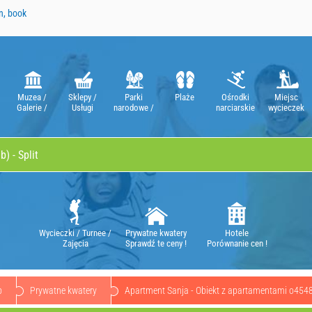
n, book
Muzea /
Sklepy /
Parki
Plaże
Ośrodki
Miejsc
Galerie /
Usługi
narodowe /
narciarskie
wycieczek
Teatry / Opery
Natura Parki
Wycieczki / Turnee /
Prywatne kwatery
Hotele
Zajęcia
Sprawdź te ceny !
Porównanie cen !
b
Prywatne kwatery
Apartment Sanja - Obiekt z apartamentami o454