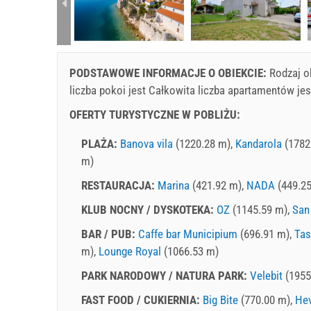
rtment (4+1):
PODSTAWOWE INFORMACJE O OBIEKCIE:
Rodzaj o
liczba pokoi jest Całkowita liczba apartamentów j
OFERTY TURYSTYCZNE W POBLIŻU:
PLAŻA:
Banova vila
(1220.28 m),
Kandarola
(1782
m)
RESTAURACJA:
Marina
(421.92 m),
NADA
(449.2
KLUB NOCNY / DYSKOTEKA:
OZ
(1145.59 m),
San
BAR / PUB:
Caffe bar Municipium
(696.91 m),
Tas
m),
Lounge Royal
(1066.53 m)
PARK NARODOWY / NATURA PARK:
Velebit
(1955
FAST FOOD / CUKIERNIA:
Big Bite
(770.00 m),
Hev