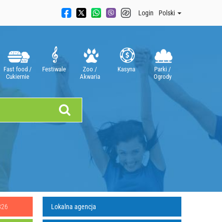
Login
Polski
Fast food /
Festiwale
Zoo /
Kasyna
Parki /
Cukiernie
Akwaria
Ogrody
826
Lokalna agencja