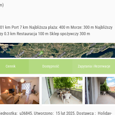
m)
01 km Port 7 km Najbliższa plaża: 400 m Morze: 300 m Najbliższy
czy 0.3 km Restauracja 100 m Sklep spożywczy 300 m
Cennik
Dostępność
Zapytania i
Rezerwacje
jednostka:
u36845
.
Utworzono:
15 lut 2025
.
Dostawca :
Holiday-