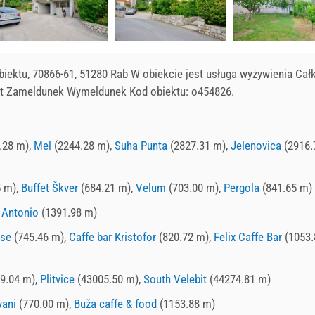
biektu, 70866-61, 51280 Rab W obiekcie jest usługa wyżywienia Cał
est Zameldunek Wymeldunek Kod obiektu: o454826.
.28 m),
Mel
(2244.28 m),
Suha Punta
(2827.31 m),
Jelenovica
(2916.
5 m),
Buffet Škver
(684.21 m),
Velum
(703.00 m),
Pergola
(841.65 m)
 Antonio
(1391.98 m)
se
(745.46 m),
Caffe bar Kristofor
(820.72 m),
Felix Caffe Bar
(1053.
9.04 m),
Plitvice
(43005.50 m),
South Velebit
(44274.81 m)
ani
(770.00 m),
Buža caffe & food
(1153.88 m)