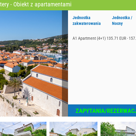
ery - Obiekt z apartamentami
Jednostka
Jednostka /
zakwaterowania
Nocny
A1 Apartment (4+1)
135.71 EUR - 157
ZAPYTANIA/REZERWAC