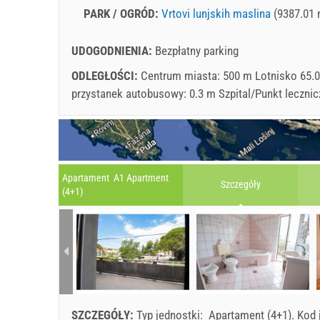
PARK / OGRÓD:
Vrtovi lunjskih maslina
(9387.01 
UDOGODNIENIA:
Bezpłatny parking
ODLEGŁOŚCI:
Centrum miasta: 500 m Lotnisko 65.0
przystanek autobusowy: 0.3 m Szpital/Punkt leczni
Apartament A1 Apartment
Szczegóły
(4+1)
SZCZEGÓŁY:
Typ jednostki:
Apartament (4+1)
.
Kod 