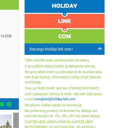
.14 EUR
Dlaczego Holiday-link.com?
Tylko certyfikowani i profesjonalni dostawcy.
Z wszystkimi właścicielami podpisujemy umowę.
Wszyscy właściciele są zobowiązani do dostarczenia
nam kopii licencji, oferowanych usług i kopii dowodu
osobistego.
Ceny są TAKIE SAME JAK NA STRONIE DOSTAWCY.
Jeśli zauważysz różnicę w cenie - daj nam znać przez
e-mail:
complaint@holiday-link.com
JE
Nie płacisz żadnej opłaty za rezerwację.
Nie pobieramy prowizji od dostawców, dlatego też
cena nie wzrasta do 15%, 20%, 30% lub nawet więcej.
ZASTĘPUJESZ ABSOLUTNIE NAJLEPSZE CENY
BEZPOŚREDNIO OD DOSTAWCÓW - WŁAŚCICIELI.