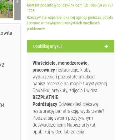
Kontakt pod info@holiday-link.com lub +385 (0) 95 707
1725
Rzeczywiste wsparcie lokalnej agencji podczas pobytu
i pomoc w rozwiązaniu wszystkich możliwych
problemów.
kowita
Opublikuj artykuł
Właściciele, menedżerowie,
72
pracownicy
restauracje, kluby,
wydarzenia i pozostałe atrakcje,
napisz recenzję na mapie turystycznej.
Opublikuj artykuły, zdjęcia i widea
BEZPŁATNIE
.
Podróżujący
Odwiedziłeś ciekawą
84
restaurację,bar,atrakcję, wydarzenie?
Podziel się swoim pozytywnym
doświadczeniem! Napisz artykuł,
opublikuj wideo lub zdjęcia.