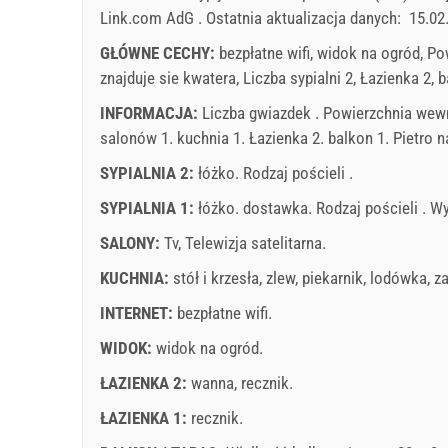
Link.com AdG
.
Ostatnia aktualizacja danych:
15.02
GŁÓWNE CECHY:
bezpłatne wifi, widok na ogród, P
znajduje sie kwatera, Liczba sypialni 2, Łazienka 2, b
INFORMACJA:
Liczba gwiazdek . Powierzchnia wewne
salonów 1. kuchnia 1. Łazienka 2. balkon 1. Pietro n
SYPIALNIA 2:
łóżko. Rodzaj pościeli .
SYPIALNIA 1:
łóżko. dostawka. Rodzaj pościeli . Wy
SALONY:
Tv
,
Telewizja satelitarna
.
KUCHNIA:
stół i krzesła
,
zlew
,
piekarnik
,
lodówka
,
z
INTERNET:
bezpłatne wifi
.
WIDOK:
widok na ogród
.
ŁAZIENKA 2:
wanna
,
recznik
.
ŁAZIENKA 1:
recznik
.