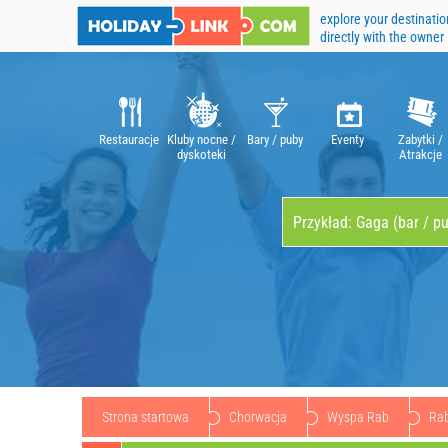
explore your destinatio
directly with the owner
Restauracje
Kluby nocne /
Bary / puby
Eventy
Zabytki /
dyskoteki
Atrakcje
Strona startowa
Chorwacja
Wyspa Rab
Ra