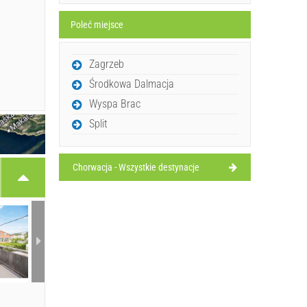
Poleć miejsce
Zagrzeb
Środkowa Dalmacja
Wyspa Brac
Split
Chorwacja - Wszystkie destynacje