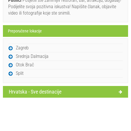
Putnici
Posjetili ste zanimljiv restoran, bar, atrakciju, događaj?
Podijelite svoja pozitivna iskustva! Napišite članak, objavite
video ili fotografije koje ste snimili.
Preporučene lokacije
Pošalji upit
Zagreb
Srednja Dalmacija
Otok Brač
Split
Hrvatska - Sve destinacije