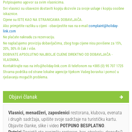
Holiday-Link plaća: 1. lis 2025. - 31. pro 2026. / - 10 %
Potpisujemo ugovor sa svim vlasnicima.
Svi vlasnici su obavezni dostaviti kopiju dozvole za svoje usluge i kopiju osobne
First minute 8. svi 2026. - 31. pro 2027. / - 10 %
iskaznice.
Cijene su ISTE KAO NA STRANICAMA DOBAVLJAČA.
Obavezno:
Prijava gostiju (01.07. - 31.08): 10 EUR (once -
Ako primjetite razliku u cijeni - obavijestite nas na e-mail:
complaint@holiday-
za_person), Prijava gostiju (01.01 - 30.06. / 01.09. - 31.12.):
link.com
Ne plaćate naknadu za rezervaciju.
5 EUR (once - za_person)
Ne naplaćujemo proviziju dobavljačima, zbog toga cijene nisu povišene za 15%,
20%, 30% ili čak i više.
DOBIVATE APSOLUTNO NAJBOLJE CIJENE DIREKTNO OD DOBAVLJAČA -
VLASNIKA.
Kontaktirajte nas na info@holiday-link.com ili telefonom na +385 (0) 95 707 1725
Stvarna podrška od strane lokalne agencije tijekom Vašeg boravka i pomoć u
rješavanju mogućih problema.
Uvjeti i odredbe dobavljača
Objavi članak
Rezervirajte i čekajte na potvrdu
Vlasnici, menadžeri, zaposlenici
restorana, klubova, evenata
Ukoliko ne želite odmah rezervirati i imate još pitanja,
i drugih sadržaja, upišite svoje sadržaje na turističku kartu.
upišite ih ispod i kliknite ˝Pošalji upit˝.
Objavite članke, slike i video
POTPUNO BESPLATNO
.