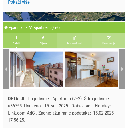
Pokaži više
Apartman – A1 Apartment (2+2)
Detalji
Cijene
Raspoloživost
Rezervacije
DETALJI:
Tip jedinice:
Apartman (2+2)
.
Šifra jedinice:
u36755
.
Uneseno:
15. velj 2025.
.
Dobavljač :
Holiday-
Link.com AdG
.
Zadnje ažuriranje podataka:
15.02.2025
17:56:25
.