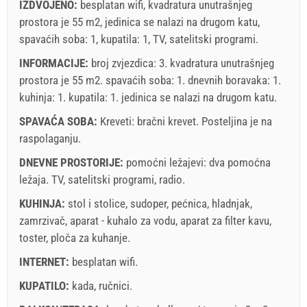
IZDVOJENO:
besplatan wifi, kvadratura unutrašnjeg
prostora je 55 m2, jedinica se nalazi na drugom katu,
spavaćih soba: 1, kupatila: 1, TV, satelitski programi.
INFORMACIJE:
broj zvjezdica: 3. kvadratura unutrašnjeg
prostora je 55 m2. spavaćih soba: 1. dnevnih boravaka: 1.
kuhinja: 1. kupatila: 1. jedinica se nalazi
na drugom katu
.
SPAVAĆA SOBA:
Kreveti:
bračni krevet
. Posteljina je na
raspolaganju.
DNEVNE PROSTORIJE:
pomoćni ležajevi:
dva pomoćna
ležaja
.
TV
,
satelitski programi
,
radio
.
KUHINJA:
stol i stolice
,
sudoper
,
pećnica
,
hladnjak
,
zamrzivač
,
aparat - kuhalo za vodu
,
aparat za filter kavu
,
toster
,
ploča za kuhanje
.
INTERNET:
besplatan wifi
.
KUPATILO:
kada
,
ručnici
.