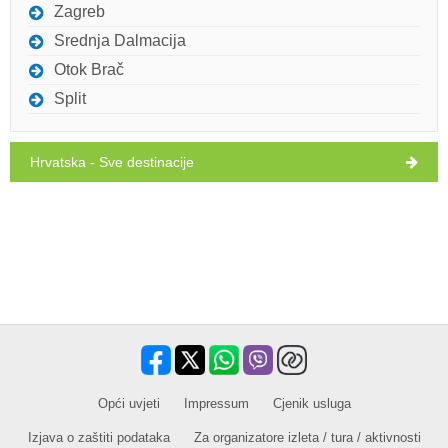
Zagreb
PROČITAJ VIŠE / KOMENTIRAJ
Srednja Dalmacija
Otok Brač
Split
Hrvatska - Sve destinacije
Bourbon (Restoran) Polače
Opći uvjeti
Impressum
Cjenik usluga
Ivan Nane (Facebook page)
Izjava o zaštiti podataka
Za organizatore izleta / tura / aktivnosti