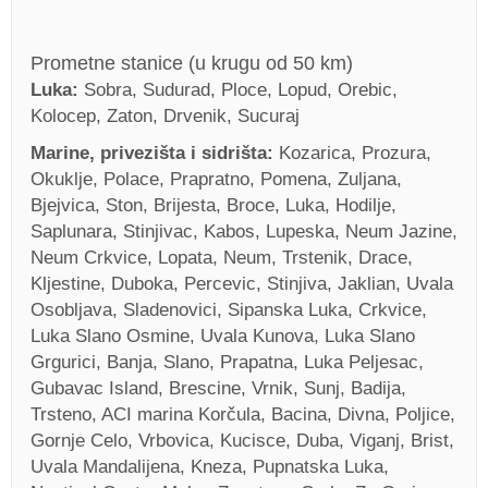
Prometne stanice (u krugu od 50 km)
Luka:
Sobra, Sudurad, Ploce, Lopud, Orebic,
Kolocep, Zaton, Drvenik, Sucuraj
Marine, privezišta i sidrišta:
Kozarica, Prozura,
Okuklje, Polace, Prapratno, Pomena, Zuljana,
Bjejvica, Ston, Brijesta, Broce, Luka, Hodilje,
Saplunara, Stinjivac, Kabos, Lupeska, Neum Jazine,
Neum Crkvice, Lopata, Neum, Trstenik, Drace,
Kljestine, Duboka, Percevic, Stinjiva, Jaklian, Uvala
Osobljava, Sladenovici, Sipanska Luka, Crkvice,
Luka Slano Osmine, Uvala Kunova, Luka Slano
Grgurici, Banja, Slano, Prapatna, Luka Peljesac,
Gubavac Island, Brescine, Vrnik, Sunj, Badija,
Trsteno, ACI marina Korčula, Bacina, Divna, Poljice,
Gornje Celo, Vrbovica, Kucisce, Duba, Viganj, Brist,
Uvala Mandalijena, Kneza, Pupnatska Luka,