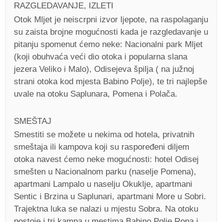
RAZGLEDAVANJE, IZLETI
Otok Mljet je neiscrpni izvor ljepote, na raspolaganju
su zaista brojne mogućnosti kada je razgledavanje u
pitanju spomenut ćemo neke: Nacionalni park Mljet
(koji obuhvaća veći dio otoka i popularna slana
jezera Veliko i Malo), Odisejeva špilja ( na južnoj
strani otoka kod mjesta Babino Polje), te tri najlepše
uvale na otoku Saplunara, Pomena i Polača.
SMEŠTAJ
Smestiti se možete u nekima od hotela, privatnih
smeštaja ili kampova koji su raspoređeni diljem
otoka navest ćemo neke mogućnosti: hotel Odisej
smešten u Nacionalnom parku (naselje Pomena),
apartmani Lampalo u naselju Okuklje, apartmani
Sentic i Brzina u Saplunari, apartmani More u Sobri.
Trajektna luka se nalazi u mjestu Sobra. Na otoku
postoje i tri kampa u mestima Babino Polje,Ropa i