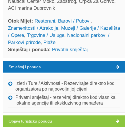
Nautical Center Moko, Zaostrog, Crpka Za Gorivo,
ACI marina Dubrovnik
Otok Mljet:
Restorani
,
Barovi / Pubovi
,
Znamenitosti / Atrakcije
,
Muzeji / Galerije / Kazališta
/ Opere
,
Trgovine / Usluge
,
Nacionalni parkovi /
Parkovi prirode
,
Plaže
Smještaj i ponuda:
Privatni smještaj
Smještaj i ponuda
Otok Mljet Vrijeme
SUBOTA
Izleti / Ture / Aktivnosti - Rezervirajte direktno kod
organizatora po najpovoljnijoj cijeni.
Hrvatska
,
Otok Mljet
,
Turistička karta
Privatni smještaj - rezerviraj direktno kod vlasnika,
BABINO POLJE
lokalne agencije ili ekskluzivnog menađera
Objavi turističku ponudu
Crkva sv.Nikole (Znamenitost / Atrakcija) Okuklje