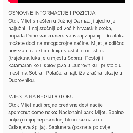
OSNOVNE INFORMACIJE I POZICIJA
Otok Mljet smešten u Južnoj Dalmaciji ujedno je
najjužniji i najistočniji od većih hrvatskih otoka,
pripada Dubrovačko-neretvanskoj županiji. Do otoka
možete doći na mnogobrojne načine, Mljet je odlično
povezan trajektnim linija s ostalim mjestima
(trajektna luka je u mjestu Sobra). Postoji i
katamaran koji isplovljava u Dubrovniku i pristaje u
mestima Sobra i Polače, a najbliža zračna luka je u
Dubrovniku.
MJESTA NA REGIJI /OTOKU
Otok Mljet nudi brojne predivne destinacije
spomenut ćemo neke: Nacionalni park Mljet, Babino
polje (u čijoj neposrednoj blizini se nalazi i
Odisejeva špilja), Saplunara (poznata po dvije