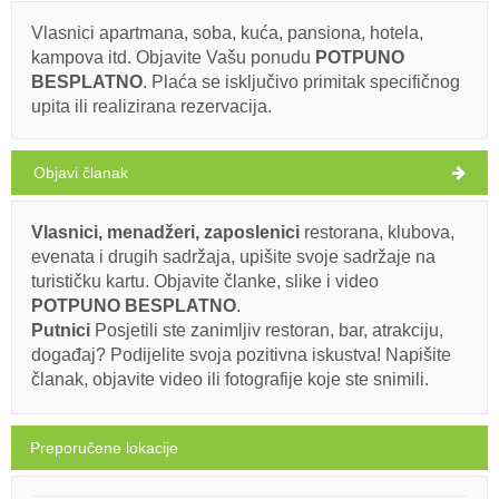
30°C
Vlasnici apartmana, soba, kuća, pansiona, hotela,
kampova itd. Objavite Vašu ponudu
POTPUNO
Ivan Nane (Google places)
BESPLATNO
. Plaća se isključivo primitak specifičnog
vedro
upita ili realizirana rezervacija.
Obavezno posjetiti(/)
Posjetiti(/)
Zaobići(/)
Brzina vjetra: 9.35 km/h
Objavi članak
nedjelja,
28°C
PRIKAŽI NA MAPI
vedro
09. 08. 2026.
PROČITAJ VIŠE / KOMENTIRAJ
Vlasnici, menadžeri, zaposlenici
restorana, klubova,
ponedjeljak,
27°C
evenata i drugih sadržaja, upišite svoje sadržaje na
vedro
Konoba Barba (Restoran) Okuklje
10. 08. 2026.
turističku kartu. Objavite članke, slike i video
POTPUNO BESPLATNO
.
utorak,
27°C
vedro
Putnici
Posjetili ste zanimljiv restoran, bar, atrakciju,
11. 08. 2026.
Ivan Nane (Facebook page)
događaj? Podijelite svoja pozitivna iskustva! Napišite
Tel:
+38598243401
WORKING HOURS
članak, objavite video ili fotografije koje ste snimili.
srijeda,
28°C
vedro
12. 08. 2026.
Obavezno posjetiti(/)
Posjetiti(/)
Zaobići(/)
Preporučene lokacije
četvrtak,
28°C
vedro
13. 08. 2026.
PRIKAŽI NA MAPI