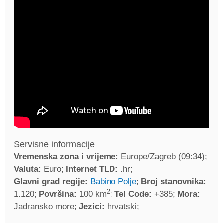
Servisne informacije
Vremenska zona i vrijeme:
Europe/Zagreb (09:34)
Valuta:
Euro
Internet TLD:
.hr
Glavni grad regije:
Babino Polje
Broj stanovnika:
2
1.120
Površina:
100 km
Tel Code:
+385
Mora:
Jadransko more
Jezici:
hrvatski