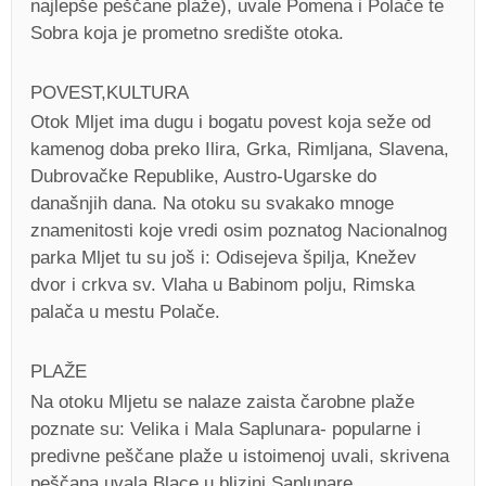
najlepše peščane plaže), uvale Pomena i Polače te
Sobra koja je prometno središte otoka.
POVEST,KULTURA
Otok Mljet ima dugu i bogatu povest koja seže od
kamenog doba preko Ilira, Grka, Rimljana, Slavena,
Dubrovačke Republike, Austro-Ugarske do
današnjih dana. Na otoku su svakako mnoge
znamenitosti koje vredi osim poznatog Nacionalnog
parka Mljet tu su još i: Odisejeva špilja, Knežev
dvor i crkva sv. Vlaha u Babinom polju, Rimska
palača u mestu Polače.
PLAŽE
Na otoku Mljetu se nalaze zaista čarobne plaže
poznate su: Velika i Mala Saplunara- popularne i
predivne peščane plaže u istoimenoj uvali, skrivena
peščana uvala Blace u blizini Saplunare,