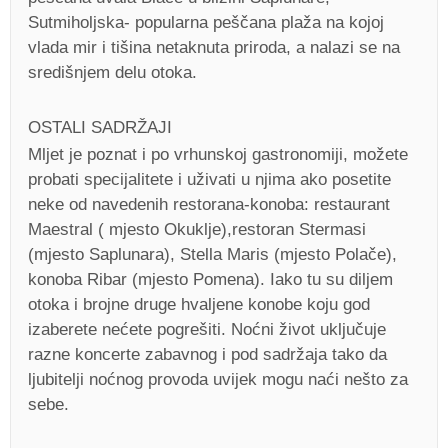
Sutmiholjska- popularna peščana plaža na kojoj
vlada mir i tišina netaknuta priroda, a nalazi se na
središnjem delu otoka.
OSTALI SADRŽAJI
Mljet je poznat i po vrhunskoj gastronomiji, možete
probati specijalitete i uživati u njima ako posetite
neke od navedenih restorana-konoba: restaurant
Maestral ( mjesto Okuklje),restoran Stermasi
(mjesto Saplunara), Stella Maris (mjesto Polače),
konoba Ribar (mjesto Pomena). Iako tu su diljem
otoka i brojne druge hvaljene konobe koju god
izaberete nećete pogrešiti. Noćni život uključuje
razne koncerte zabavnog i pod sadržaja tako da
ljubitelji noćnog provoda uvijek mogu naći nešto za
sebe.